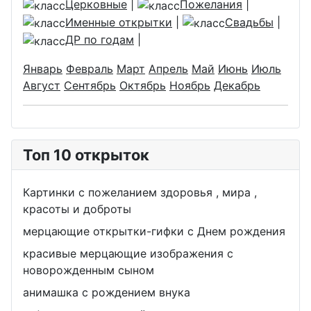
Церковные
|
Пожелания
|
Именные открытки
|
Свадьбы
|
ДР по годам
|
Январь
Февраль
Март
Апрель
Май
Июнь
Июль
Август
Сентябрь
Октябрь
Ноябрь
Декабрь
Топ 10 открыток
Картинки с пожеланием здоровья , мира ,
красоты и доброты
мерцающие открытки-гифки с Днем рождения
красивые мерцающие изображения с
новорожденным сыном
анимашка с рождением внука