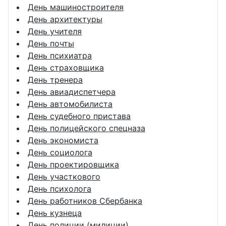
День машиностроителя
День архитектуры
День учителя
День почты
День психиатра
День страховщика
День тренера
День авиадиспетчера
День автомобилиста
День судебного пристава
День полицейского спецназа
День экономиста
День социолога
День проектировщика
День участкового
День психолога
День работников Сбербанка
День кузнеца
День полиции (милиции)