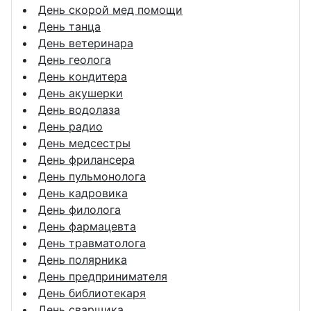
День скорой мед помощи
День танца
День ветеринара
День геолога
День кондитера
День акушерки
День водолаза
День радио
День медсестры
День фрилансера
День пульмонолога
День кадровика
День филолога
День фармацевта
День травматолога
День полярника
День предпринимателя
День библиотекаря
День сварщика