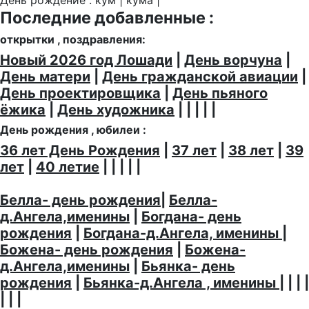
Последние добавленные :
открытки , поздравления:
Новый 2026 год Лошади
|
День ворчуна
|
День матери
|
День гражданской авиации
|
День проектировщика
|
День пьяного
ёжика
|
День художника
| | | | |
День рождения , юбилеи :
36 лет День Рождения
|
37 лет
|
38 лет
|
39
лет
|
40 летие
| | | | |
Белла- день рождения
|
Белла-
д.Ангела,именины
|
Богдана- день
рождения
|
Богдана-д.Ангела, именины
|
Божена- день рождения
|
Божена-
д.Ангела,именины
|
Бьянка- день
рождения
|
Бьянка-д.Ангела , именины
| | | |
| | |