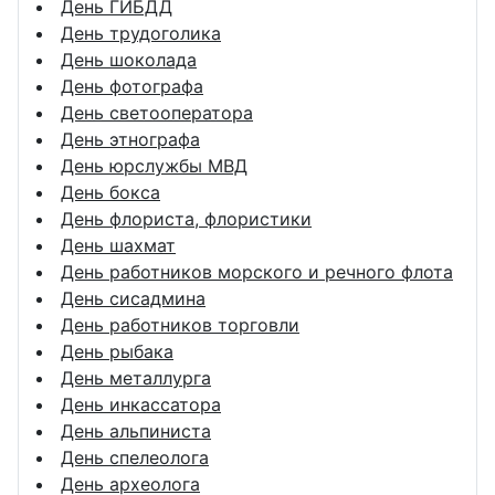
День ГИБДД
День трудоголика
День шоколада
День фотографа
День светооператора
День этнографа
День юрслужбы МВД
День бокса
День флориста, флористики
День шахмат
День работников морского и речного флота
День сисадмина
День работников торговли
День рыбака
День металлурга
День инкассатора
День альпиниста
День спелеолога
День археолога