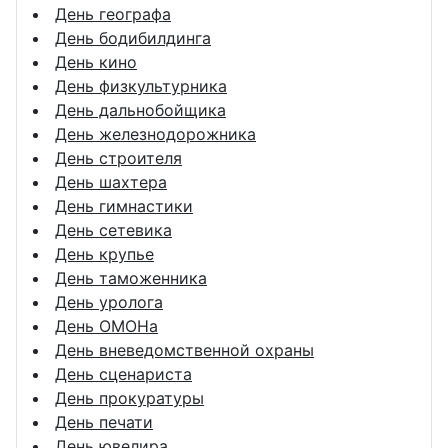
День географа
День бодибилдинга
День кино
День физкультурника
День дальнобойщика
День железнодорожника
День строителя
День шахтера
День гимнастики
День сетевика
День крупье
День таможенника
День уролога
День ОМОНа
День вневедомственной охраны
День сценариста
День прокуратуры
День печати
День ювелира