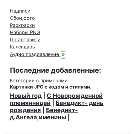
Надписи
Обои,фото
Раскраски
Наборы PNG
По алфавиту
Календарь
Аудио поздравление
Последние добавленные:
Категории с примерами
Картинки JPG с кодом и стилями.
Новый год
|
С Новорожденной
племянницей
|
Бенедикт- день
рождения
|
Бенедикт-
д.Ангела,именины
|