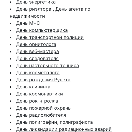
День энергетика
День риэлтора , День агента по
недвижимости
День МЧС
День компьютерщика
День транспортной полиции
День орнитолога
День веб-мастера
День следователя
День настольного тенниса
День косметолога
День рождения Рунета
День клининга
День космонавтики
День рок-н-ролла
День пожарной охраны
День радиолюбителя
День полиграфии, полиграфиста
День ликвидации радиационных аварий