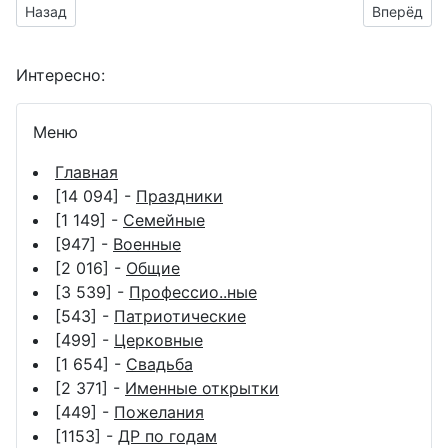
Предыдущий материал: мерцающие открытки-гифки в День
Следующий
Назад
Вперёд
Интересно:
Меню
Главная
[14 094] -
Праздники
[1 149] -
Семейные
[947] -
Военные
[2 016] -
Общие
[3 539] -
Профессио..ные
[543] -
Патриотические
[499] -
Церковные
[1 654] -
Свадьба
[2 371] -
Именные открытки
[449] -
Пожелания
[1153] -
ДР по годам