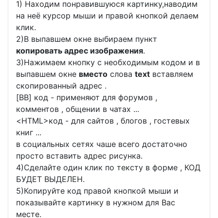
1) Находим понравившуюся картинку,наводим
на неё курсор мыши и правой кнопкой делаем
клик.
2)В выпавшем окне выбираем пункт
копировать адрес изображения
.
3)Нажимаем кнопку с необходимым кодом и в
выпавшем окне
вместо
слова
text
вставляем
скопированный адрес .
[BB] код - применяют для форумов ,
комментов , общении в чатах ...
<
HTML
>код - для сайтов , блогов , гостевых
книг ...
в социальных сетях чаше всего достаточно
просто вставить адрес рисунка.
4)Сделайте один клик по тексту в форме , КОД
БУДЕТ ВЫДЕЛЕН.
5)Копируйте код правой кнопкой мыши и
показывайте картинку в нужном для Вас
месте.