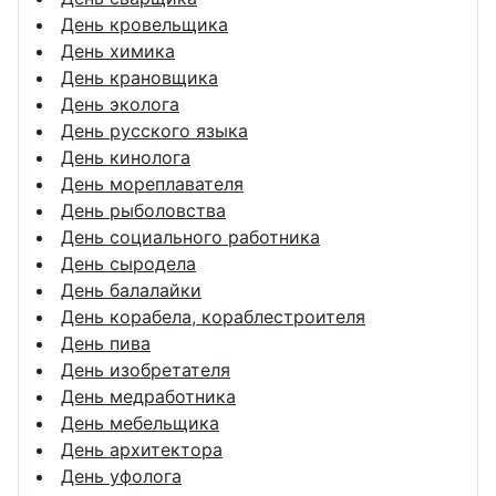
День кровельщика
День химика
День крановщика
День эколога
День русского языка
День кинолога
День мореплавателя
День рыболовства
День социального работника
День сыродела
День балалайки
День корабела, кораблестроителя
День пива
День изобретателя
День медработника
День мебельщика
День архитектора
День уфолога