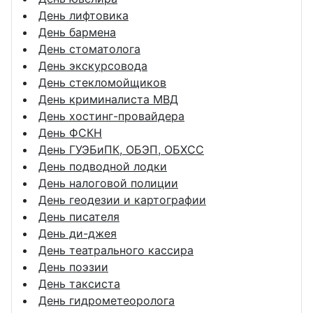
День лифтовика
День бармена
День стоматолога
День экскурсовода
День стекломойщиков
День криминалиста МВД
День хостинг-провайдера
День ФСКН
День ГУЭБиПК, ОБЭП, ОБХСС
День подводной лодки
День налоговой полиции
День геодезии и картографии
День писателя
День ди-джея
День театрального кассира
День поэзии
День таксиста
День гидрометеоролога