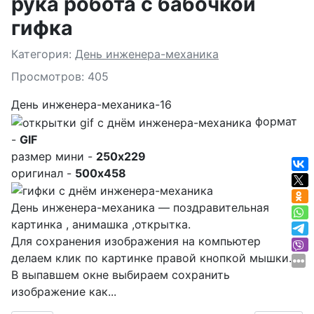
рука робота с бабочкой
гифка
Подробности
Категория:
День инженера-механика
Просмотров: 405
День инженера-механика-16
формат
-
GIF
размер мини -
250x229
оригинал -
500x458
День инженера-механика — поздравительная
картинка , анимашка ,открытка.
Для сохранения изображения на компьютер
делаем клик по картинке правой кнопкой мышки.
В выпавшем окне выбираем
сохранить
изображение как...