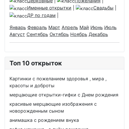
Церковные
|
Пожелания
|
Именные открытки
|
Свадьбы
|
ДР по годам
|
Январь
Февраль
Март
Апрель
Май
Июнь
Июль
Август
Сентябрь
Октябрь
Ноябрь
Декабрь
Топ 10 открыток
Картинки с пожеланием здоровья , мира ,
красоты и доброты
мерцающие открытки-гифки с Днем рождения
красивые мерцающие изображения с
новорожденным сыном
анимашка с рождением внука