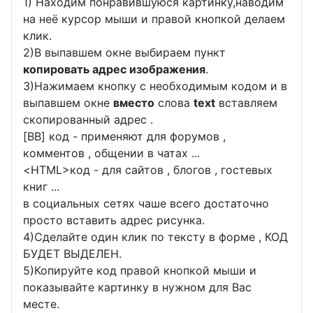
1) Находим понравившуюся картинку,наводим
на неё курсор мыши и правой кнопкой делаем
клик.
2)В выпавшем окне выбираем пункт
копировать адрес изображения
.
3)Нажимаем кнопку с необходимым кодом и в
выпавшем окне
вместо
слова
text
вставляем
скопированный адрес .
[BB] код - применяют для форумов ,
комментов , общении в чатах ...
<
HTML
>код - для сайтов , блогов , гостевых
книг ...
в социальных сетях чаше всего достаточно
просто вставить адрес рисунка.
4)Сделайте один клик по тексту в форме , КОД
БУДЕТ ВЫДЕЛЕН.
5)Копируйте код правой кнопкой мыши и
показывайте картинку в нужном для Вас
месте.