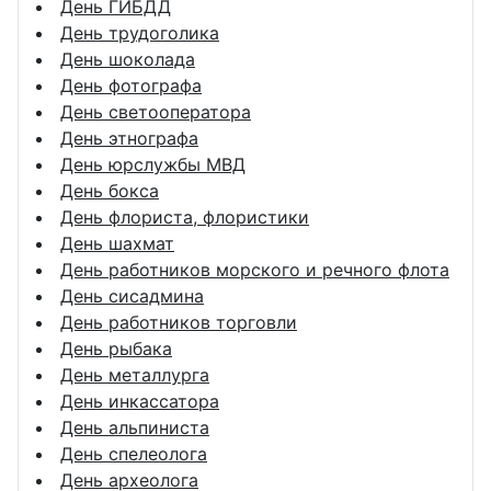
День ГИБДД
День трудоголика
День шоколада
День фотографа
День светооператора
День этнографа
День юрслужбы МВД
День бокса
День флориста, флористики
День шахмат
День работников морского и речного флота
День сисадмина
День работников торговли
День рыбака
День металлурга
День инкассатора
День альпиниста
День спелеолога
День археолога