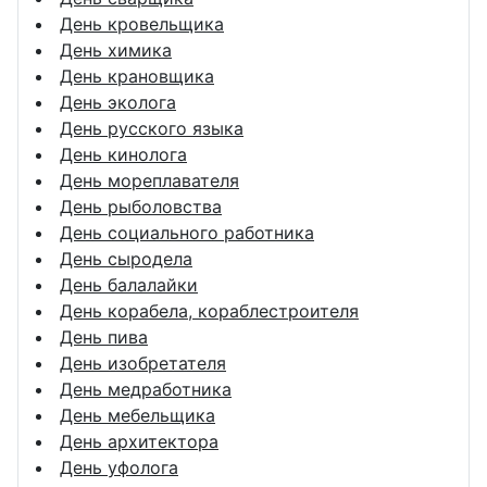
День кровельщика
День химика
День крановщика
День эколога
День русского языка
День кинолога
День мореплавателя
День рыболовства
День социального работника
День сыродела
День балалайки
День корабела, кораблестроителя
День пива
День изобретателя
День медработника
День мебельщика
День архитектора
День уфолога