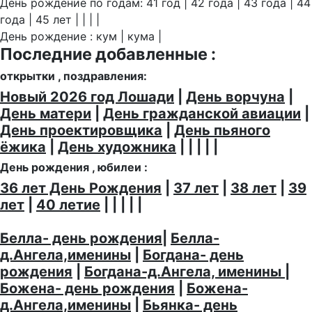
День рождение по годам: 41 год | 42 года | 43 года | 44
года | 45 лет | | | |
День рождение : кум | кума |
Последние добавленные :
открытки , поздравления:
Новый 2026 год Лошади
|
День ворчуна
|
День матери
|
День гражданской авиации
|
День проектировщика
|
День пьяного
ёжика
|
День художника
| | | | |
День рождения , юбилеи :
36 лет День Рождения
|
37 лет
|
38 лет
|
39
лет
|
40 летие
| | | | |
Белла- день рождения
|
Белла-
д.Ангела,именины
|
Богдана- день
рождения
|
Богдана-д.Ангела, именины
|
Божена- день рождения
|
Божена-
д.Ангела,именины
|
Бьянка- день