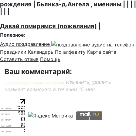
рождения
|
Бьянка-д.Ангела , именины
| | | |
| | |
Давай помиримся (пожелания)
|
Полезное:
Аудио поздравление
Праздники
Календарь
По алфавиту
Карта сайта
Оставить отзыв
Помощь
Ваш комментарий:
Изменить, удалить
Система комментирования SigComments
коммент возможно в течении 15 мин