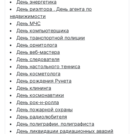
День энергетика
День риэлтора , День агента по
недвижимости
День МЧС
День компьютерщика
День транспортной полиции
День орнитолога
День веб-мастера
День следователя
День настольного тенниса
День косметолога
День рождения Рунета
День клининга
День космонавтики
День рок-н-ролла
День пожарной охраны
День радиолюбителя
День полиграфии, полиграфиста
День ликвидации радиационных аварий