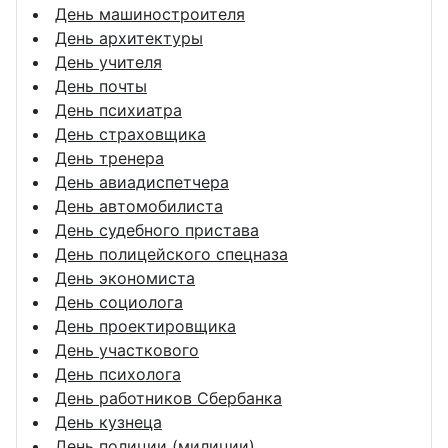
День машиностроителя
День архитектуры
День учителя
День почты
День психиатра
День страховщика
День тренера
День авиадиспетчера
День автомобилиста
День судебного пристава
День полицейского спецназа
День экономиста
День социолога
День проектировщика
День участкового
День психолога
День работников Сбербанка
День кузнеца
День полиции (милиции)