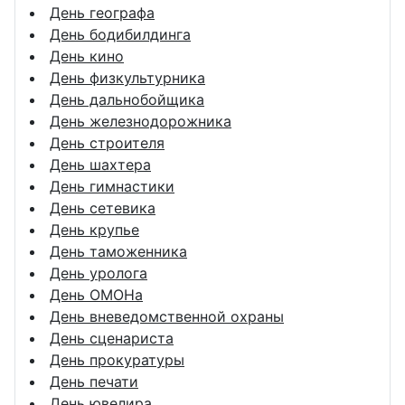
День географа
День бодибилдинга
День кино
День физкультурника
День дальнобойщика
День железнодорожника
День строителя
День шахтера
День гимнастики
День сетевика
День крупье
День таможенника
День уролога
День ОМОНа
День вневедомственной охраны
День сценариста
День прокуратуры
День печати
День ювелира