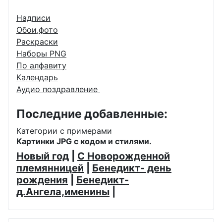
Надписи
Обои,фото
Раскраски
Наборы PNG
По алфавиту
Календарь
Аудио поздравление
Последние добавленные:
Категории с примерами
Картинки JPG с кодом и стилями.
Новый год
|
С Новорожденной
племянницей
|
Бенедикт- день
рождения
|
Бенедикт-
д.Ангела,именины
|