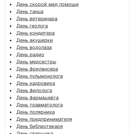
День скорой мед помощи
День танца
День ветеринара
День геолога
День кондитера
День акушерки
День водолаза
День радио
День медсестры
День фрилансера
День пульмонолога
День кадровика
День филолога
День фармацевта
День травматолога
День полярника
День предпринимателя
День библиотекаря
День сварщика