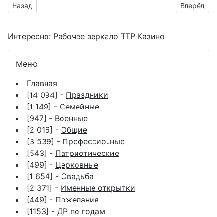
Предыдущий материал: Всероссийский праздник день инка
Следующий
Назад
Вперёд
Интересно:
Рабочее зеркало
ТТР Казино
Меню
Главная
[14 094] -
Праздники
[1 149] -
Семейные
[947] -
Военные
[2 016] -
Общие
[3 539] -
Профессио..ные
[543] -
Патриотические
[499] -
Церковные
[1 654] -
Свадьба
[2 371] -
Именные открытки
[449] -
Пожелания
[1153] -
ДР по годам