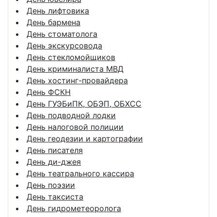
День лифтовика
День бармена
День стоматолога
День экскурсовода
День стекломойщиков
День криминалиста МВД
День хостинг-провайдера
День ФСКН
День ГУЭБиПК, ОБЭП, ОБХСС
День подводной лодки
День налоговой полиции
День геодезии и картографии
День писателя
День ди-джея
День театрального кассира
День поэзии
День таксиста
День гидрометеоролога