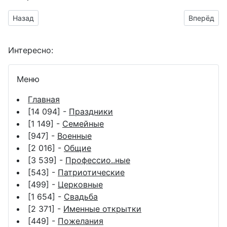
Предыдущий материал: День генерального директора аним
Следующий
Назад
Вперёд
Интересно:
Меню
Главная
[14 094] -
Праздники
[1 149] -
Семейные
[947] -
Военные
[2 016] -
Общие
[3 539] -
Профессио..ные
[543] -
Патриотические
[499] -
Церковные
[1 654] -
Свадьба
[2 371] -
Именные открытки
[449] -
Пожелания