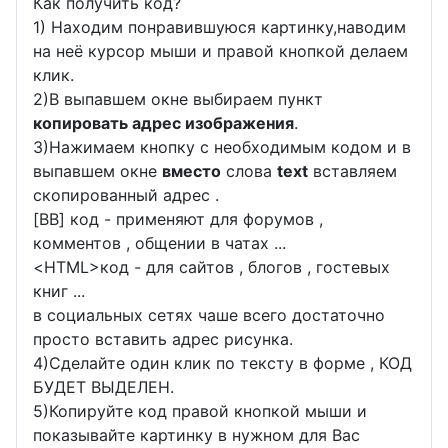
Как получить код?
1) Находим понравившуюся картинку,наводим
на неё курсор мыши и правой кнопкой делаем
клик.
2)В выпавшем окне выбираем пункт
копировать адрес изображения
.
3)Нажимаем кнопку с необходимым кодом и в
выпавшем окне
вместо
слова
text
вставляем
скопированный адрес .
[BB] код - применяют для форумов ,
комментов , общении в чатах ...
<
HTML
>код - для сайтов , блогов , гостевых
книг ...
в социальных сетях чаше всего достаточно
просто вставить адрес рисунка.
4)Сделайте один клик по тексту в форме , КОД
БУДЕТ ВЫДЕЛЕН.
5)Копируйте код правой кнопкой мыши и
показывайте картинку в нужном для Вас