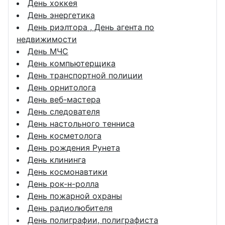
День хоккея
День энергетика
День риэлтора , День агента по
недвижимости
День МЧС
День компьютерщика
День транспортной полиции
День орнитолога
День веб-мастера
День следователя
День настольного тенниса
День косметолога
День рождения Рунета
День клининга
День космонавтики
День рок-н-ролла
День пожарной охраны
День радиолюбителя
День полиграфии, полиграфиста