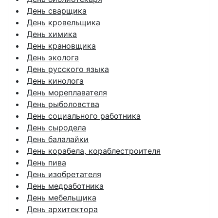
День сварщика
День кровельщика
День химика
День крановщика
День эколога
День русского языка
День кинолога
День мореплавателя
День рыболовства
День социального работника
День сыродела
День балалайки
День корабела, кораблестроителя
День пива
День изобретателя
День медработника
День мебельщика
День архитектора