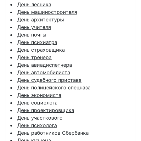
День лесника
День машиностроителя
День архитектуры
День учителя
День почты
День психиатра
День страховщика
День тренера
День авиадиспетчера
День автомобилиста
День судебного пристава
День полицейского спецназа
День экономиста
День социолога
День проектировщика
День участкового
День психолога
День работников Сбербанка
День кузнеца