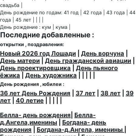
свадьба |
День рождение по годам: 41 год | 42 года | 43 года | 44
года | 45 лет | | | |
День рождение : кум | кума |
Последние добавленные :
открытки , поздравления:
Новый 2026 год Лошади
|
День ворчуна
|
День матери
|
День гражданской авиации
|
День проектировщика
|
День пьяного
ёжика
|
День художника
| | | | |
День рождения , юбилеи :
36 лет День Рождения
|
37 лет
|
38 лет
|
39
лет
|
40 летие
| | | | |
Белла- день рождения
|
Белла-
д.Ангела,именины
|
Богдана- день
рождения
|
Богдана-д.Ангела, именины
|