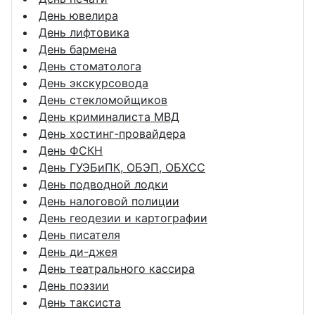
День ювелира
День лифтовика
День бармена
День стоматолога
День экскурсовода
День стекломойщиков
День криминалиста МВД
День хостинг-провайдера
День ФСКН
День ГУЭБиПК, ОБЭП, ОБХСС
День подводной лодки
День налоговой полиции
День геодезии и картографии
День писателя
День ди-джея
День театрального кассира
День поэзии
День таксиста