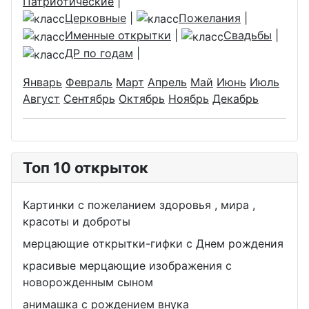
Патриотические
|
Церковные
|
Пожелания
|
Именные открытки
|
Свадьбы
|
ДР по годам
|
Январь
Февраль
Март
Апрель
Май
Июнь
Июль
Август
Сентябрь
Октябрь
Ноябрь
Декабрь
Топ 10 открыток
Картинки с пожеланием здоровья , мира ,
красоты и доброты
мерцающие открытки-гифки с Днем рождения
красивые мерцающие изображения с
новорожденным сыном
анимашка с рождением внука