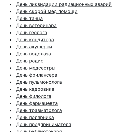
День ликвидации радиационных аварий
День скорой мед помощи
День танца
День ветеринара
День геолога
День кондитера
День акушерки
День водолаза
День радио
День медсестры
День фрилансера
День пульмонолога
День кадровика
День филолога
День фармацевта
День травматолога
День полярника
День предпринимателя
День библиотекаря