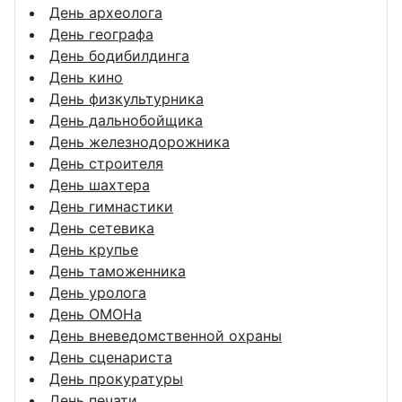
День археолога
День географа
День бодибилдинга
День кино
День физкультурника
День дальнобойщика
День железнодорожника
День строителя
День шахтера
День гимнастики
День сетевика
День крупье
День таможенника
День уролога
День ОМОНа
День вневедомственной охраны
День сценариста
День прокуратуры
День печати