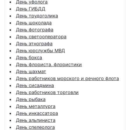
День уфолога
День ГИБДД
День трудоголика
День шоколада
День фотографа
День светооператора
День этнографа
День юрслужбы МВД
День бокса
День флориста, флористики
День шахмат
День работников морского и речного флота
День сисадмина
День работников торговли
День рыбака
День металлурга
День инкассатора
День альпиниста
День спелеолога