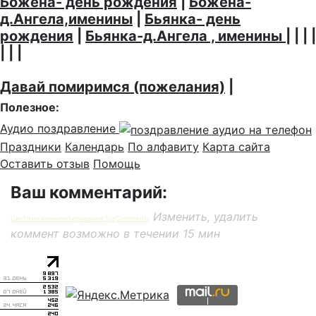
Божена- день рождения
|
Божена-
д.Ангела,именины
|
Бьянка- день
рождения
|
Бьянка-д.Ангела , именины
| | | |
| | |
Давай помиримся (пожелания)
|
Полезное:
Аудио поздравление
Праздники
Календарь
По алфавиту
Карта сайта
Оставить отзыв
Помощь
Ваш комментарий:
Изменить, удалить
Система комментирования SigComments
коммент возможно в течении 15 мин