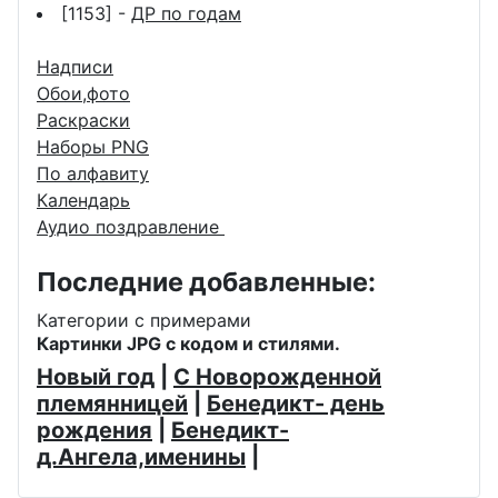
[1153] -
ДР по годам
Надписи
Обои,фото
Раскраски
Наборы PNG
По алфавиту
Календарь
Аудио поздравление
Последние добавленные:
Категории с примерами
Картинки JPG с кодом и стилями.
Новый год
|
С Новорожденной
племянницей
|
Бенедикт- день
рождения
|
Бенедикт-
д.Ангела,именины
|