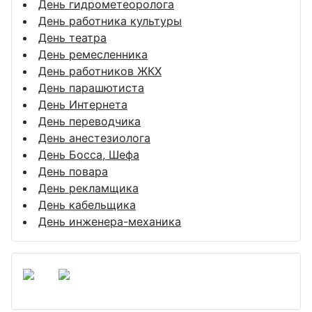
День гидрометеоролога
День работника культуры
День театра
День ремесленника
День работников ЖКХ
День парашютиста
День Интернета
День переводчика
День анестезиолога
День Босса, Шефа
День повара
День рекламщика
День кабельщика
День инженера-механика