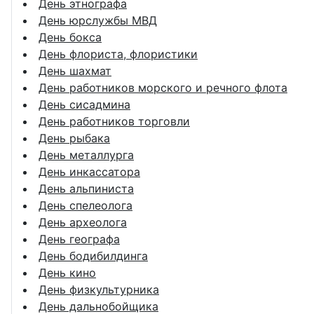
День этнографа
День юрслужбы МВД
День бокса
День флориста, флористики
День шахмат
День работников морского и речного флота
День сисадмина
День работников торговли
День рыбака
День металлурга
День инкассатора
День альпиниста
День спелеолога
День археолога
День географа
День бодибилдинга
День кино
День физкультурника
День дальнобойщика