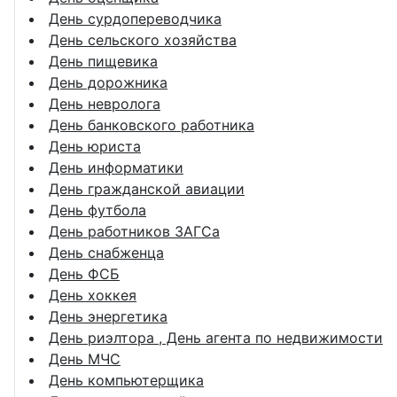
День сурдопереводчика
День сельского хозяйства
День пищевика
День дорожника
День невролога
День банковского работника
День юриста
День информатики
День гражданской авиации
День футбола
День работников ЗАГСа
День снабженца
День ФСБ
День хоккея
День энергетика
День риэлтора , День агента по недвижимости
День МЧС
День компьютерщика