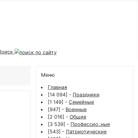
Поиск
Меню
Главная
[14 094] -
Праздники
[1 149] -
Семейные
[947] -
Военные
[2 016] -
Общие
[3 539] -
Профессио..ные
[543] -
Патриотические