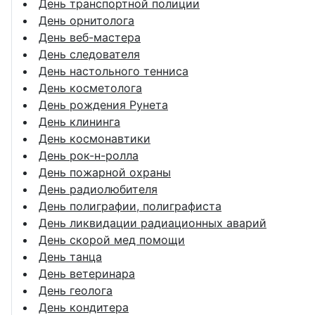
День транспортной полиции
День орнитолога
День веб-мастера
День следователя
День настольного тенниса
День косметолога
День рождения Рунета
День клининга
День космонавтики
День рок-н-ролла
День пожарной охраны
День радиолюбителя
День полиграфии, полиграфиста
День ликвидации радиационных аварий
День скорой мед помощи
День танца
День ветеринара
День геолога
День кондитера