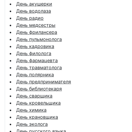
День акушерки
День водолаза
День радио
День медсестры
День фрилансера
День пульмонолога
День кадровика
День филолога
День фармацевта
День травматолога
День полярника
День предпринимателя
День библиотекаря
День сварщика
День кровельщика
День химика
День крановщика
День эколога
День русского языка