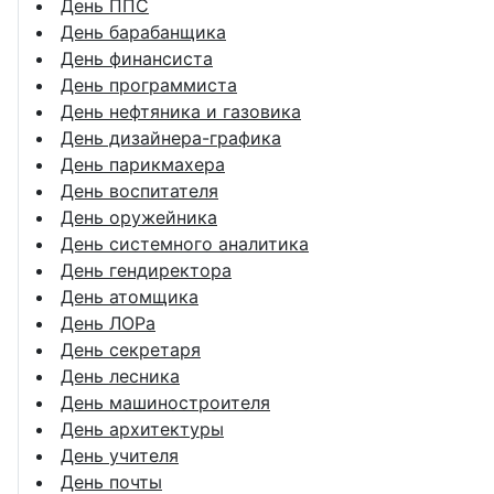
День ППС
День барабанщика
День финансиста
День программиста
День нефтяника и газовика
День дизайнера-графика
День парикмахера
День воспитателя
День оружейника
День системного аналитика
День гендиректора
День атомщика
День ЛОРа
День секретаря
День лесника
День машиностроителя
День архитектуры
День учителя
День почты