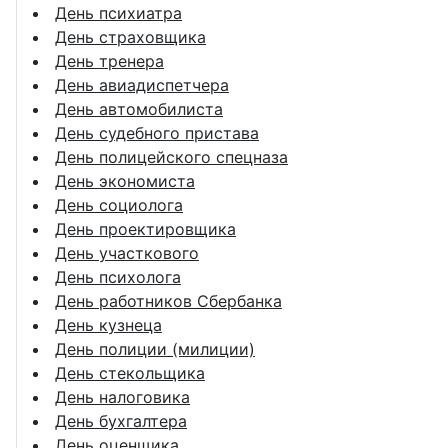
День психиатра
День страховщика
День тренера
День авиадиспетчера
День автомобилиста
День судебного пристава
День полицейского спецназа
День экономиста
День социолога
День проектировщика
День участкового
День психолога
День работников Сбербанка
День кузнеца
День полиции (милиции)
День стекольщика
День налоговика
День бухгалтера
День оценщика