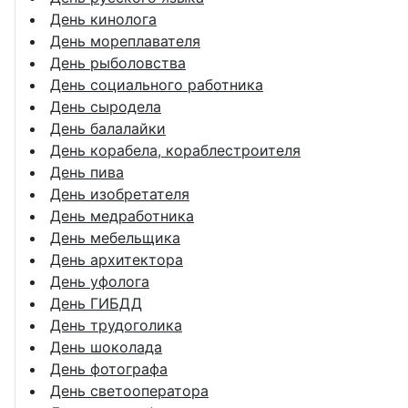
День кинолога
День мореплавателя
День рыболовства
День социального работника
День сыродела
День балалайки
День корабела, кораблестроителя
День пива
День изобретателя
День медработника
День мебельщика
День архитектора
День уфолога
День ГИБДД
День трудоголика
День шоколада
День фотографа
День светооператора