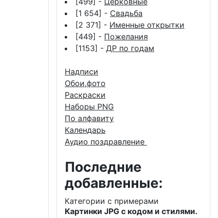
[499] -
Церковные
[1 654] -
Свадьба
[2 371] -
Именные открытки
[449] -
Пожелания
[1153] -
ДР по годам
Надписи
Обои,фото
Раскраски
Наборы PNG
По алфавиту
Календарь
Аудио поздравление
Последние
добавленные:
Категории с примерами
Картинки JPG с кодом и стилями.