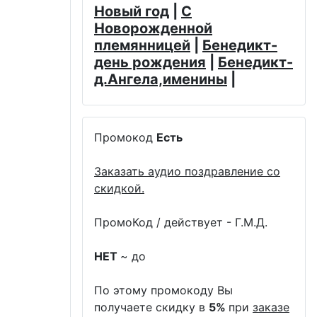
Новый год
|
С
Новорожденной
племянницей
|
Бенедикт-
день рождения
|
Бенедикт-
д.Ангела,именины
|
Промокод
Есть
Заказать аудио поздравление со
скидкой.
ПромоКод / действует - Г.М.Д.
НЕТ
~ до
По этому промокоду Вы
получаете скидку в
5%
при
заказе