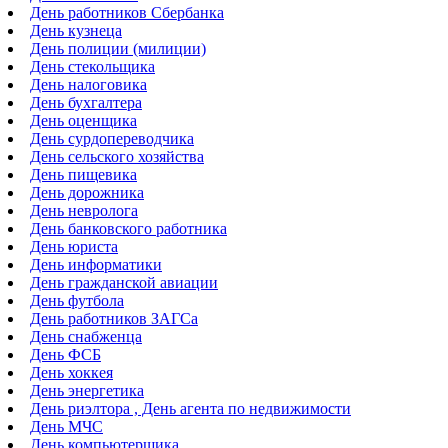
День работников Сбербанка
День кузнеца
День полиции (милиции)
День стекольщика
День налоговика
День бухгалтера
День оценщика
День сурдопереводчика
День сельского хозяйства
День пищевика
День дорожника
День невролога
День банковского работника
День юриста
День информатики
День гражданской авиации
День футбола
День работников ЗАГСа
День снабженца
День ФСБ
День хоккея
День энергетика
День риэлтора , День агента по недвижимости
День МЧС
День компьютерщика