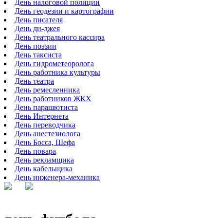
День налоговой полиции
День геодезии и картографии
День писателя
День ди-джея
День театрального кассира
День поэзии
День таксиста
День гидрометеоролога
День работника культуры
День театра
День ремесленника
День работников ЖКХ
День парашютиста
День Интернета
День переводчика
День анестезиолога
День Босса, Шефа
День повара
День рекламщика
День кабельщика
День инженера-механика