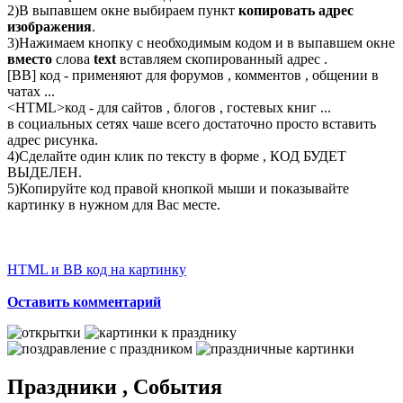
2)В выпавшем окне выбираем пункт
копировать адрес
изображения
.
3)Нажимаем кнопку с необходимым кодом и в выпавшем окне
вместо
слова
text
вставляем скопированный адрес .
[BB] код - применяют для форумов , комментов , общении в
чатах ...
<
HTML
>код - для сайтов , блогов , гостевых книг ...
в социальных сетях чаше всего достаточно просто вставить
адрес рисунка.
4)Сделайте один клик по тексту в форме , КОД БУДЕТ
ВЫДЕЛЕН.
5)Копируйте код правой кнопкой мыши и показывайте
картинку в нужном для Вас месте.
HTML и BB код на картинку
Оставить комментарий
Праздники , События