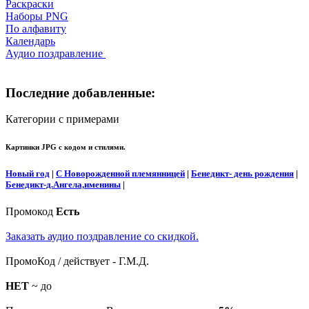
Раскраски
Наборы PNG
По алфавиту
Календарь
Аудио поздравление
Последние добавленные:
Категории с примерами
Картинки JPG с кодом и стилями.
Новый год
|
С Новорожденной племянницей
|
Бенедикт- день рождения
|
Бенедикт-д.Ангела,именины
|
Промокод
Есть
Заказать аудио поздравление со скидкой.
ПромоКод / действует - Г.М.Д.
НЕТ
~ до