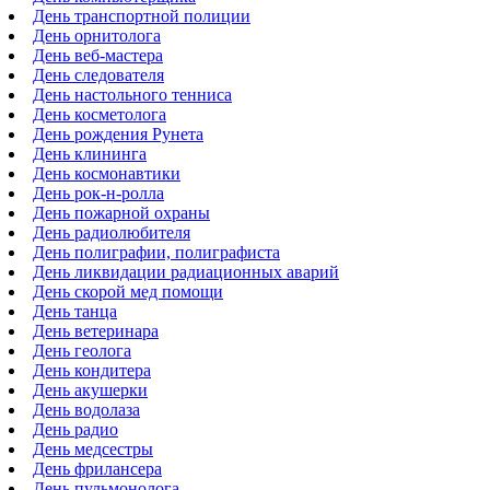
День транспортной полиции
День орнитолога
День веб-мастера
День следователя
День настольного тенниса
День косметолога
День рождения Рунета
День клининга
День космонавтики
День рок-н-ролла
День пожарной охраны
День радиолюбителя
День полиграфии, полиграфиста
День ликвидации радиационных аварий
День скорой мед помощи
День танца
День ветеринара
День геолога
День кондитера
День акушерки
День водолаза
День радио
День медсестры
День фрилансера
День пульмонолога