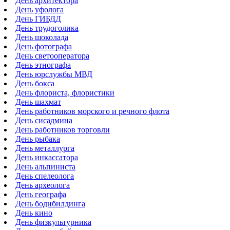
День архитектора
День уфолога
День ГИБДД
День трудоголика
День шоколада
День фотографа
День светооператора
День этнографа
День юрслужбы МВД
День бокса
День флориста, флористики
День шахмат
День работников морского и речного флота
День сисадмина
День работников торговли
День рыбака
День металлурга
День инкассатора
День альпиниста
День спелеолога
День археолога
День географа
День бодибилдинга
День кино
День физкультурника