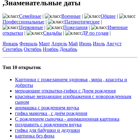
,Знаменательные даты
Семейные
|
Военные
|
Общие
|
Профессиональные
|
Патриотические
|
Церковные
|
Пожелания
|
Именные
открытки
|
Свадьбы
|
ДР по годам
|
Январь
Февраль
Март
Апрель
Май
Июнь
Июль
Август
Сентябрь
Октябрь
Ноябрь
Декабрь
Топ 10 открыток
Картинки с пожеланием здоровья , мира , красоты и
доброты
мерцающие открытки-гифки с Днем рождения
красивые мерцающие изображения с новорожденным
сыном
анимашка с рождением внука
гифка мамочка , с днём рождения
С рождением сыночка - анимационная картинка
поздравить с рождением внука
гифка для бабушки и дедушки
картинка без фона