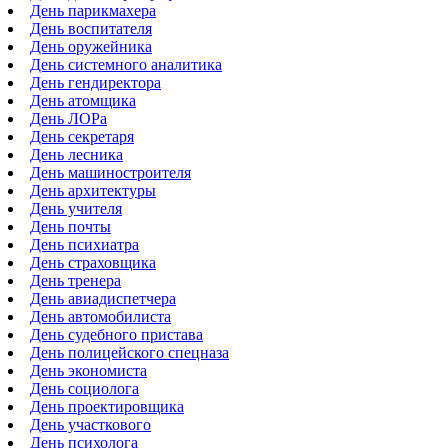
День парикмахера
День воспитателя
День оружейника
День системного аналитика
День гендиректора
День атомщика
День ЛОРа
День секретаря
День лесника
День машиностроителя
День архитектуры
День учителя
День почты
День психиатра
День страховщика
День тренера
День авиадиспетчера
День автомобилиста
День судебного пристава
День полицейского спецназа
День экономиста
День социолога
День проектировщика
День участкового
День психолога