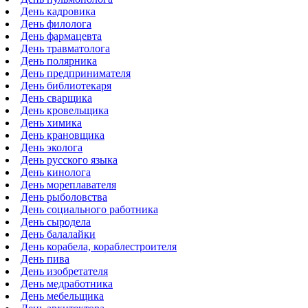
День кадровика
День филолога
День фармацевта
День травматолога
День полярника
День предпринимателя
День библиотекаря
День сварщика
День кровельщика
День химика
День крановщика
День эколога
День русского языка
День кинолога
День мореплавателя
День рыболовства
День социального работника
День сыродела
День балалайки
День корабела, кораблестроителя
День пива
День изобретателя
День медработника
День мебельщика