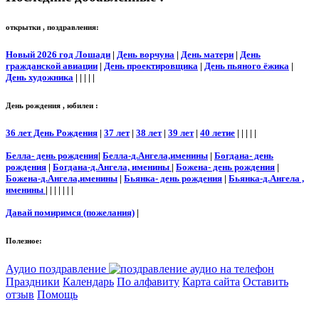
открытки , поздравления:
Новый 2026 год Лошади
|
День ворчуна
|
День матери
|
День
гражданской авиации
|
День проектировщика
|
День пьяного ёжика
|
День художника
| | | | |
День рождения , юбилеи :
36 лет День Рождения
|
37 лет
|
38 лет
|
39 лет
|
40 летие
| | | | |
Белла- день рождения
|
Белла-д.Ангела,именины
|
Богдана- день
рождения
|
Богдана-д.Ангела, именины
|
Божена- день рождения
|
Божена-д.Ангела,именины
|
Бьянка- день рождения
|
Бьянка-д.Ангела ,
именины
| | | | | | |
Давай помиримся (пожелания)
|
Полезное:
Аудио поздравление
Праздники
Календарь
По алфавиту
Карта сайта
Оставить
отзыв
Помощь