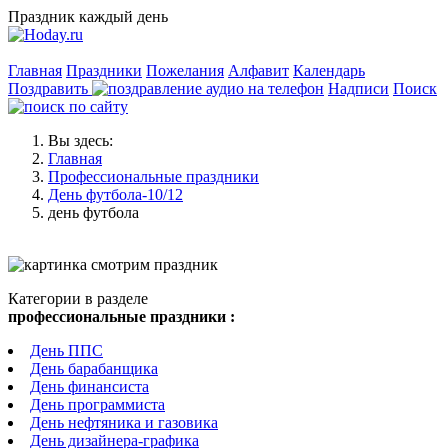
Праздник каждый день
Главная
Праздники
Пожелания
Алфавит
Календарь
Поздравить
Надписи
Поиск
Вы здесь:
Главная
Профессиональные праздники
День футбола-10/12
день футбола
Категории в разделе
профессиональные праздники :
День ППС
День барабанщика
День финансиста
День программиста
День нефтяника и газовика
День дизайнера-графика