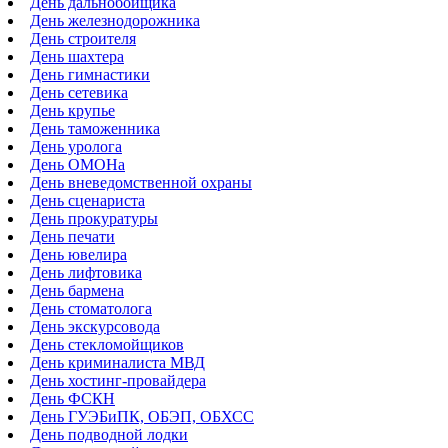
День дальнобойщика
День железнодорожника
День строителя
День шахтера
День гимнастики
День сетевика
День крупье
День таможенника
День уролога
День ОМОНа
День вневедомственной охраны
День сценариста
День прокуратуры
День печати
День ювелира
День лифтовика
День бармена
День стоматолога
День экскурсовода
День стекломойщиков
День криминалиста МВД
День хостинг-провайдера
День ФСКН
День ГУЭБиПК, ОБЭП, ОБХСС
День подводной лодки