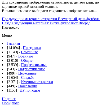
Для сохранения изображения на компьютер делаем клик по
картинке правой кнопкой мышки.
В выпавшем окне выбираем
сохранить изображение как...
Предыдущий материал: открытки Всемирный день футбола
Назад
Следующий материал: гифка футболист
Вперёд
Интересно:
Меню
Главная
[14 094] -
Праздники
[1 149] -
Семейные
[947] -
Военные
[2 016] -
Общие
[3 539] -
Профессио..ные
[543] -
Патриотические
[499] -
Церковные
[1 654] -
Свадьба
[2 371] -
Именные открытки
[449] -
Пожелания
[1153] -
ДР по годам
Надписи
Обои,фото