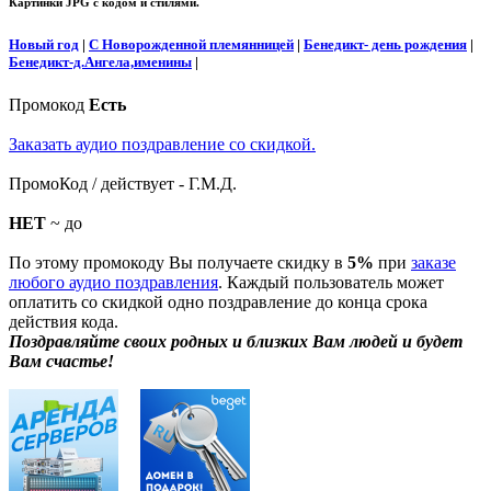
Картинки JPG с кодом и стилями.
Новый год
|
С Новорожденной племянницей
|
Бенедикт- день рождения
|
Бенедикт-д.Ангела,именины
|
Промокод
Есть
Заказать аудио поздравление со скидкой.
ПромоКод / действует - Г.М.Д.
НЕТ
~ до
По этому промокоду Вы получаете скидку в
5%
при
заказе
любого аудио поздравления
. Каждый пользователь может
оплатить со скидкой одно поздравление до конца срока
действия кода.
Поздравляйте своих родных и близких Вам людей и будет
Вам счастье!