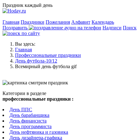
Праздник каждый день
Главная
Праздники
Пожелания
Алфавит
Календарь
Поздравить
Надписи
Поиск
Вы здесь:
Главная
Профессиональные праздники
День футбола-10/12
Всемирный день футбола gif
Категории в разделе
профессиональные праздники :
День ППС
День барабанщика
День финансиста
День программиста
День нефтяника и газовика
День дизайнера-графика