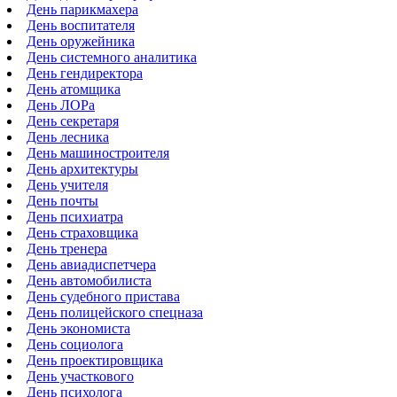
День парикмахера
День воспитателя
День оружейника
День системного аналитика
День гендиректора
День атомщика
День ЛОРа
День секретаря
День лесника
День машиностроителя
День архитектуры
День учителя
День почты
День психиатра
День страховщика
День тренера
День авиадиспетчера
День автомобилиста
День судебного пристава
День полицейского спецназа
День экономиста
День социолога
День проектировщика
День участкового
День психолога