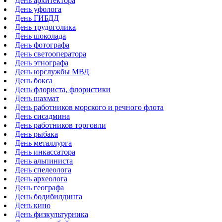
День архитектора
День уфолога
День ГИБДД
День трудоголика
День шоколада
День фотографа
День светооператора
День этнографа
День юрслужбы МВД
День бокса
День флориста, флористики
День шахмат
День работников морского и речного флота
День сисадмина
День работников торговли
День рыбака
День металлурга
День инкассатора
День альпиниста
День спелеолога
День археолога
День географа
День бодибилдинга
День кино
День физкультурника