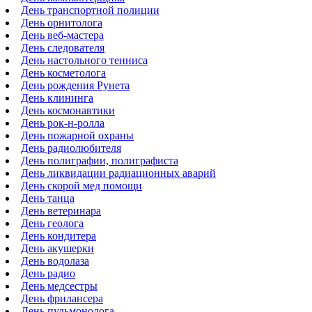
День транспортной полиции
День орнитолога
День веб-мастера
День следователя
День настольного тенниса
День косметолога
День рождения Рунета
День клининга
День космонавтики
День рок-н-ролла
День пожарной охраны
День радиолюбителя
День полиграфии, полиграфиста
День ликвидации радиационных аварий
День скорой мед помощи
День танца
День ветеринара
День геолога
День кондитера
День акушерки
День водолаза
День радио
День медсестры
День фрилансера
День пульмонолога