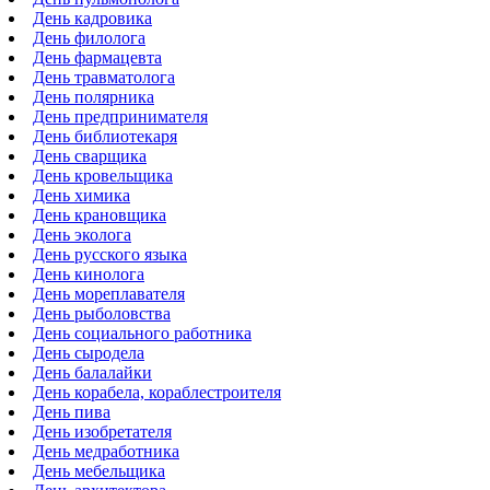
День кадровика
День филолога
День фармацевта
День травматолога
День полярника
День предпринимателя
День библиотекаря
День сварщика
День кровельщика
День химика
День крановщика
День эколога
День русского языка
День кинолога
День мореплавателя
День рыболовства
День социального работника
День сыродела
День балалайки
День корабела, кораблестроителя
День пива
День изобретателя
День медработника
День мебельщика