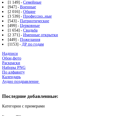
[1 149] -
Семейные
[947] -
Военные
[2 016] -
Общие
[3 539] -
Профессио..ные
[543] -
Патриотические
[499] -
Церковные
[1 654] -
Свадьба
[2 371] -
Именные открытки
[449] -
Пожелания
[1153] -
ДР по годам
Надписи
Обои,фото
Раскраски
Наборы PNG
По алфавиту
Календарь
Аудио поздравление
Последние добавленные:
Категории с примерами