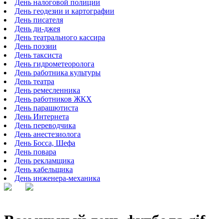
День налоговой полиции
День геодезии и картографии
День писателя
День ди-джея
День театрального кассира
День поэзии
День таксиста
День гидрометеоролога
День работника культуры
День театра
День ремесленника
День работников ЖКХ
День парашютиста
День Интернета
День переводчика
День анестезиолога
День Босса, Шефа
День повара
День рекламщика
День кабельщика
День инженера-механика