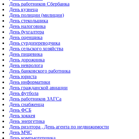
День работников Сбербанка
День кузнеца
День полиции (милиции)
День стекольщика
День налоговика
День бухгалтера
День оценщика
День сурдопереводчика
День сельского хозяйства
День пищевика
День дорожника
День невролога
День банковского работника
День юриста
День информатики
День гражданской авиации
День футбола
День работников ЗАГСа
День снабженца
День ФСБ
День хоккея
День энергетика
День риэлтора , День агента по недвижимости
День МЧС
День компьютерщика