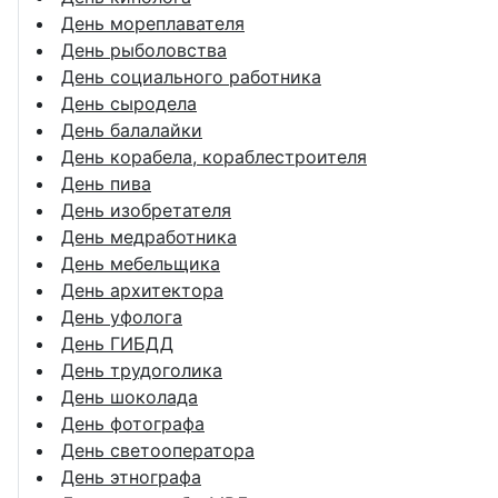
День мореплавателя
День рыболовства
День социального работника
День сыродела
День балалайки
День корабела, кораблестроителя
День пива
День изобретателя
День медработника
День мебельщика
День архитектора
День уфолога
День ГИБДД
День трудоголика
День шоколада
День фотографа
День светооператора
День этнографа