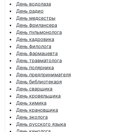
День водолаза
День радио
День медсестры
День фрилансера
День пульмонолога
День кадровика
День филолога
День фармацевта
День травматолога
День полярника
День предпринимателя
День библиотекаря
День сварщика
День кровельщика
День химика
День крановщика
День эколога
День русского языка
День кинолога