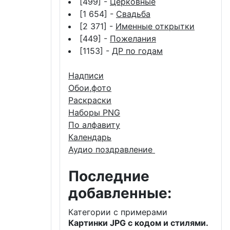
[499] -
Церковные
[1 654] -
Свадьба
[2 371] -
Именные открытки
[449] -
Пожелания
[1153] -
ДР по годам
Надписи
Обои,фото
Раскраски
Наборы PNG
По алфавиту
Календарь
Аудио поздравление
Последние
добавленные:
Категории с примерами
Картинки JPG с кодом и стилями.