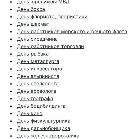
День юрслужбы МВД
День бокса
День флориста, флористики
День шахмат
День работников морского и речного флота
День сисадмина
День работников торговли
День рыбака
День металлурга
День инкассатора
День альпиниста
День спелеолога
День археолога
День географа
День бодибилдинга
День кино
День физкультурника
День дальнобойщика
День железнодорожника