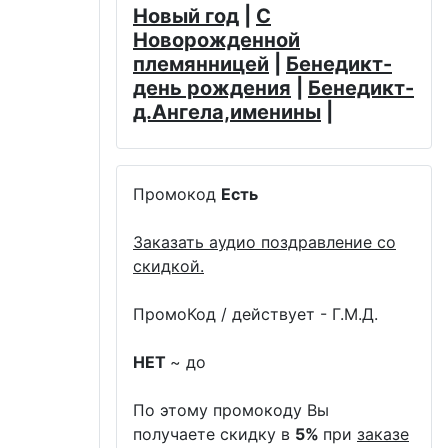
Новый год
|
С
Новорожденной
племянницей
|
Бенедикт-
день рождения
|
Бенедикт-
д.Ангела,именины
|
Промокод
Есть
Заказать аудио поздравление со
скидкой.
ПромоКод / действует - Г.М.Д.
НЕТ
~ до
По этому промокоду Вы
получаете скидку в
5%
при
заказе