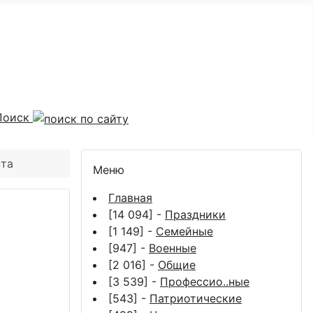
Поиск
ста
Меню
Главная
[14 094] -
Праздники
[1 149] -
Семейные
[947] -
Военные
[2 016] -
Общие
[3 539] -
Профессио..ные
[543] -
Патриотические