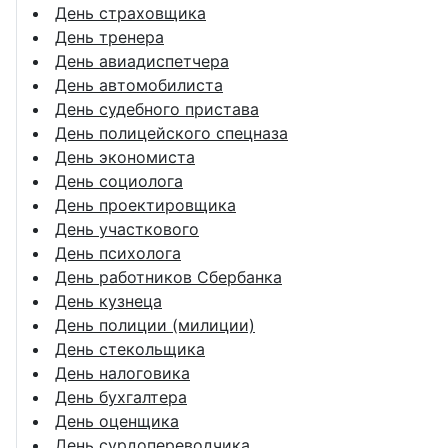
День страховщика
День тренера
День авиадиспетчера
День автомобилиста
День судебного пристава
День полицейского спецназа
День экономиста
День социолога
День проектировщика
День участкового
День психолога
День работников Сбербанка
День кузнеца
День полиции (милиции)
День стекольщика
День налоговика
День бухгалтера
День оценщика
День сурдопереводчика