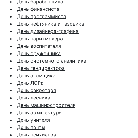
День барабанщика
День финансиста
День программиста
День нефтяника и газовика
День дизайнера-графика
День парикмахера
День воспитателя
День оружейника
День системного аналитика
День гендиректора
День атомщика
День ЛОРа
День секретаря
День лесника
День машиностроителя
День архитектуры
День учителя
День почты
День психиатра