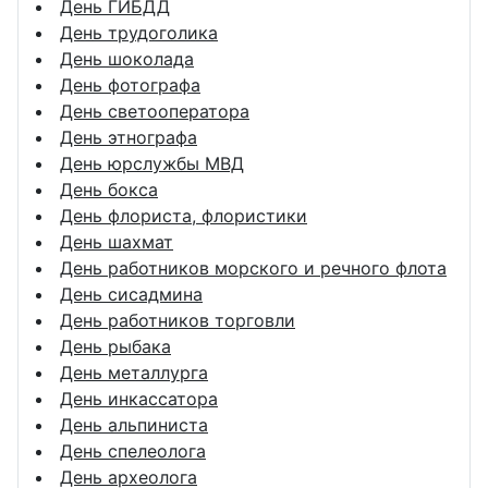
День ГИБДД
День трудоголика
День шоколада
День фотографа
День светооператора
День этнографа
День юрслужбы МВД
День бокса
День флориста, флористики
День шахмат
День работников морского и речного флота
День сисадмина
День работников торговли
День рыбака
День металлурга
День инкассатора
День альпиниста
День спелеолога
День археолога