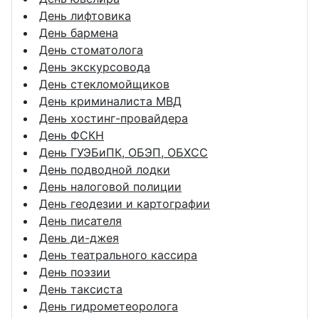
День лифтовика
День бармена
День стоматолога
День экскурсовода
День стекломойщиков
День криминалиста МВД
День хостинг-провайдера
День ФСКН
День ГУЭБиПК, ОБЭП, ОБХСС
День подводной лодки
День налоговой полиции
День геодезии и картографии
День писателя
День ди-джея
День театрального кассира
День поэзии
День таксиста
День гидрометеоролога