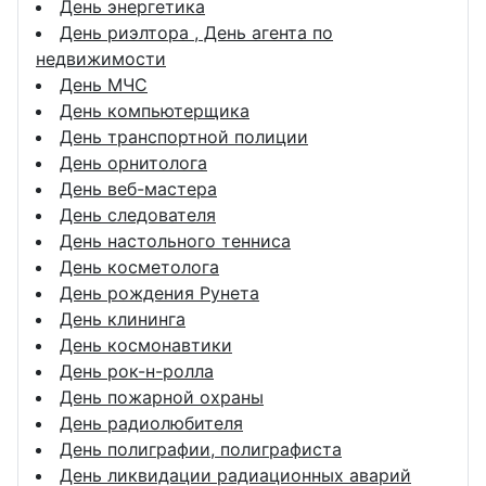
День энергетика
День риэлтора , День агента по
недвижимости
День МЧС
День компьютерщика
День транспортной полиции
День орнитолога
День веб-мастера
День следователя
День настольного тенниса
День косметолога
День рождения Рунета
День клининга
День космонавтики
День рок-н-ролла
День пожарной охраны
День радиолюбителя
День полиграфии, полиграфиста
День ликвидации радиационных аварий