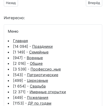
Предыдущий материал: Смешной Миньон к празднику босса
Следующий
Назад
Вперёд
Интересно:
Меню
Главная
[14 094] -
Праздники
[1 149] -
Семейные
[947] -
Военные
[2 016] -
Общие
[3 539] -
Профессио..ные
[543] -
Патриотические
[499] -
Церковные
[1 654] -
Свадьба
[2 371] -
Именные открытки
[449] -
Пожелания
[1153] -
ДР по годам