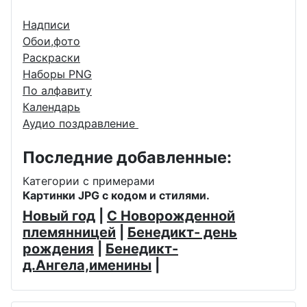
Надписи
Обои,фото
Раскраски
Наборы PNG
По алфавиту
Календарь
Аудио поздравление
Последние добавленные:
Категории с примерами
Картинки JPG с кодом и стилями.
Новый год
|
С Новорожденной
племянницей
|
Бенедикт- день
рождения
|
Бенедикт-
д.Ангела,именины
|