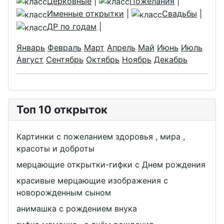
Церковные
|
Пожелания
|
Именные открытки
|
Свадьбы
|
ДР по годам
|
Январь
Февраль
Март
Апрель
Май
Июнь
Июль
Август
Сентябрь
Октябрь
Ноябрь
Декабрь
Топ 10 открыток
Картинки с пожеланием здоровья , мира ,
красоты и доброты
мерцающие открытки-гифки с Днем рождения
красивые мерцающие изображения с
новорожденным сыном
анимашка с рождением внука