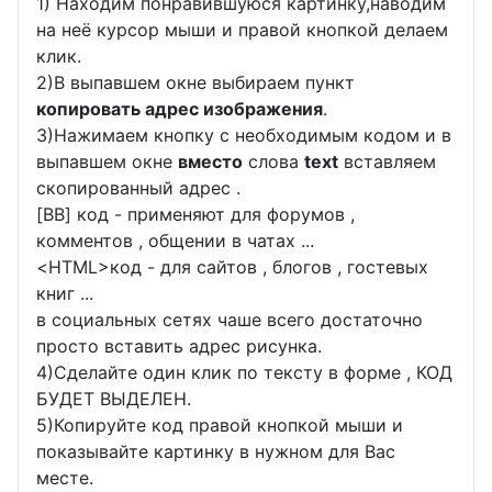
1) Находим понравившуюся картинку,наводим
на неё курсор мыши и правой кнопкой делаем
клик.
2)В выпавшем окне выбираем пункт
копировать адрес изображения
.
3)Нажимаем кнопку с необходимым кодом и в
выпавшем окне
вместо
слова
text
вставляем
скопированный адрес .
[BB] код - применяют для форумов ,
комментов , общении в чатах ...
<
HTML
>код - для сайтов , блогов , гостевых
книг ...
в социальных сетях чаше всего достаточно
просто вставить адрес рисунка.
4)Сделайте один клик по тексту в форме , КОД
БУДЕТ ВЫДЕЛЕН.
5)Копируйте код правой кнопкой мыши и
показывайте картинку в нужном для Вас
месте.