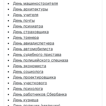
День машиностроителя
День архитектуры
День учителя
День почты
День психиатра
День страховщика
День тренера
День авиадиспетчера
День автомобилиста
День судебного пристава
День полицейского спецназа
День экономиста
День социолога
День проектировщика
День участкового
День психолога
День работников Сбербанка
День кузнеца
День полиции (милиции)