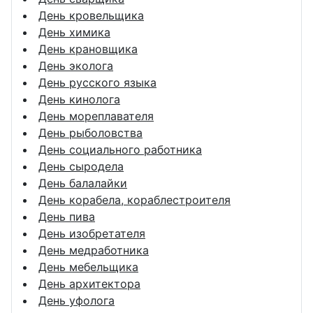
День кровельщика
День химика
День крановщика
День эколога
День русского языка
День кинолога
День мореплавателя
День рыболовства
День социального работника
День сыродела
День балалайки
День корабела, кораблестроителя
День пива
День изобретателя
День медработника
День мебельщика
День архитектора
День уфолога