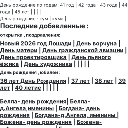
День рождение по годам: 41 год | 42 года | 43 года | 44
года | 45 лет | | | |
День рождение : кум | кума |
Последние добавленные :
открытки , поздравления:
Новый 2026 год Лошади
|
День ворчуна
|
День матери
|
День гражданской авиации
|
День проектировщика
|
День пьяного
ёжика
|
День художника
| | | | |
День рождения , юбилеи :
36 лет День Рождения
|
37 лет
|
38 лет
|
39
лет
|
40 летие
| | | | |
Белла- день рождения
|
Белла-
д.Ангела,именины
|
Богдана- день
рождения
|
Богдана-д.Ангела, именины
|
Божена- день рождения
|
Божена-