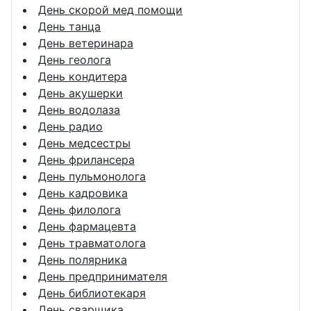
День скорой мед помощи
День танца
День ветеринара
День геолога
День кондитера
День акушерки
День водолаза
День радио
День медсестры
День фрилансера
День пульмонолога
День кадровика
День филолога
День фармацевта
День травматолога
День полярника
День предпринимателя
День библиотекаря
День сварщика