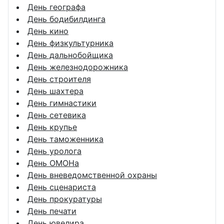
День географа
День бодибилдинга
День кино
День физкультурника
День дальнобойщика
День железнодорожника
День строителя
День шахтера
День гимнастики
День сетевика
День крупье
День таможенника
День уролога
День ОМОНа
День вневедомственной охраны
День сценариста
День прокуратуры
День печати
День ювелира