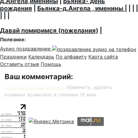
д.Ангела,именины
|
Бьянка- день
рождения
|
Бьянка-д.Ангела , именины
| | | |
| | |
Давай помиримся (пожелания)
|
Полезное:
Аудио поздравление
Праздники
Календарь
По алфавиту
Карта сайта
Оставить отзыв
Помощь
Ваш комментарий:
Изменить, удалить
Система комментирования SigComments
коммент возможно в течении 15 мин