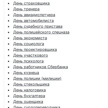
День страховщика
День тренера
День авиадиспетчера
День автомобилиста
День судебного пристава
День полицейского спецназа
День экономиста
День социолога
День проектировщика
День участкового
День психолога
День работников Сбербанка
День кузнеца
День полиции (милиции)
День стекольщика
День налоговика
День бухгалтера
День оценщика
День сурдопереводчика