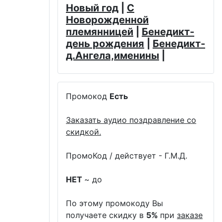
Новый год
|
С
Новорожденной
племянницей
|
Бенедикт-
день рождения
|
Бенедикт-
д.Ангела,именины
|
Промокод
Есть
Заказать аудио поздравление со
скидкой.
ПромоКод / действует - Г.М.Д.
НЕТ
~ до
По этому промокоду Вы
получаете скидку в
5%
при
заказе