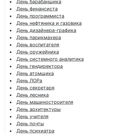
День барабанщика
День финансиста
День программиста
День нефтяника и газовика
День дизайнера-графика
День парикмахера
День воспитателя
День оружейника
День системного аналитика
День гендиректора
День атомщика
День ЛОРа
День секретаря
День лесника
День машиностроителя
День архитектуры
День учителя
День почты
День психиатра