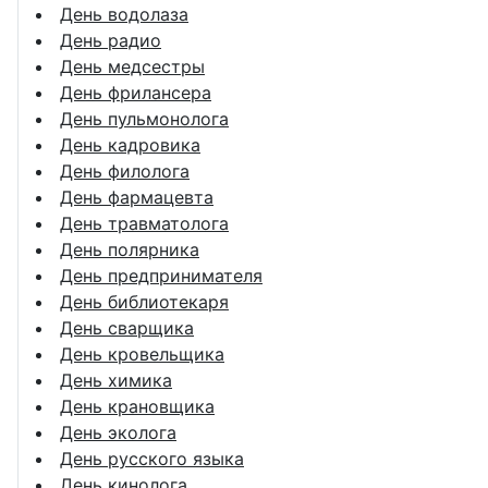
День водолаза
День радио
День медсестры
День фрилансера
День пульмонолога
День кадровика
День филолога
День фармацевта
День травматолога
День полярника
День предпринимателя
День библиотекаря
День сварщика
День кровельщика
День химика
День крановщика
День эколога
День русского языка
День кинолога