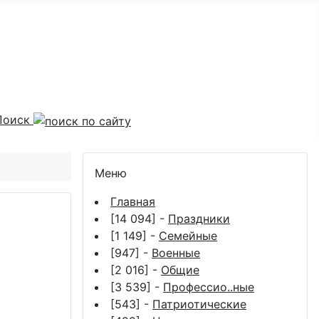
Поиск
Меню
Главная
[14 094] -
Праздники
[1 149] -
Семейные
[947] -
Военные
[2 016] -
Общие
[3 539] -
Профессио..ные
[543] -
Патриотические