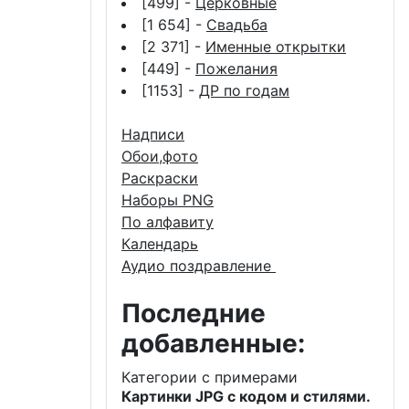
[499] -
Церковные
[1 654] -
Свадьба
[2 371] -
Именные открытки
[449] -
Пожелания
[1153] -
ДР по годам
Надписи
Обои,фото
Раскраски
Наборы PNG
По алфавиту
Календарь
Аудио поздравление
Последние
добавленные:
Категории с примерами
Картинки JPG с кодом и стилями.