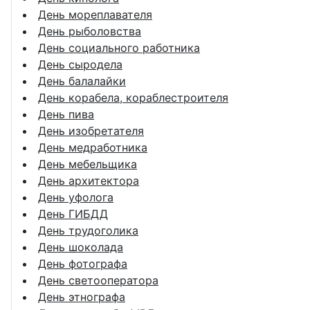
День мореплавателя
День рыболовства
День социального работника
День сыродела
День балалайки
День корабела, кораблестроителя
День пива
День изобретателя
День медработника
День мебельщика
День архитектора
День уфолога
День ГИБДД
День трудоголика
День шоколада
День фотографа
День светооператора
День этнографа