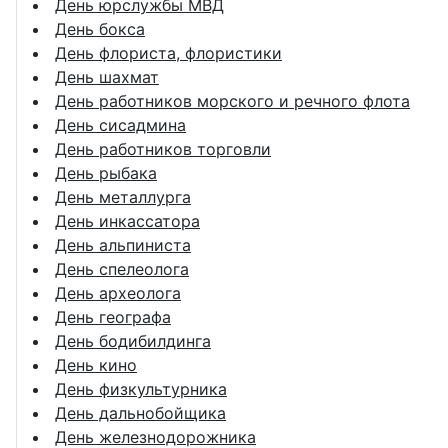
День юрслужбы МВД
День бокса
День флориста, флористики
День шахмат
День работников морского и речного флота
День сисадмина
День работников торговли
День рыбака
День металлурга
День инкассатора
День альпиниста
День спелеолога
День археолога
День географа
День бодибилдинга
День кино
День физкультурника
День дальнобойщика
День железнодорожника