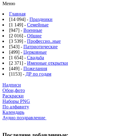
Меню
Главная
[14 094] -
Праздники
[1 149] -
Семейные
[947] -
Военные
[2 016] -
Общие
[3 539] -
Профессио..ные
[543] -
Патриотические
[499] -
Церковные
[1 654] -
Свадьба
[2 371] -
Именные открытки
[449] -
Пожелания
[1153] -
ДР по годам
Надписи
Обои,фото
Раскраски
Наборы PNG
По алфавиту
Календарь
Аудио поздравление
Последние добавленные: