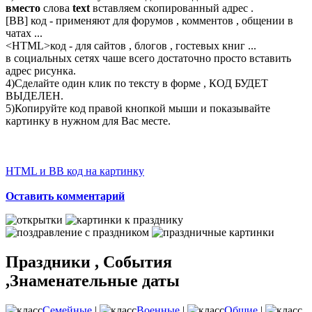
вместо
слова
text
вставляем скопированный адрес .
[BB] код - применяют для форумов , комментов , общении в
чатах ...
<
HTML
>код - для сайтов , блогов , гостевых книг ...
в социальных сетях чаше всего достаточно просто вставить
адрес рисунка.
4)Сделайте один клик по тексту в форме , КОД БУДЕТ
ВЫДЕЛЕН.
5)Копируйте код правой кнопкой мыши и показывайте
картинку в нужном для Вас месте.
HTML и BB код на картинку
Оставить комментарий
Праздники , События
,Знаменательные даты
Семейные
|
Военные
|
Общие
|