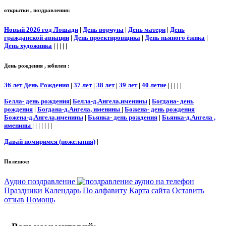
открытки , поздравления:
Новый 2026 год Лошади
|
День ворчуна
|
День матери
|
День
гражданской авиации
|
День проектировщика
|
День пьяного ёжика
|
День художника
| | | | |
День рождения , юбилеи :
36 лет День Рождения
|
37 лет
|
38 лет
|
39 лет
|
40 летие
| | | | |
Белла- день рождения
|
Белла-д.Ангела,именины
|
Богдана- день
рождения
|
Богдана-д.Ангела, именины
|
Божена- день рождения
|
Божена-д.Ангела,именины
|
Бьянка- день рождения
|
Бьянка-д.Ангела ,
именины
| | | | | | |
Давай помиримся (пожелания)
|
Полезное:
Аудио поздравление
Праздники
Календарь
По алфавиту
Карта сайта
Оставить
отзыв
Помощь