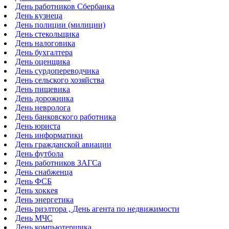
День работников Сбербанка
День кузнеца
День полиции (милиции)
День стекольщика
День налоговика
День бухгалтера
День оценщика
День сурдопереводчика
День сельского хозяйства
День пищевика
День дорожника
День невролога
День банковского работника
День юриста
День информатики
День гражданской авиации
День футбола
День работников ЗАГСа
День снабженца
День ФСБ
День хоккея
День энергетика
День риэлтора , День агента по недвижимости
День МЧС
День компьютерщика