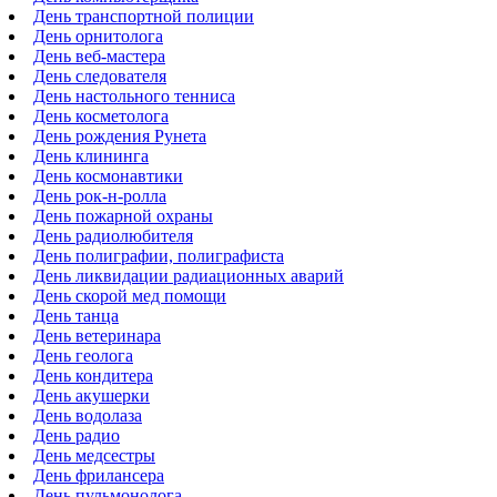
День транспортной полиции
День орнитолога
День веб-мастера
День следователя
День настольного тенниса
День косметолога
День рождения Рунета
День клининга
День космонавтики
День рок-н-ролла
День пожарной охраны
День радиолюбителя
День полиграфии, полиграфиста
День ликвидации радиационных аварий
День скорой мед помощи
День танца
День ветеринара
День геолога
День кондитера
День акушерки
День водолаза
День радио
День медсестры
День фрилансера
День пульмонолога