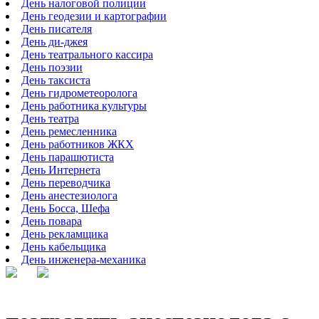
День налоговой полиции
День геодезии и картографии
День писателя
День ди-джея
День театрального кассира
День поэзии
День таксиста
День гидрометеоролога
День работника культуры
День театра
День ремесленника
День работников ЖКХ
День парашютиста
День Интернета
День переводчика
День анестезиолога
День Босса, Шефа
День повара
День рекламщика
День кабельщика
День инженера-механика