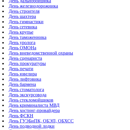
День дальнобойщика
День железнодорожника
День строителя
День шахтера
День гимнастики
День сетевика
День крупье
День таможенника
День уролога
День ОМОНа
День вневедомственной охраны
День сценариста
День прокуратуры
День печати
День ювелира
День лифтовика
День бармена
День стоматолога
День экскурсовода
День стекломойщиков
День криминалиста МВД
День хостинг-провайдера
День ФСКН
День ГУЭБиПК, ОБЭП, ОБХСС
День подводной лодки