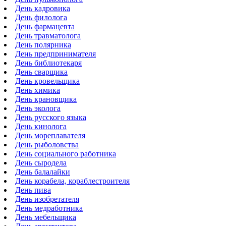
День кадровика
День филолога
День фармацевта
День травматолога
День полярника
День предпринимателя
День библиотекаря
День сварщика
День кровельщика
День химика
День крановщика
День эколога
День русского языка
День кинолога
День мореплавателя
День рыболовства
День социального работника
День сыродела
День балалайки
День корабела, кораблестроителя
День пива
День изобретателя
День медработника
День мебельщика