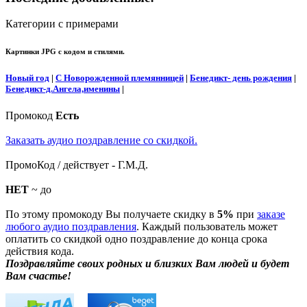
Категории с примерами
Картинки JPG с кодом и стилями.
Новый год
|
С Новорожденной племянницей
|
Бенедикт- день рождения
|
Бенедикт-д.Ангела,именины
|
Промокод
Есть
Заказать аудио поздравление со скидкой.
ПромоКод / действует - Г.М.Д.
НЕТ
~ до
По этому промокоду Вы получаете скидку в
5%
при
заказе
любого аудио поздравления
. Каждый пользователь может
оплатить со скидкой одно поздравление до конца срока
действия кода.
Поздравляйте своих родных и близких Вам людей и будет
Вам счастье!