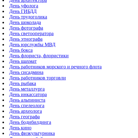
День архитектора
День уфолога
День ГИБДД
День трудоголика
День шоколада
День фотографа
День светооператора
День этнографа
День юрслужбы МВД
День бокса
День флориста, флористики
День шахмат
День работников морского и речного флота
День сисадмина
День работников торговли
День рыбака
День металлурга
День инкассатора
День альпиниста
День спелеолога
День археолога
День географа
День бодибилдинга
День кино
День физкультурника