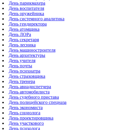
День парикмахера
День воспитателя
День оружейника
День системного аналитика
День гендиректора
День атомщика
День ЛОРа
День секретаря
День лесника
День машиностроителя
День архитектуры
День учителя
День почты
День психиатра
День страховщика
День тренера
День авиадиспетчера
День автомобилиста
День судебного пристава
День полицейского спецназа
День экономиста
День социолога
День проектировщика
День участкового
День психолога