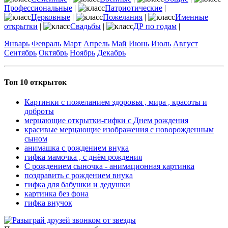
Профессиональные
|
Патриотические
|
Церковные
|
Пожелания
|
Именные
открытки
|
Свадьбы
|
ДР по годам
|
Январь
Февраль
Март
Апрель
Май
Июнь
Июль
Август
Сентябрь
Октябрь
Ноябрь
Декабрь
Топ 10 открыток
Картинки с пожеланием здоровья , мира , красоты и
доброты
мерцающие открытки-гифки с Днем рождения
красивые мерцающие изображения с новорожденным
сыном
анимашка с рождением внука
гифка мамочка , с днём рождения
С рождением сыночка - анимационная картинка
поздравить с рождением внука
гифка для бабушки и дедушки
картинка без фона
гифка внучок