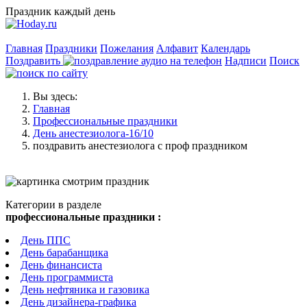
Праздник каждый день
Главная
Праздники
Пожелания
Алфавит
Календарь
Поздравить
Надписи
Поиск
Вы здесь:
Главная
Профессиональные праздники
День анестезиолога-16/10
поздравить анестезиолога с проф праздником
Категории в разделе
профессиональные праздники :
День ППС
День барабанщика
День финансиста
День программиста
День нефтяника и газовика
День дизайнера-графика