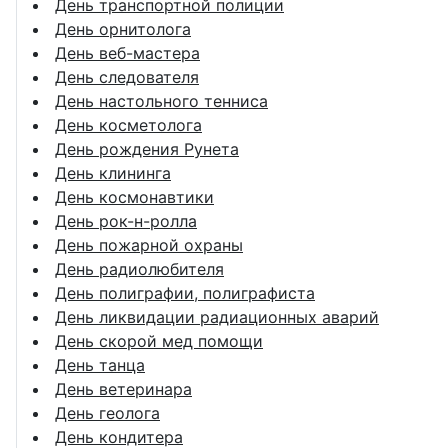
День транспортной полиции
День орнитолога
День веб-мастера
День следователя
День настольного тенниса
День косметолога
День рождения Рунета
День клининга
День космонавтики
День рок-н-ролла
День пожарной охраны
День радиолюбителя
День полиграфии, полиграфиста
День ликвидации радиационных аварий
День скорой мед помощи
День танца
День ветеринара
День геолога
День кондитера