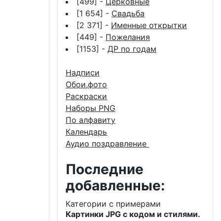
[499] -
Церковные
[1 654] -
Свадьба
[2 371] -
Именные открытки
[449] -
Пожелания
[1153] -
ДР по годам
Надписи
Обои,фото
Раскраски
Наборы PNG
По алфавиту
Календарь
Аудио поздравление
Последние
добавленные:
Категории с примерами
Картинки JPG с кодом и стилями.