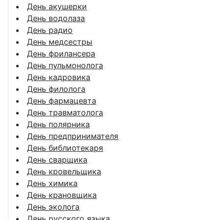
День акушерки
День водолаза
День радио
День медсестры
День фрилансера
День пульмонолога
День кадровика
День филолога
День фармацевта
День травматолога
День полярника
День предпринимателя
День библиотекаря
День сварщика
День кровельщика
День химика
День крановщика
День эколога
День русского языка