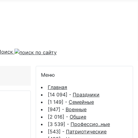
Поиск
Меню
Главная
[14 094] -
Праздники
[1 149] -
Семейные
[947] -
Военные
[2 016] -
Общие
[3 539] -
Профессио..ные
[543] -
Патриотические