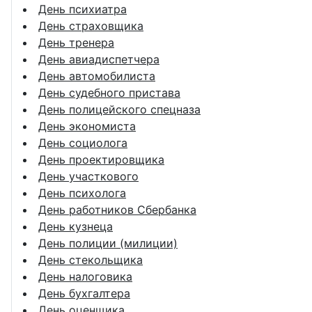
День психиатра
День страховщика
День тренера
День авиадиспетчера
День автомобилиста
День судебного пристава
День полицейского спецназа
День экономиста
День социолога
День проектировщика
День участкового
День психолога
День работников Сбербанка
День кузнеца
День полиции (милиции)
День стекольщика
День налоговика
День бухгалтера
День оценщика