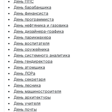
День ППС
День барабанщика
День финансиста
День программиста
День нефтяника и газовика
День дизайнера-графика
День парикмахера
День воспитателя
День оружейника
День системного аналитика
День гендиректора
День атомщика
День ЛОРа
День секретаря
День лесника
День машиностроителя
День архитектуры
День учителя
День почты