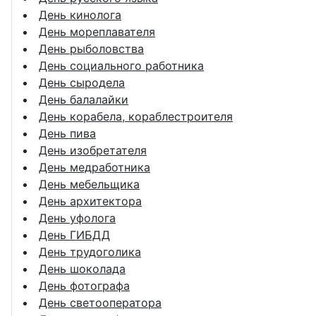
День кинолога
День мореплавателя
День рыболовства
День социального работника
День сыродела
День балалайки
День корабела, кораблестроителя
День пива
День изобретателя
День медработника
День мебельщика
День архитектора
День уфолога
День ГИБДД
День трудоголика
День шоколада
День фотографа
День светооператора