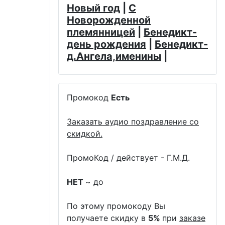
Новый год
|
С
Новорожденной
племянницей
|
Бенедикт-
день рождения
|
Бенедикт-
д.Ангела,именины
|
Промокод
Есть
Заказать аудио поздравление со
скидкой.
ПромоКод / действует - Г.М.Д.
НЕТ
~ до
По этому промокоду Вы
получаете скидку в
5%
при
заказе