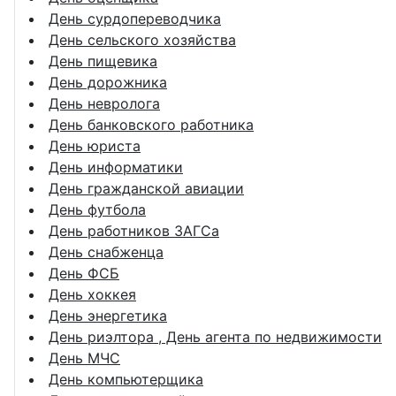
День сурдопереводчика
День сельского хозяйства
День пищевика
День дорожника
День невролога
День банковского работника
День юриста
День информатики
День гражданской авиации
День футбола
День работников ЗАГСа
День снабженца
День ФСБ
День хоккея
День энергетика
День риэлтора , День агента по недвижимости
День МЧС
День компьютерщика