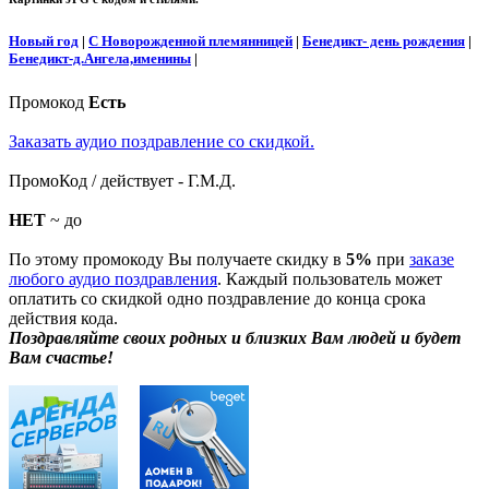
Новый год
|
С Новорожденной племянницей
|
Бенедикт- день рождения
|
Бенедикт-д.Ангела,именины
|
Промокод
Есть
Заказать аудио поздравление со скидкой.
ПромоКод / действует - Г.М.Д.
НЕТ
~ до
По этому промокоду Вы получаете скидку в
5%
при
заказе
любого аудио поздравления
. Каждый пользователь может
оплатить со скидкой одно поздравление до конца срока
действия кода.
Поздравляйте своих родных и близких Вам людей и будет
Вам счастье!