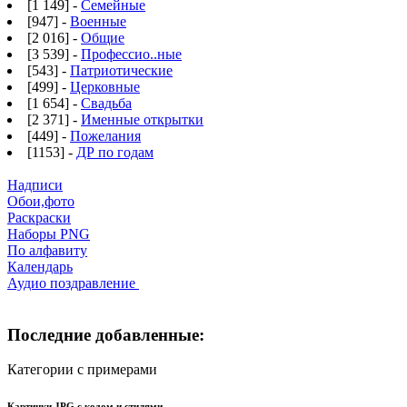
[1 149] -
Семейные
[947] -
Военные
[2 016] -
Общие
[3 539] -
Профессио..ные
[543] -
Патриотические
[499] -
Церковные
[1 654] -
Свадьба
[2 371] -
Именные открытки
[449] -
Пожелания
[1153] -
ДР по годам
Надписи
Обои,фото
Раскраски
Наборы PNG
По алфавиту
Календарь
Аудио поздравление
Последние добавленные:
Категории с примерами
Картинки JPG с кодом и стилями.