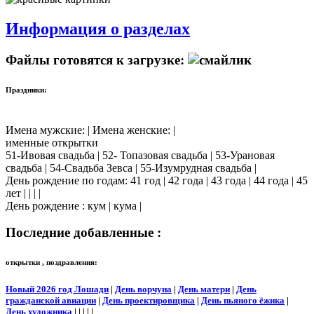
Информация о разделах
Файлы готовятся к загрузке:
Праздники:
Имена мужские: | Имена женские: |
именные открытки
51-Ивовая свадьба | 52- Топазовая свадьба | 53-Урановая
свадьба | 54-Свадьба Зевса | 55-Изумрудная свадьба |
День рождение по годам: 41 год | 42 года | 43 года | 44 года | 45
лет | | | |
День рождение : кум | кума |
Последние добавленные :
открытки , поздравления:
Новый 2026 год Лошади
|
День ворчуна
|
День матери
|
День
гражданской авиации
|
День проектировщика
|
День пьяного ёжика
|
День художника
| | | | |