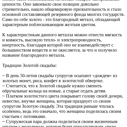
ценности. Оно завоевало свои позиции довольно
стремительно, нашло общемировую признательность и стало
основной составляющей резервного фонда многих государств.
Само по себе золото - это благородный металл, обладающий
характерным поблескивающим желтым цветом.
К характеристикам данного металла можно отнести мягкость
и ковкость, высокую тепло- и электропроводность,
инертность, благодаря которой оно не взаимодействует с
большинством веществ и не окисляется, за что и получило
название благородного металла.
Традиции Золотой свадьбы:
~ В день 50-летия свадьбы супругов осыпают «дождем» из
золотых монет, риса, конфет в золотистой обвертке.
~ Считается, что к Золотой свадьбе нужно сменить
обручальные кольца на новые, а старые отдать детям.
~ Платком золотистого цвета покрывает голову своей дочери,
невестке, внучке женщина, которая празднует со своим
супругом Золотую свадьбу. Эта традиция раньше чтилась
особенно, ведь это означало, что женщина поделилась своим
счастьем с потомками.
~ Супружеская пара должна поделиться своим жизненным
опытом с молодежью, которая будет присутствовать среди