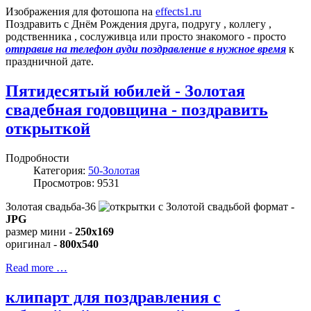
Изображения для фотошопа на
effects1.ru
Поздравить с Днём Рождения друга, подругу , коллегу ,
родственника , сослуживца или просто знакомого - просто
отправив на телефон ауди поздравление в нужное время
к
праздничной дате.
Пятидесятый юбилей - Золотая
свадебная годовщина - поздравить
открыткой
Подробности
Категория:
50-Золотая
Просмотров: 9531
Золотая свадьба-36
формат -
JPG
размер мини -
250x169
оригинал -
800x540
Read more …
клипарт для поздравления с