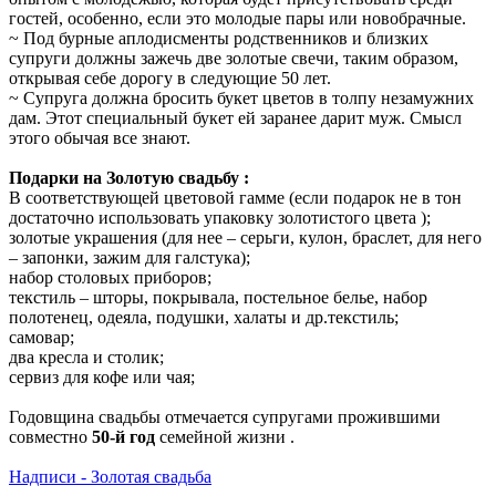
гостей, особенно, если это молодые пары или новобрачные.
~ Под бурные аплодисменты родственников и близких
супруги должны зажечь две золотые свечи, таким образом,
открывая себе дорогу в следующие 50 лет.
~ Супруга должна бросить букет цветов в толпу незамужних
дам. Этот специальный букет ей заранее дарит муж. Смысл
этого обычая все знают.
Подарки на Золотую свадьбу :
В соответствующей цветовой гамме (если подарок не в тон
достаточно использовать упаковку золотистого цвета );
золотые украшения (для нее – серьги, кулон, браслет, для него
– запонки, зажим для галстука);
набор столовых приборов;
текстиль – шторы, покрывала, постельное белье, набор
полотенец, одеяла, подушки, халаты и др.текстиль;
самовар;
два кресла и столик;
сервиз для кофе или чая;
Годовщина свадьбы отмечается супругами прожившими
совместно
50-й год
семейной жизни .
Надписи - Золотая свадьба