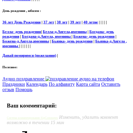
День рождения , юбилеи :
36 лет День Рождения
|
37 лет
|
38 лет
|
39 лет
|
40 летие
| | | | |
Белла- день рождения
|
Белла-д.Ангела,именины
|
Богдана- день
рождения
|
Богдана-д.Ангела, именины
|
Божена- день рождения
|
Божена-д.Ангела,именины
|
Бьянка- день рождения
|
Бьянка-д.Ангела ,
именины
| | | | | | |
Давай помиримся (пожелания)
|
Полезное:
Аудио поздравление
Праздники
Календарь
По алфавиту
Карта сайта
Оставить
отзыв
Помощь
Ваш комментарий:
Изменить, удалить коммент
Система комментирования SigComments
возможно в течении 15 мин