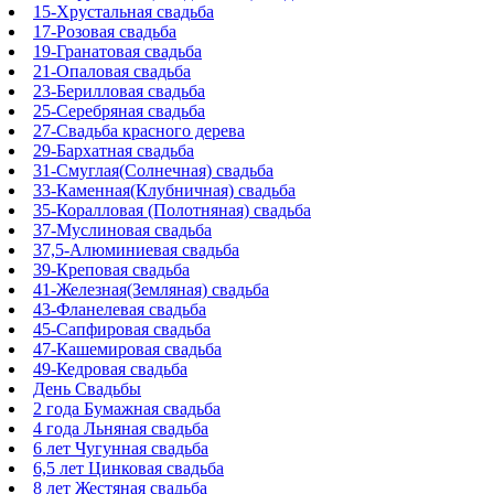
15-Хрустальная свадьба
17-Розовая свадьба
19-Гранатовая свадьба
21-Опаловая свадьба
23-Берилловая свадьба
25-Серебряная свадьба
27-Свадьба красного дерева
29-Бархатная свадьба
31-Смуглая(Солнечная) свадьба
33-Каменная(Клубничная) свадьба
35-Коралловая (Полотняная) свадьба
37-Муслиновая свадьба
37,5-Алюминиевая свадьба
39-Креповая свадьба
41-Железная(Земляная) свадьба
43-Фланелевая свадьба
45-Сапфировая свадьба
47-Кашемировая свадьба
49-Кедровая свадьба
День Свадьбы
2 года Бумажная свадьба
4 года Льняная свадьба
6 лет Чугунная свадьба
6,5 лет Цинковая свадьба
8 лет Жестяная свадьба