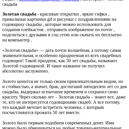
свадьба
Золотая свадьба
- красивые открытки , яркие гифки ,
прикольные картинки gif и рисунки с поздравлениями на
годовщину свадьбы , которые можно использовать для
создания плейкастов , отправить изображение по почте ,
поделиться с друзьями в соц сетях или скачать их бесплатно
на компьютер .
«Золотая свадьба» — дата почти волшебная, а потому самая
знаменательная, и особенно праздничная из всех свадебных
годовщин! Такой праздник, как 50 лет свадьбы, называют
Золотой годовщиной. И такое название он получил
абсолютно заслуженно.
Золото ценится не только своим привлекательным видом, но
и стойкостью, а значит, брак, достигший пятидесяти лет со дня
свадьбы, выдержал испытание временем и сохранил свою
красоту. Через сколько лет – Золотая свадьба – знают все, даже
те, кто не интересуется годовщинами свадеб. А все потому,
что каждый мечтает встретить человека, с которым
посчастливится прожить 50 лет вместе.
Золото было первым подобием современных денег. Ими
можно было обмениваться на любые товарно-материальные