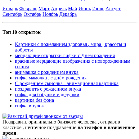
Январь
Февраль
Март
Апрель
Май
Июнь
Июль
Август
Сентябрь
Октябрь
Ноябрь
Декабрь
Топ 10 открыток
Картинки с пожеланием здоровья , мира , красоты и
доброты
мерцающие открытки-гифки с Днем рождения
красивые мерцающие изображения с новорожденным
сыном
анимашка с рождением внука
гифка мамочка , с днём рождения
С рождением сыночка - анимационная картинка
поздравить с рождением внука
гифка для бабушки и дедушки
картинка без фона
гифка внучок
Поздравить оригинально близкого человека , отправив
классное , шуточное поздравление
на телефон в назначенное
время
.