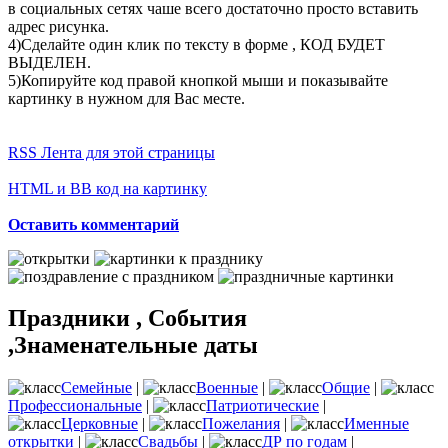
в социальных сетях чаше всего достаточно просто вставить
адрес рисунка.
4)Сделайте один клик по тексту в форме , КОД БУДЕТ
ВЫДЕЛЕН.
5)Копируйте код правой кнопкой мыши и показывайте
картинку в нужном для Вас месте.
RSS Лента для этой страницы
HTML и BB код на картинку
Оставить комментарий
Праздники , События
,Знаменательные даты
Семейные
|
Военные
|
Общие
|
Профессиональные
|
Патриотические
|
Церковные
|
Пожелания
|
Именные
открытки
|
Свадьбы
|
ДР по годам
|