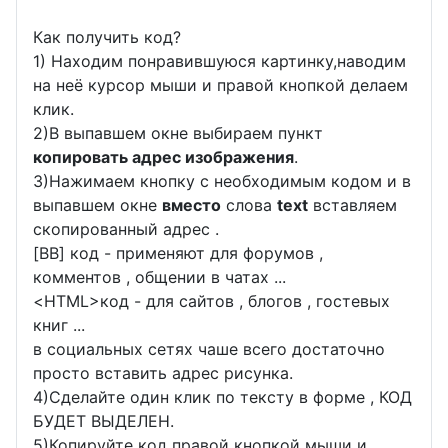
Как получить код?
1) Находим понравившуюся картинку,наводим
на неё курсор мыши и правой кнопкой делаем
клик.
2)В выпавшем окне выбираем пункт
копировать адрес изображения
.
3)Нажимаем кнопку с необходимым кодом и в
выпавшем окне
вместо
слова
text
вставляем
скопированный адрес .
[BB] код - применяют для форумов ,
комментов , общении в чатах ...
<
HTML
>код - для сайтов , блогов , гостевых
книг ...
в социальных сетях чаше всего достаточно
просто вставить адрес рисунка.
4)Сделайте один клик по тексту в форме , КОД
БУДЕТ ВЫДЕЛЕН.
5)Копируйте код правой кнопкой мыши и