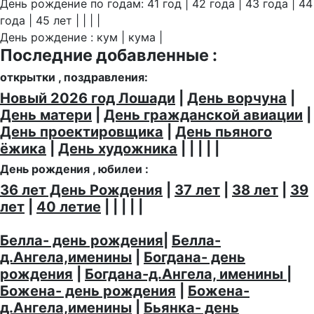
День рождение по годам: 41 год | 42 года | 43 года | 44
года | 45 лет | | | |
День рождение : кум | кума |
Последние добавленные :
открытки , поздравления:
Новый 2026 год Лошади
|
День ворчуна
|
День матери
|
День гражданской авиации
|
День проектировщика
|
День пьяного
ёжика
|
День художника
| | | | |
День рождения , юбилеи :
36 лет День Рождения
|
37 лет
|
38 лет
|
39
лет
|
40 летие
| | | | |
Белла- день рождения
|
Белла-
д.Ангела,именины
|
Богдана- день
рождения
|
Богдана-д.Ангела, именины
|
Божена- день рождения
|
Божена-
д.Ангела,именины
|
Бьянка- день