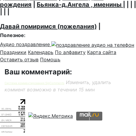
рождения
|
Бьянка-д.Ангела , именины
| | | |
| | |
Давай помиримся (пожелания)
|
Полезное:
Аудио поздравление
Праздники
Календарь
По алфавиту
Карта сайта
Оставить отзыв
Помощь
Ваш комментарий:
Изменить, удалить
Система комментирования SigComments
коммент возможно в течении 15 мин