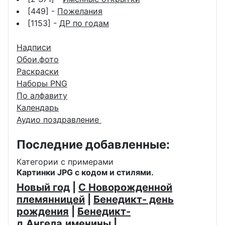
[449] -
Пожелания
[1153] -
ДР по годам
Надписи
Обои,фото
Раскраски
Наборы PNG
По алфавиту
Календарь
Аудио поздравление
Последние добавленные:
Категории с примерами
Картинки JPG с кодом и стилями.
Новый год
|
С Новорожденной
племянницей
|
Бенедикт- день
рождения
|
Бенедикт-
д.Ангела,именины
|