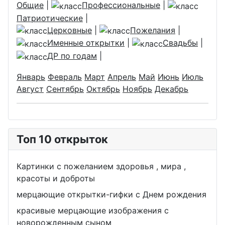
Общие
|
Профессиональные
|
Патриотические
|
Церковные
|
Пожелания
|
Именные открытки
|
Свадьбы
|
ДР по годам
|
Январь
Февраль
Март
Апрель
Май
Июнь
Июль
Август
Сентябрь
Октябрь
Ноябрь
Декабрь
Топ 10 открыток
Картинки с пожеланием здоровья , мира ,
красоты и доброты
мерцающие открытки-гифки с Днем рождения
красивые мерцающие изображения с
новорожденным сыном