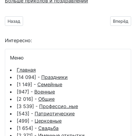
Больше приколов и поздравлений
Предыдущий материал: красивая анимационная открытка д
Следующий
Назад
Вперёд
Интересно:
Меню
Главная
[14 094] -
Праздники
[1 149] -
Семейные
[947] -
Военные
[2 016] -
Общие
[3 539] -
Профессио..ные
[543] -
Патриотические
[499] -
Церковные
[1 654] -
Свадьба
[2 371] -
Именные открытки