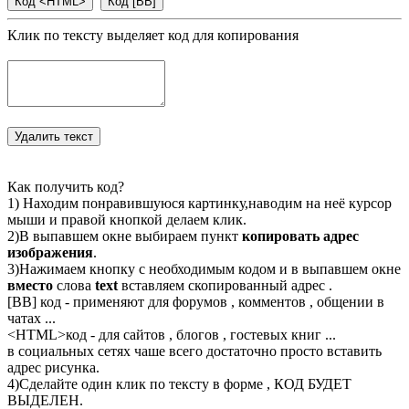
Клик по тексту выделяет код для копирования
Как получить код?
1) Находим понравившуюся картинку,наводим на неё курсор
мыши и правой кнопкой делаем клик.
2)В выпавшем окне выбираем пункт
копировать адрес
изображения
.
3)Нажимаем кнопку с необходимым кодом и в выпавшем окне
вместо
слова
text
вставляем скопированный адрес .
[BB] код - применяют для форумов , комментов , общении в
чатах ...
<
HTML
>код - для сайтов , блогов , гостевых книг ...
в социальных сетях чаше всего достаточно просто вставить
адрес рисунка.
4)Сделайте один клик по тексту в форме , КОД БУДЕТ
ВЫДЕЛЕН.