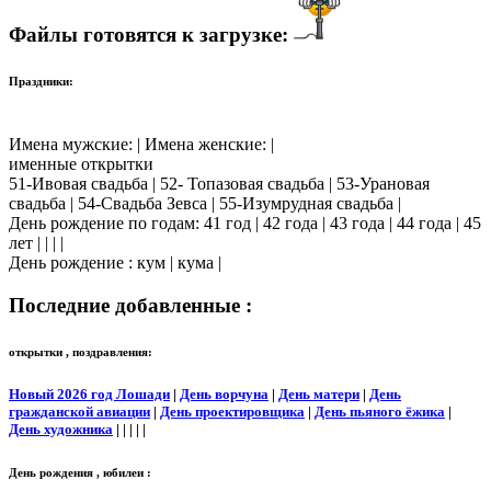
Файлы готовятся к загрузке:
Праздники:
Имена мужские: | Имена женские: |
именные открытки
51-Ивовая свадьба | 52- Топазовая свадьба | 53-Урановая
свадьба | 54-Свадьба Зевса | 55-Изумрудная свадьба |
День рождение по годам: 41 год | 42 года | 43 года | 44 года | 45
лет | | | |
День рождение : кум | кума |
Последние добавленные :
открытки , поздравления:
Новый 2026 год Лошади
|
День ворчуна
|
День матери
|
День
гражданской авиации
|
День проектировщика
|
День пьяного ёжика
|
День художника
| | | | |
День рождения , юбилеи :