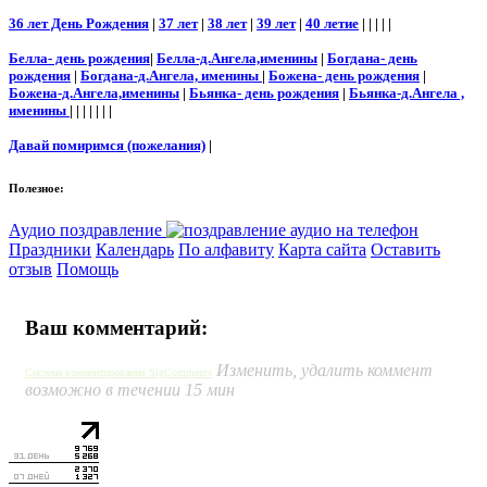
36 лет День Рождения
|
37 лет
|
38 лет
|
39 лет
|
40 летие
| | | | |
Белла- день рождения
|
Белла-д.Ангела,именины
|
Богдана- день
рождения
|
Богдана-д.Ангела, именины
|
Божена- день рождения
|
Божена-д.Ангела,именины
|
Бьянка- день рождения
|
Бьянка-д.Ангела ,
именины
| | | | | | |
Давай помиримся (пожелания)
|
Полезное:
Аудио поздравление
Праздники
Календарь
По алфавиту
Карта сайта
Оставить
отзыв
Помощь
Ваш комментарий:
Изменить, удалить коммент
Система комментирования SigComments
возможно в течении 15 мин