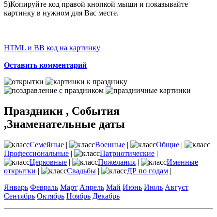
5)Копируйте код правой кнопкой мыши и показывайте
картинку в нужном для Вас месте.
HTML и BB код на картинку
Оставить комментарий
Праздники , События
,Знаменательные даты
Семейные
|
Военные
|
Общие
|
Профессиональные
|
Патриотические
|
Церковные
|
Пожелания
|
Именные
открытки
|
Свадьбы
|
ДР по годам
|
Январь
Февраль
Март
Апрель
Май
Июнь
Июль
Август
Сентябрь
Октябрь
Ноябрь
Декабрь