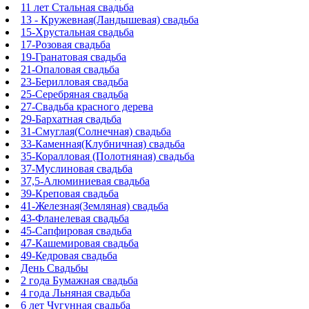
11 лет Стальная свадьба
13 - Кружевная(Ландышевая) свадьба
15-Хрустальная свадьба
17-Розовая свадьба
19-Гранатовая свадьба
21-Опаловая свадьба
23-Берилловая свадьба
25-Серебряная свадьба
27-Свадьба красного дерева
29-Бархатная свадьба
31-Смуглая(Солнечная) свадьба
33-Каменная(Клубничная) свадьба
35-Коралловая (Полотняная) свадьба
37-Муслиновая свадьба
37,5-Алюминиевая свадьба
39-Креповая свадьба
41-Железная(Земляная) свадьба
43-Фланелевая свадьба
45-Сапфировая свадьба
47-Кашемировая свадьба
49-Кедровая свадьба
День Свадьбы
2 года Бумажная свадьба
4 года Льняная свадьба
6 лет Чугунная свадьба