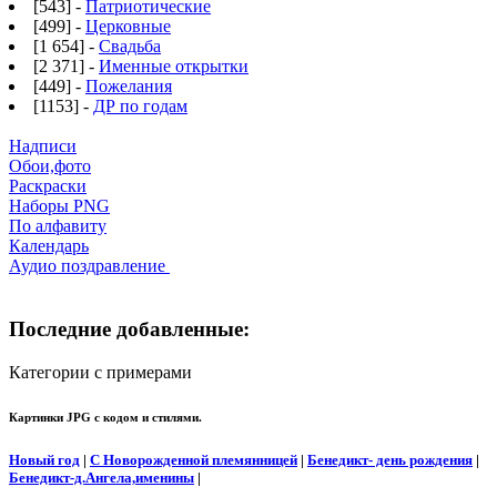
[543] -
Патриотические
[499] -
Церковные
[1 654] -
Свадьба
[2 371] -
Именные открытки
[449] -
Пожелания
[1153] -
ДР по годам
Надписи
Обои,фото
Раскраски
Наборы PNG
По алфавиту
Календарь
Аудио поздравление
Последние добавленные:
Категории с примерами
Картинки JPG с кодом и стилями.
Новый год
|
С Новорожденной племянницей
|
Бенедикт- день рождения
|
Бенедикт-д.Ангела,именины
|