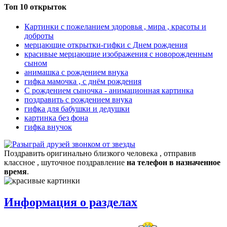
Топ 10 открыток
Картинки с пожеланием здоровья , мира , красоты и
доброты
мерцающие открытки-гифки с Днем рождения
красивые мерцающие изображения с новорожденным
сыном
анимашка с рождением внука
гифка мамочка , с днём рождения
С рождением сыночка - анимационная картинка
поздравить с рождением внука
гифка для бабушки и дедушки
картинка без фона
гифка внучок
Поздравить оригинально близкого человека , отправив
классное , шуточное поздравление
на телефон в назначенное
время
.
Информация о разделах