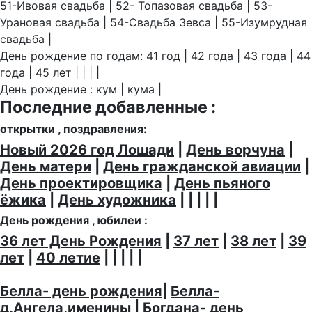
51-Ивовая свадьба | 52- Топазовая свадьба | 53-
Урановая свадьба | 54-Свадьба Зевса | 55-Изумрудная
свадьба |
День рождение по годам: 41 год | 42 года | 43 года | 44
года | 45 лет | | | |
День рождение : кум | кума |
Последние добавленные :
открытки , поздравления:
Новый 2026 год Лошади
|
День ворчуна
|
День матери
|
День гражданской авиации
|
День проектировщика
|
День пьяного
ёжика
|
День художника
| | | | |
День рождения , юбилеи :
36 лет День Рождения
|
37 лет
|
38 лет
|
39
лет
|
40 летие
| | | | |
Белла- день рождения
|
Белла-
д.Ангела,именины
|
Богдана- день