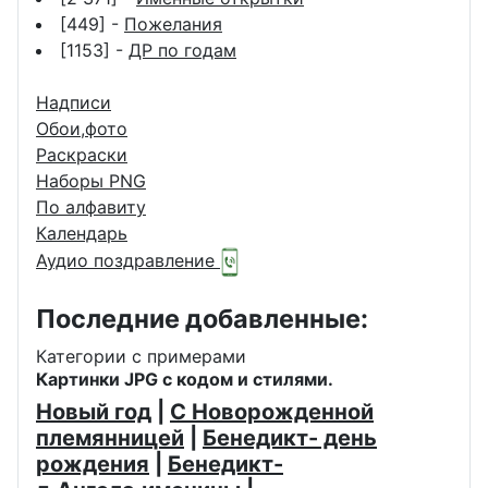
[449] -
Пожелания
[1153] -
ДР по годам
Надписи
Обои,фото
Раскраски
Наборы PNG
По алфавиту
Календарь
Аудио поздравление
Последние добавленные:
Категории с примерами
Картинки JPG с кодом и стилями.
Новый год
|
С Новорожденной
племянницей
|
Бенедикт- день
рождения
|
Бенедикт-