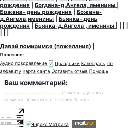
рождения
|
Богдана-д.Ангела, именины
|
Божена- день рождения
|
Божена-
д.Ангела,именины
|
Бьянка- день
рождения
|
Бьянка-д.Ангела , именины
| | | |
| | |
Давай помиримся (пожелания)
|
Полезное:
Аудио поздравление
Праздники
Календарь
По
алфавиту
Карта сайта
Оставить отзыв
Помощь
Ваш комментарий:
Изменить, удалить
Система комментирования SigComments
коммент возможно в течении 15 мин