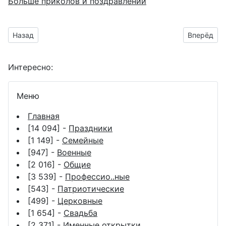
Больше приколов и поздравлений
Предыдущий материал: анимированные изображения на Золо
Следующий
Назад
Вперёд
Интересно:
Меню
Главная
[14 094] -
Праздники
[1 149] -
Семейные
[947] -
Военные
[2 016] -
Общие
[3 539] -
Профессио..ные
[543] -
Патриотические
[499] -
Церковные
[1 654] -
Свадьба
[2 371] -
Именные открытки