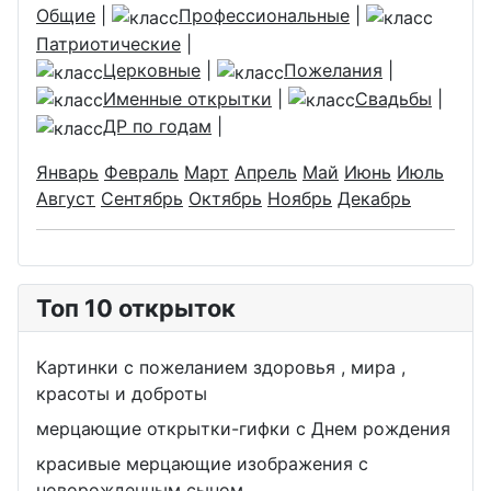
Общие
|
Профессиональные
|
Патриотические
|
Церковные
|
Пожелания
|
Именные открытки
|
Свадьбы
|
ДР по годам
|
Январь
Февраль
Март
Апрель
Май
Июнь
Июль
Август
Сентябрь
Октябрь
Ноябрь
Декабрь
Топ 10 открыток
Картинки с пожеланием здоровья , мира ,
красоты и доброты
мерцающие открытки-гифки с Днем рождения
красивые мерцающие изображения с
новорожденным сыном