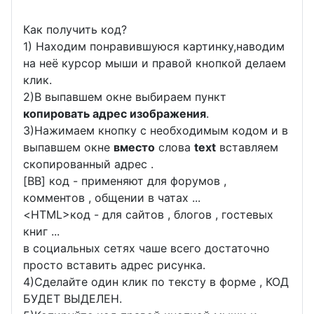
Как получить код?
1) Находим понравившуюся картинку,наводим
на неё курсор мыши и правой кнопкой делаем
клик.
2)В выпавшем окне выбираем пункт
копировать адрес изображения
.
3)Нажимаем кнопку с необходимым кодом и в
выпавшем окне
вместо
слова
text
вставляем
скопированный адрес .
[BB] код - применяют для форумов ,
комментов , общении в чатах ...
<
HTML
>код - для сайтов , блогов , гостевых
книг ...
в социальных сетях чаше всего достаточно
просто вставить адрес рисунка.
4)Сделайте один клик по тексту в форме , КОД
БУДЕТ ВЫДЕЛЕН.