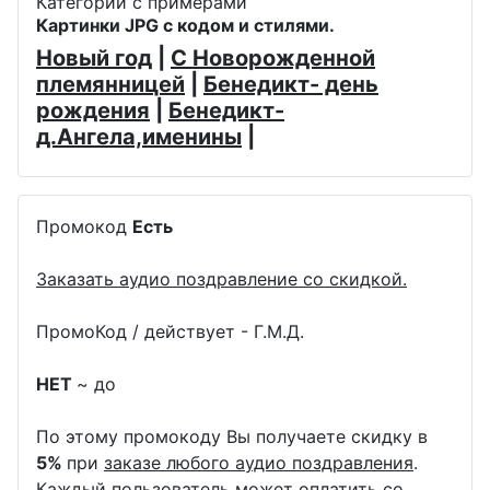
Категории с примерами
Картинки JPG с кодом и стилями.
Новый год
|
С Новорожденной
племянницей
|
Бенедикт- день
рождения
|
Бенедикт-
д.Ангела,именины
|
Промокод
Есть
Заказать аудио поздравление со скидкой.
ПромоКод / действует - Г.М.Д.
НЕТ
~ до
По этому промокоду Вы получаете скидку в
5%
при
заказе любого аудио поздравления
.
Каждый пользователь может оплатить со