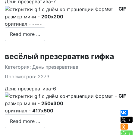
День презерватива-7
формат -
GIF
размер мини -
200x200
оригинал -
----
Read more …
весёлый презерватив гифка
Подробности
Категория:
День презерватива
Просмотров: 2273
День презерватива-6
формат -
GIF
размер мини -
250x300
оригинал -
417x500
1
Read more …
3