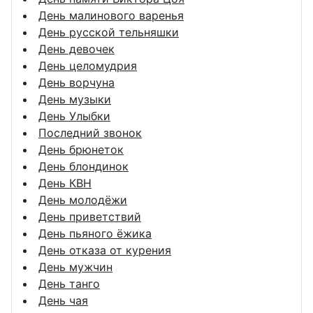
День малинового варенья
День русской тельняшки
День девочек
День целомудрия
День ворчуна
День музыки
День Улыбки
Последний звонок
День брюнеток
День блондинок
День КВН
День молодёжи
День приветствий
День пьяного ёжика
День отказа от курения
День мужчин
День танго
День чая