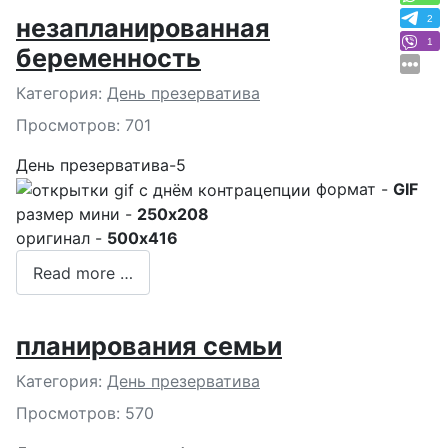
2
незапланированная
1
беременность
Подробности
Категория:
День презерватива
Просмотров: 701
День презерватива-5
формат -
GIF
размер мини -
250x208
оригинал -
500x416
Read more …
планирования семьи
Подробности
Категория:
День презерватива
Просмотров: 570