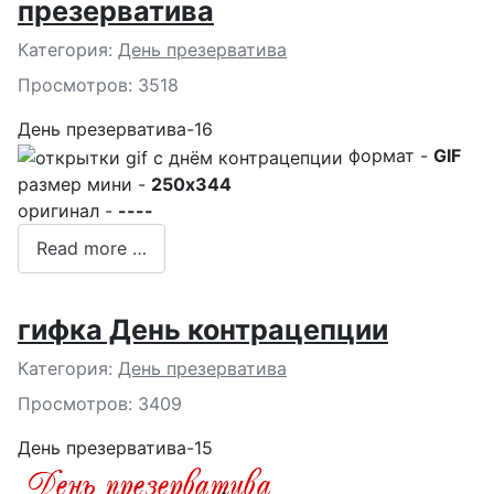
презерватива
Подробности
Категория:
День презерватива
Просмотров: 3518
День презерватива-16
формат -
GIF
размер мини -
250x344
оригинал -
----
Read more …
гифка День контрацепции
Подробности
Категория:
День презерватива
Просмотров: 3409
День презерватива-15