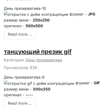
День презерватива-10
формат -
JPG
размер мини -
250x250
оригинал -
500x500
Read more …
танцующий презик gif
Подробности
Категория:
День презерватива
Просмотров: 839
День презерватива-9
формат -
GIF
размер мини -
300x350
оригинал -
----
Read more …