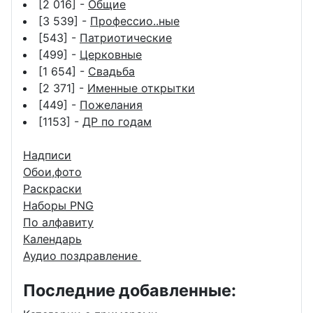
[2 016] -
Общие
[3 539] -
Профессио..ные
[543] -
Патриотические
[499] -
Церковные
[1 654] -
Свадьба
[2 371] -
Именные открытки
[449] -
Пожелания
[1153] -
ДР по годам
Надписи
Обои,фото
Раскраски
Наборы PNG
По алфавиту
Календарь
Аудио поздравление
Последние добавленные: