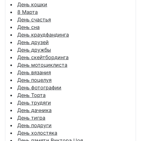
День кошки
8 Марта
День счастья
День сна
День краудфандинга
День друзей
День дружбы
День скейтбординга
День мотоциклиста
День вязания
День поцелуя
День фотографии
День Торта
День трудяги
День дачника
День тигра
День подруги
День холостяка
День памяти Виктора Цоя