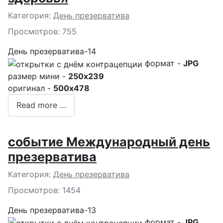
Подробности
Категория:
День презерватива
Просмотров: 755
День презерватива-14
формат -
JPG
размер мини -
250x239
оригинал -
500x478
Read more …
событие Международный день
презерватива
Подробности
Категория:
День презерватива
Просмотров: 1454
День презерватива-13
формат -
JPG