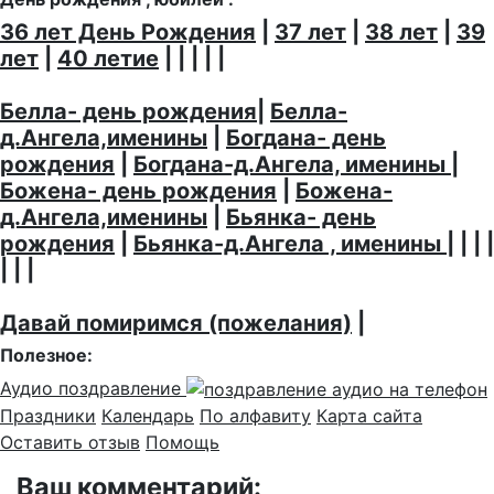
36 лет День Рождения
|
37 лет
|
38 лет
|
39
лет
|
40 летие
| | | | |
Белла- день рождения
|
Белла-
д.Ангела,именины
|
Богдана- день
рождения
|
Богдана-д.Ангела, именины
|
Божена- день рождения
|
Божена-
д.Ангела,именины
|
Бьянка- день
рождения
|
Бьянка-д.Ангела , именины
| | | |
| | |
Давай помиримся (пожелания)
|
Полезное:
Аудио поздравление
Праздники
Календарь
По алфавиту
Карта сайта
Оставить отзыв
Помощь
Ваш комментарий: