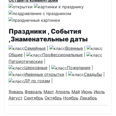
Оставить комментарий
Праздники , События
,Знаменательные даты
Семейные
|
Военные
|
Общие
|
Профессиональные
|
Патриотические
|
Церковные
|
Пожелания
|
Именные открытки
|
Свадьбы
|
ДР по годам
|
Январь
Февраль
Март
Апрель
Май
Июнь
Июль
Август
Сентябрь
Октябрь
Ноябрь
Декабрь