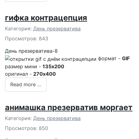
гифка контрацепция
Подробности
Категория:
День презерватива
Просмотров: 843
День презерватива-8
формат -
GIF
размер мини -
135x200
оригинал -
270x400
Read more …
анимашка презерватив моргает
Подробности
Категория:
День презерватива
Просмотров: 850