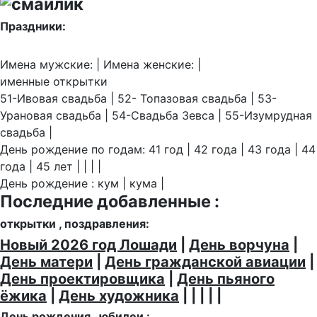
Праздники:
Имена мужские: | Имена женские: |
именные открытки
51-Ивовая свадьба | 52- Топазовая свадьба | 53-
Урановая свадьба | 54-Свадьба Зевса | 55-Изумрудная
свадьба |
День рождение по годам: 41 год | 42 года | 43 года | 44
года | 45 лет | | | |
День рождение : кум | кума |
Последние добавленные :
открытки , поздравления:
Новый 2026 год Лошади
|
День ворчуна
|
День матери
|
День гражданской авиации
|
День проектировщика
|
День пьяного
ёжика
|
День художника
| | | | |
День рождения , юбилеи :