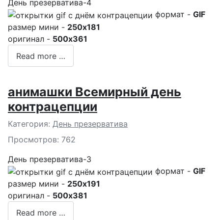
День презерватива-4
формат -
GIF
размер мини -
250x181
оригинал -
500x361
Read more …
анимашки Всемирный день
контрацепции
Подробности
Категория:
День презерватива
Просмотров: 762
День презерватива-3
формат -
GIF
размер мини -
250x191
оригинал -
500x381
Read more …