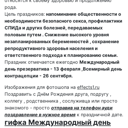
относятся к своему здоровью и продолжению
рода.
Цель праздников:
напоминание общественности о
необходимости безопасного секса, профилактики
СПИДа и других болезней, передаваемых
половым путем . Снижение высокого уровня
незапланированных беременностей , сохранение
репродуктивного здоровья населения и
ответственного подхода к планированию семьи.
Праздник отмечается ежегодно
Международный
день презерватива - 13 февраля ,Всемирный день
контрацепции - 26 сентября.
Изображения для фотошопа на
effects1.ru
Поздравить с Днём Рождения друга, подругу ,
коллегу , родственника , сослуживца или просто
знакомого - просто
отправив на телефон ауди
поздравление в нужное время
к праздничной дате.
гифка Международный день