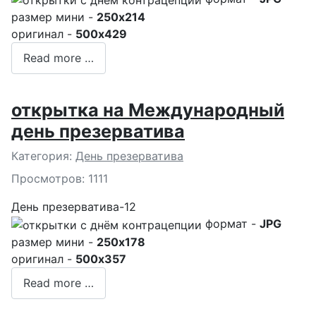
размер мини -
250x214
оригинал -
500x429
Read more …
открытка на Международный
день презерватива
Подробности
Категория:
День презерватива
Просмотров: 1111
День презерватива-12
формат -
JPG
размер мини -
250x178
оригинал -
500x357
Read more …