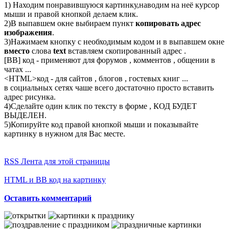
1) Находим понравившуюся картинку,наводим на неё курсор
мыши и правой кнопкой делаем клик.
2)В выпавшем окне выбираем пункт
копировать адрес
изображения
.
3)Нажимаем кнопку с необходимым кодом и в выпавшем окне
вместо
слова
text
вставляем скопированный адрес .
[BB] код - применяют для форумов , комментов , общении в
чатах ...
<
HTML
>код - для сайтов , блогов , гостевых книг ...
в социальных сетях чаше всего достаточно просто вставить
адрес рисунка.
4)Сделайте один клик по тексту в форме , КОД БУДЕТ
ВЫДЕЛЕН.
5)Копируйте код правой кнопкой мыши и показывайте
картинку в нужном для Вас месте.
RSS Лента для этой страницы
HTML и BB код на картинку
Оставить комментарий