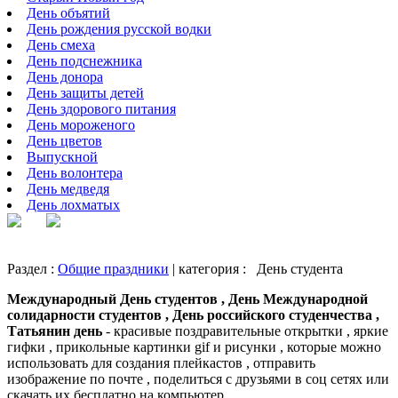
День объятий
День рождения русской водки
День смеха
День подснежника
День донора
День защиты детей
День здорового питания
День мороженого
День цветов
Выпускной
День волонтера
День медведя
День лохматых
Раздел :
Общие праздники
| категория :
День студента
Международный День студентов , День Международной
солидарности студентов , День российского студенчества ,
Татьянин день
- красивые поздравительные открытки , яркие
гифки , прикольные картинки gif и рисунки , которые можно
использовать для создания плейкастов , отправить
изображение по почте , поделиться с друзьями в соц сетях или
скачать их бесплатно на компьютер .