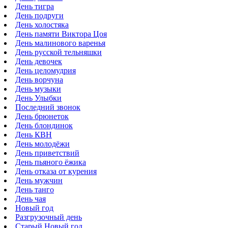
День тигра
День подруги
День холостяка
День памяти Виктора Цоя
День малинового варенья
День русской тельняшки
День девочек
День целомудрия
День ворчуна
День музыки
День Улыбки
Последний звонок
День брюнеток
День блондинок
День КВН
День молодёжи
День приветствий
День пьяного ёжика
День отказа от курения
День мужчин
День танго
День чая
Новый год
Разгрузочный день
Старый Новый год