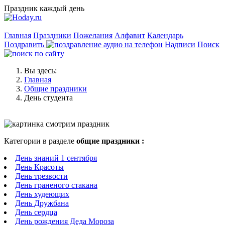
Праздник каждый день
Главная
Праздники
Пожелания
Алфавит
Календарь
Поздравить
Надписи
Поиск
Вы здесь:
Главная
Общие праздники
День студента
Категории в разделе
общие праздники :
День знаний 1 сентября
День Красоты
День трезвости
День граненого стакана
День худеющих
День Дружбана
День сердца
День рождения Деда Мороза