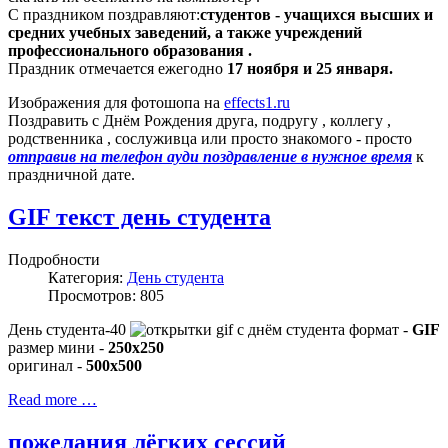
С праздником поздравляют:
студентов - учащихся высших и
средних учебных заведений, а также учреждений
профессионального образования .
Праздник отмечается ежегодно
17 ноября и 25 января.
Изображения для фотошопа на
effects1.ru
Поздравить с Днём Рождения друга, подругу , коллегу ,
родственника , сослуживца или просто знакомого - просто
отправив на телефон ауди поздравление в нужное время
к
праздничной дате.
GIF текст день студента
Подробности
Категория:
День студента
Просмотров: 805
День студента-40
формат -
GIF
размер мини -
250x250
оригинал -
500x500
Read more …
пожелания лёгких сессий