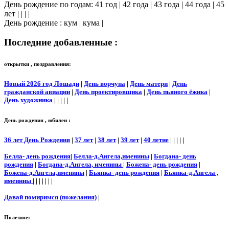
День рождение по годам: 41 год | 42 года | 43 года | 44 года | 45
лет | | | |
День рождение : кум | кума |
Последние добавленные :
открытки , поздравления:
Новый 2026 год Лошади
|
День ворчуна
|
День матери
|
День
гражданской авиации
|
День проектировщика
|
День пьяного ёжика
|
День художника
| | | | |
День рождения , юбилеи :
36 лет День Рождения
|
37 лет
|
38 лет
|
39 лет
|
40 летие
| | | | |
Белла- день рождения
|
Белла-д.Ангела,именины
|
Богдана- день
рождения
|
Богдана-д.Ангела, именины
|
Божена- день рождения
|
Божена-д.Ангела,именины
|
Бьянка- день рождения
|
Бьянка-д.Ангела ,
именины
| | | | | | |
Давай помиримся (пожелания)
|
Полезное: