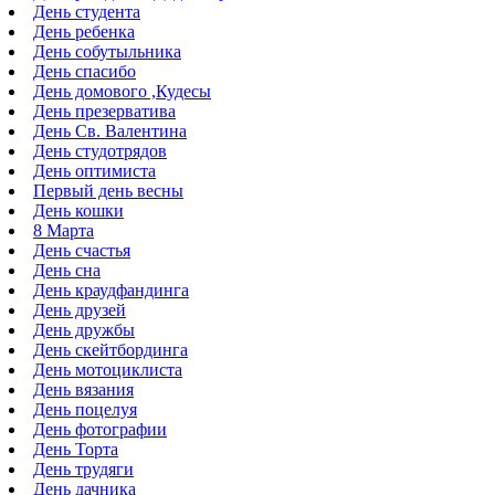
День студента
День ребенка
День собутыльника
День спасибо
День домового ,Кудесы
День презерватива
День Св. Валентина
День студотрядов
День оптимиста
Первый день весны
День кошки
8 Марта
День счастья
День сна
День краудфандинга
День друзей
День дружбы
День скейтбординга
День мотоциклиста
День вязания
День поцелуя
День фотографии
День Торта
День трудяги
День дачника