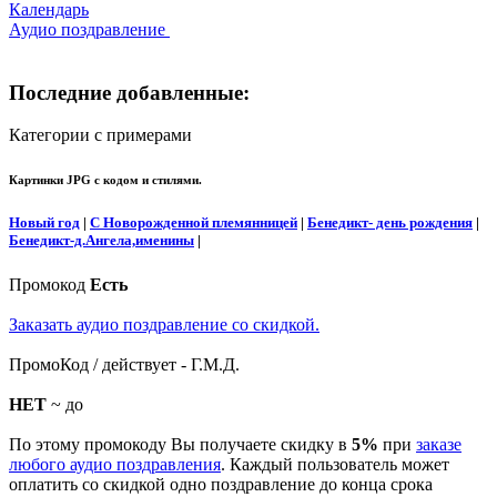
Календарь
Аудио поздравление
Последние добавленные:
Категории с примерами
Картинки JPG с кодом и стилями.
Новый год
|
С Новорожденной племянницей
|
Бенедикт- день рождения
|
Бенедикт-д.Ангела,именины
|
Промокод
Есть
Заказать аудио поздравление со скидкой.
ПромоКод / действует - Г.М.Д.
НЕТ
~ до
По этому промокоду Вы получаете скидку в
5%
при
заказе
любого аудио поздравления
. Каждый пользователь может
оплатить со скидкой одно поздравление до конца срока