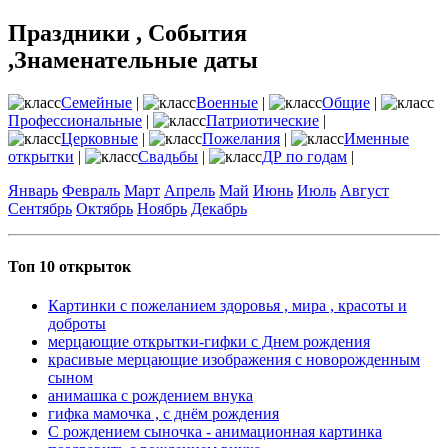
Праздники , События
,Знаменательные даты
Семейные
|
Военные
|
Общие
|
Профессиональные
|
Патриотические
|
Церковные
|
Пожелания
|
Именные
открытки
|
Свадьбы
|
ДР по годам
|
Январь
Февраль
Март
Апрель
Май
Июнь
Июль
Август
Сентябрь
Октябрь
Ноябрь
Декабрь
Топ 10 открыток
Картинки с пожеланием здоровья , мира , красоты и
доброты
мерцающие открытки-гифки с Днем рождения
красивые мерцающие изображения с новорожденным
сыном
анимашка с рождением внука
гифка мамочка , с днём рождения
С рождением сыночка - анимационная картинка