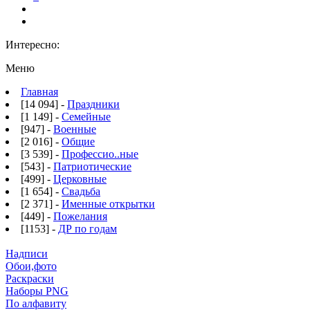
Интересно:
Меню
Главная
[14 094] -
Праздники
[1 149] -
Семейные
[947] -
Военные
[2 016] -
Общие
[3 539] -
Профессио..ные
[543] -
Патриотические
[499] -
Церковные
[1 654] -
Свадьба
[2 371] -
Именные открытки
[449] -
Пожелания
[1153] -
ДР по годам
Надписи
Обои,фото
Раскраски
Наборы PNG
По алфавиту