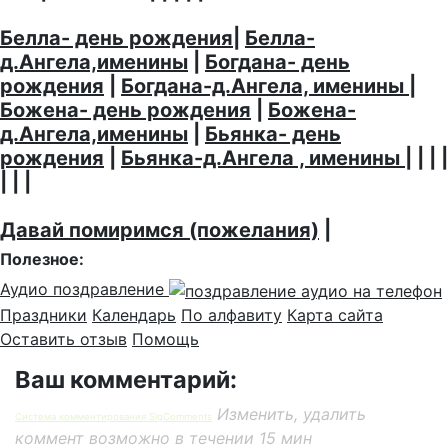
Белла- день рождения
|
Белла-
д.Ангела,именины
|
Богдана- день
рождения
|
Богдана-д.Ангела, именины
|
Божена- день рождения
|
Божена-
д.Ангела,именины
|
Бьянка- день
рождения
|
Бьянка-д.Ангела , именины
| | | |
| | |
Давай помиримся (пожелания)
|
Полезное:
Аудио поздравление
Праздники
Календарь
По алфавиту
Карта сайта
Оставить отзыв
Помощь
Ваш комментарий:
Изменить, удалить
Система комментирования SigComments
коммент возможно в течении 15 мин