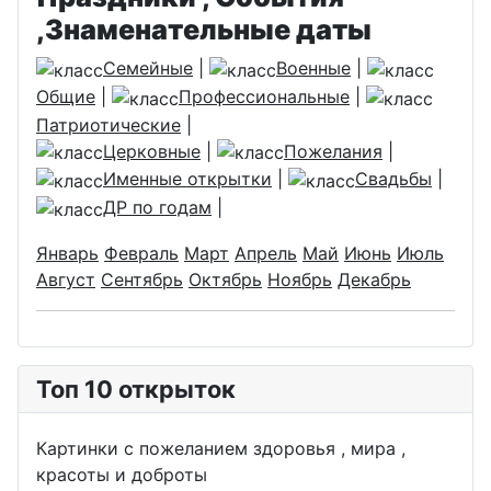
,Знаменательные даты
Семейные
|
Военные
|
Общие
|
Профессиональные
|
Патриотические
|
Церковные
|
Пожелания
|
Именные открытки
|
Свадьбы
|
ДР по годам
|
Январь
Февраль
Март
Апрель
Май
Июнь
Июль
Август
Сентябрь
Октябрь
Ноябрь
Декабрь
Топ 10 открыток
Картинки с пожеланием здоровья , мира ,
красоты и доброты