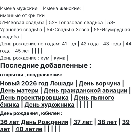
Имена мужские: | Имена женские: |
именные открытки
51-Ивовая свадьба | 52- Топазовая свадьба | 53-
Урановая свадьба | 54-Свадьба Зевса | 55-Изумрудная
свадьба |
День рождение по годам: 41 год | 42 года | 43 года | 44
года | 45 лет | | | |
День рождение : кум | кума |
Последние добавленные :
открытки , поздравления:
Новый 2026 год Лошади
|
День ворчуна
|
День матери
|
День гражданской авиации
|
День проектировщика
|
День пьяного
ёжика
|
День художника
| | | | |
День рождения , юбилеи :
36 лет День Рождения
|
37 лет
|
38 лет
|
39
лет
|
40 летие
| | | | |