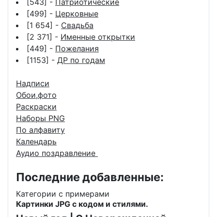
[543] -
Патриотические
[499] -
Церковные
[1 654] -
Свадьба
[2 371] -
Именные открытки
[449] -
Пожелания
[1153] -
ДР по годам
Надписи
Обои,фото
Раскраски
Наборы PNG
По алфавиту
Календарь
Аудио поздравление
Последние добавленные:
Категории с примерами
Картинки JPG с кодом и стилями.