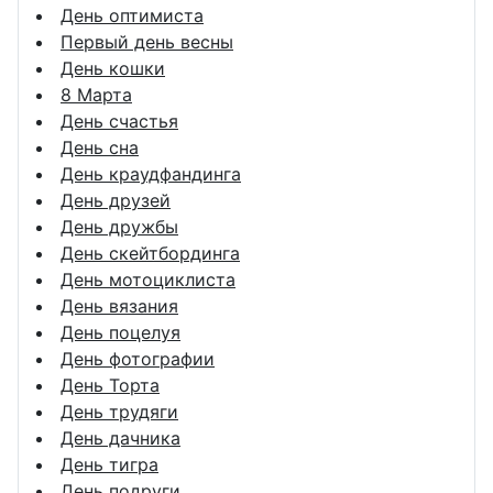
День оптимиста
Первый день весны
День кошки
8 Марта
День счастья
День сна
День краудфандинга
День друзей
День дружбы
День скейтбординга
День мотоциклиста
День вязания
День поцелуя
День фотографии
День Торта
День трудяги
День дачника
День тигра
День подруги