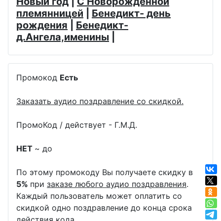
Новый год
|
С Новорожденной
племянницей
|
Бенедикт- день
рождения
|
Бенедикт-
д.Ангела,именины
|
Промокод
Есть
Заказать аудио поздравление со скидкой.
ПромоКод / действует - Г.М.Д.
НЕТ
~ до
По этому промокоду Вы получаете скидку в
5%
при
заказе любого аудио поздравления
.
Каждый пользователь может оплатить со
скидкой одно поздравление до конца срока
действия кода.