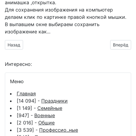
анимашка ,открытка.
Для сохранения изображения на компьютер
делаем клик по картинке правой кнопкой мышки.
В выпавшем окне выбираем
сохранить
изображение как...
Предыдущий материал: праздник репродуктивного здоровь
Следующий
Назад
Вперёд
Интересно:
Меню
Главная
[14 094] -
Праздники
[1 149] -
Семейные
[947] -
Военные
[2 016] -
Общие
[3 539] -
Профессио..ные