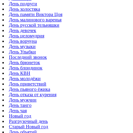
День подруги
День холостяка
День памяти Виктора Цоя
День малинового варенья
День русской тельняшки
День девочек
День целомудрия
День ворчуна
День музыки
День Улыбки
Последний звонок
День брюнеток
День блондинок
День КВН
День молодёжи
День приветствий
День пьяного ёжика
День отказа от курения
День мужчин
День танго
День чая
Новый год
Разгрузочный день
Старый Новый год
День объятий