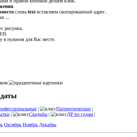
ыши и правой кнопкой делаем клик.
ажения
.
вместо
слова
text
вставляем скопированный адрес .
х ...
ес рисунка.
ЛЕН.
 в нужном для Вас месте.
 даты
рофессиональные
|
Патриотические
|
ытки
|
Свадьбы
|
ДР по годам
|
рь
Октябрь
Ноябрь
Декабрь