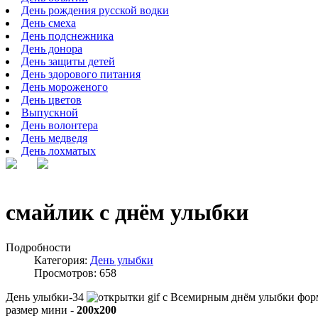
День рождения русской водки
День смеха
День подснежника
День донора
День защиты детей
День здорового питания
День мороженого
День цветов
Выпускной
День волонтера
День медведя
День лохматых
смайлик с днём улыбки
Подробности
Категория:
День улыбки
Просмотров: 658
День улыбки-34
фор
размер мини -
200x200