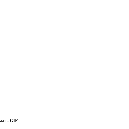
мат -
GIF