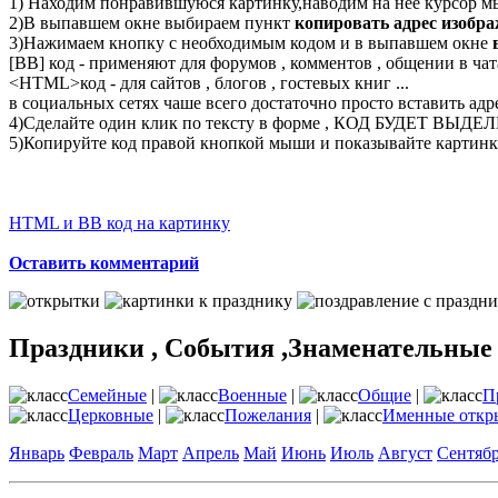
1) Находим понравившуюся картинку,наводим на неё курсор м
2)В выпавшем окне выбираем пункт
копировать адрес изобр
3)Нажимаем кнопку с необходимым кодом и в выпавшем окне
[BB] код - применяют для форумов , комментов , общении в чата
<
HTML
>код - для сайтов , блогов , гостевых книг ...
в социальных сетях чаше всего достаточно просто вставить адр
4)Сделайте один клик по тексту в форме , КОД БУДЕТ ВЫДЕ
5)Копируйте код правой кнопкой мыши и показывайте картинку
HTML и BB код на картинку
Оставить комментарий
Праздники , События ,Знаменательные
Семейные
|
Военные
|
Общие
|
П
Церковные
|
Пожелания
|
Именные откр
Январь
Февраль
Март
Апрель
Май
Июнь
Июль
Август
Сентяб