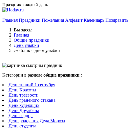
Праздник каждый день
Главная
Праздники
Пожелания
Алфавит
Календарь
Поздравит
Вы здесь:
Главная
Общие праздники
День улыбки
смайлик с днём улыбки
Категории в разделе
общие праздники :
День знаний 1 сентября
День Красоты
День трезвости
День граненого стакана
День худеющих
День Дружбана
День сердца
День рождения Деда Мороза
День студента