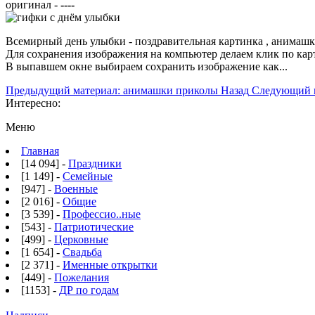
оригинал -
----
Всемирный день улыбки - поздравительная картинка , анимашк
Для сохранения изображения на компьютер делаем клик по ка
В выпавшем окне выбираем
сохранить изображение как...
Предыдущий материал: анимашки приколы
Назад
Следующий м
Интересно:
Меню
Главная
[14 094] -
Праздники
[1 149] -
Семейные
[947] -
Военные
[2 016] -
Общие
[3 539] -
Профессио..ные
[543] -
Патриотические
[499] -
Церковные
[1 654] -
Свадьба
[2 371] -
Именные открытки
[449] -
Пожелания
[1153] -
ДР по годам