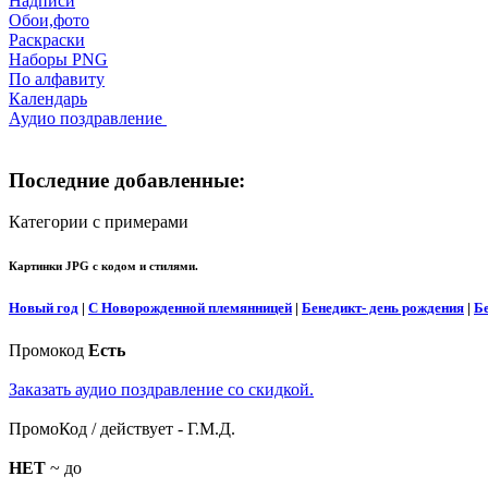
Надписи
Обои,фото
Раскраски
Наборы PNG
По алфавиту
Календарь
Аудио поздравление
Последние добавленные:
Категории с примерами
Картинки JPG с кодом и стилями.
Новый год
|
С Новорожденной племянницей
|
Бенедикт- день рождения
|
Б
Промокод
Есть
Заказать аудио поздравление со скидкой.
ПромоКод / действует - Г.М.Д.
НЕТ
~ до