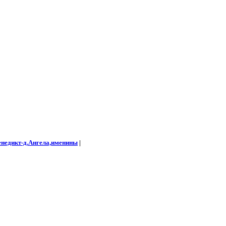
енедикт-д.Ангела,именины
|