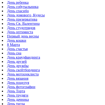
День ребенка
День собутыльника
День спасибо
День домового ,Кудесы
День презерватива
День Св. Валентина
День студотрядов
День оптимиста
Первый день весны
День кошки
8 Марта
День счастья
День сна
День краудфандинга
День друзей
День дружбы
День скейтбординга
День мотоциклиста
День вязания
День поцелуя
День фотографии
День Торта
День трудяги
День дачника
День тигра