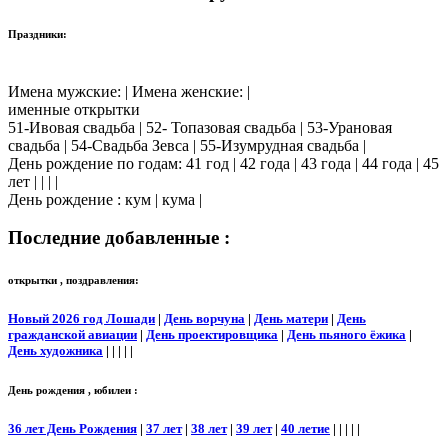
Праздники:
Имена мужские: | Имена женские: |
именные открытки
51-Ивовая свадьба | 52- Топазовая свадьба | 53-Урановая
свадьба | 54-Свадьба Зевса | 55-Изумрудная свадьба |
День рождение по годам: 41 год | 42 года | 43 года | 44 года | 45
лет | | | |
День рождение : кум | кума |
Последние добавленные :
открытки , поздравления:
Новый 2026 год Лошади
|
День ворчуна
|
День матери
|
День
гражданской авиации
|
День проектировщика
|
День пьяного ёжика
|
День художника
| | | | |
День рождения , юбилеи :
36 лет День Рождения
|
37 лет
|
38 лет
|
39 лет
|
40 летие
| | | | |