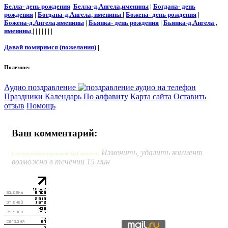
Белла- день рождения
|
Белла-д.Ангела,именины
|
Богдана- день
рождения
|
Богдана-д.Ангела, именины
|
Божена- день рождения
|
Божена-д.Ангела,именины
|
Бьянка- день рождения
|
Бьянка-д.Ангела ,
именины
| | | | | | |
Давай помиримся (пожелания)
|
Полезное:
Аудио поздравление
Праздники
Календарь
По алфавиту
Карта сайта
Оставить
отзыв
Помощь
Ваш комментарий:
Изменить, удалить коммент
Система комментирования SigComments
возможно в течении 15 мин