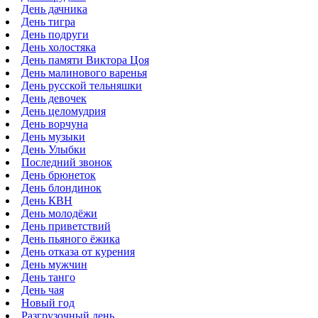
День дачника
День тигра
День подруги
День холостяка
День памяти Виктора Цоя
День малинового варенья
День русской тельняшки
День девочек
День целомудрия
День ворчуна
День музыки
День Улыбки
Последний звонок
День брюнеток
День блондинок
День КВН
День молодёжи
День приветствий
День пьяного ёжика
День отказа от курения
День мужчин
День танго
День чая
Новый год
Разгрузочный день