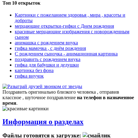
Топ 10 открыток
Картинки с пожеланием здоровья , мира , красоты и
доброты
мерцающие открытки-гифки с Днем рождения
красивые мерцающие изображения с новорожденным
сыном
анимашка с рождением внука
гифка мамочка , с днём рождения
С рождением сыночка - анимационная картинка
поздравить с рождением внука
гифка для бабушки и дедушки
картинка без фона
гифка внучок
Поздравить оригинально близкого человека , отправив
классное , шуточное поздравление
на телефон в назначенное
время
.
Информация о разделах
Файлы готовятся к загрузке: