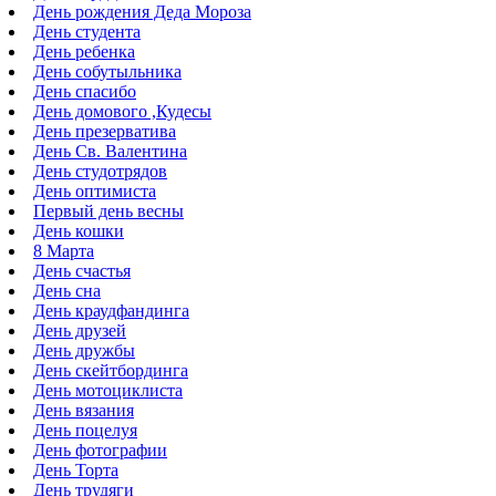
День рождения Деда Мороза
День студента
День ребенка
День собутыльника
День спасибо
День домового ,Кудесы
День презерватива
День Св. Валентина
День студотрядов
День оптимиста
Первый день весны
День кошки
8 Марта
День счастья
День сна
День краудфандинга
День друзей
День дружбы
День скейтбординга
День мотоциклиста
День вязания
День поцелуя
День фотографии
День Торта
День трудяги