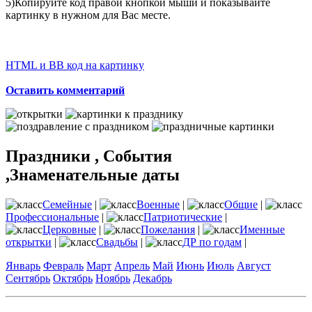
5)Копируйте код правой кнопкой мыши и показывайте
картинку в нужном для Вас месте.
HTML и BB код на картинку
Оставить комментарий
Праздники , События
,Знаменательные даты
Семейные
|
Военные
|
Общие
|
Профессиональные
|
Патриотические
|
Церковные
|
Пожелания
|
Именные
открытки
|
Свадьбы
|
ДР по годам
|
Январь
Февраль
Март
Апрель
Май
Июнь
Июль
Август
Сентябрь
Октябрь
Ноябрь
Декабрь