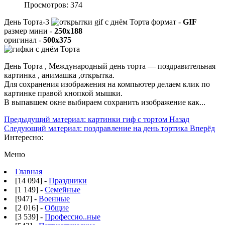
Просмотров: 374
День Торта-3
формат -
GIF
размер мини -
250x188
оригинал -
500x375
День Торта , Международный день торта — поздравительная
картинка , анимашка ,открытка.
Для сохранения изображения на компьютер делаем клик по
картинке правой кнопкой мышки.
В выпавшем окне выбираем
сохранить изображение как...
Предыдущий материал: картинки гиф с тортом
Назад
Следующий материал: поздравление на день тортика
Вперёд
Интересно:
Меню
Главная
[14 094] -
Праздники
[1 149] -
Семейные
[947] -
Военные
[2 016] -
Общие
[3 539] -
Профессио..ные