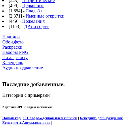
[543] -
Патриотические
[499] -
Церковные
[1 654] -
Свадьба
[2 371] -
Именные открытки
[449] -
Пожелания
[1153] -
ДР по годам
Надписи
Обои,фото
Раскраски
Наборы PNG
По алфавиту
Календарь
Аудио поздравление
Последние добавленные:
Категории с примерами
Картинки JPG с кодом и стилями.
Новый год
|
С Новорожденной племянницей
|
Бенедикт- день рождения
|
Бенедикт-д.Ангела,именины
|