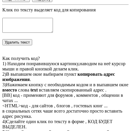
Клик по тексту выделяет код для копирования
Как получить код?
1) Находим понравившуюся картинку,наводим на неё курсор
мыши и правой кнопкой делаем клик.
2)В выпавшем окне выбираем пункт
копировать адрес
изображения
.
3)Нажимаем кнопку с необходимым кодом и в выпавшем окне
вместо
слова
text
вставляем скопированный адрес .
[BB] код - применяют для форумов , комментов , общении в
чатах ...
<
HTML
>код - для сайтов , блогов , гостевых книг ...
в социальных сетях чаше всего достаточно просто вставить
адрес рисунка.
4)Сделайте один клик по тексту в форме , КОД БУДЕТ
ВЫДЕЛЕН.