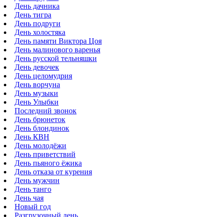
День дачника
День тигра
День подруги
День холостяка
День памяти Виктора Цоя
День малинового варенья
День русской тельняшки
День девочек
День целомудрия
День ворчуна
День музыки
День Улыбки
Последний звонок
День брюнеток
День блондинок
День КВН
День молодёжи
День приветствий
День пьяного ёжика
День отказа от курения
День мужчин
День танго
День чая
Новый год
Разгрузочный день