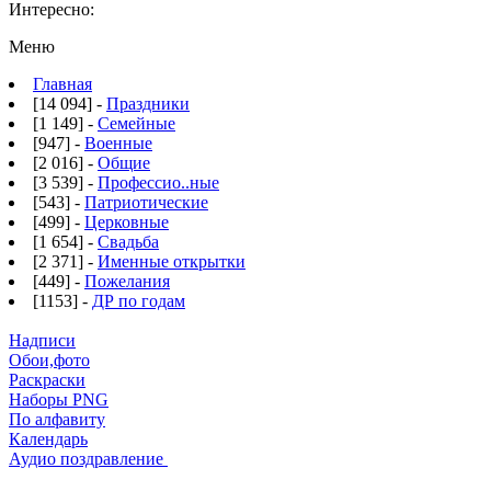
Интересно:
Меню
Главная
[14 094] -
Праздники
[1 149] -
Семейные
[947] -
Военные
[2 016] -
Общие
[3 539] -
Профессио..ные
[543] -
Патриотические
[499] -
Церковные
[1 654] -
Свадьба
[2 371] -
Именные открытки
[449] -
Пожелания
[1153] -
ДР по годам
Надписи
Обои,фото
Раскраски
Наборы PNG
По алфавиту
Календарь
Аудио поздравление