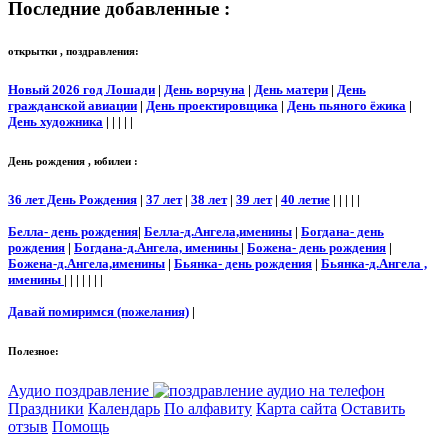
Последние добавленные :
открытки , поздравления:
Новый 2026 год Лошади
|
День ворчуна
|
День матери
|
День
гражданской авиации
|
День проектировщика
|
День пьяного ёжика
|
День художника
| | | | |
День рождения , юбилеи :
36 лет День Рождения
|
37 лет
|
38 лет
|
39 лет
|
40 летие
| | | | |
Белла- день рождения
|
Белла-д.Ангела,именины
|
Богдана- день
рождения
|
Богдана-д.Ангела, именины
|
Божена- день рождения
|
Божена-д.Ангела,именины
|
Бьянка- день рождения
|
Бьянка-д.Ангела ,
именины
| | | | | | |
Давай помиримся (пожелания)
|
Полезное:
Аудио поздравление
Праздники
Календарь
По алфавиту
Карта сайта
Оставить
отзыв
Помощь