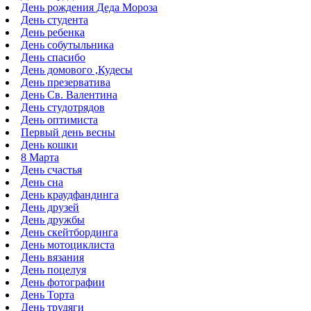
День рождения Деда Мороза
День студента
День ребенка
День собутыльника
День спасибо
День домового ,Кудесы
День презерватива
День Св. Валентина
День студотрядов
День оптимиста
Первый день весны
День кошки
8 Марта
День счастья
День сна
День краудфандинга
День друзей
День дружбы
День скейтбординга
День мотоциклиста
День вязания
День поцелуя
День фотографии
День Торта
День трудяги