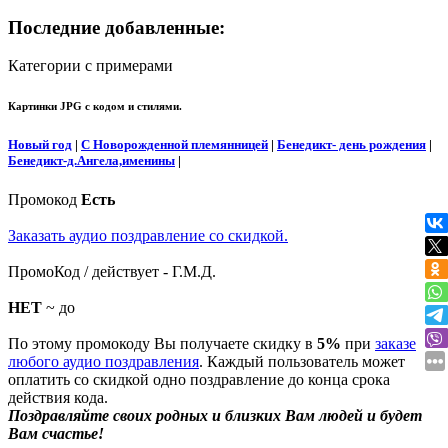
Последние добавленные:
Категории с примерами
Картинки JPG с кодом и стилями.
Новый год
|
С Новорожденной племянницей
|
Бенедикт- день рождения
|
Бенедикт-д.Ангела,именины
|
Промокод
Есть
Заказать аудио поздравление со скидкой.
ПромоКод / действует - Г.М.Д.
НЕТ
~ до
По этому промокоду Вы получаете скидку в
5%
при
заказе
любого аудио поздравления
. Каждый пользователь может
оплатить со скидкой одно поздравление до конца срока
действия кода.
Поздравляйте своих родных и близких Вам людей и будет
Вам счастье!