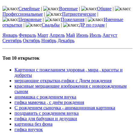
Семейные
|
Военные
|
Общие
|
Профессиональные
|
Патриотические
|
Церковные
|
Пожелания
|
Именные
открытки
|
Свадьбы
|
ДР по годам
|
Январь
Февраль
Март
Апрель
Май
Июнь
Июль
Август
Сентябрь
Октябрь
Ноябрь
Декабрь
Топ 10 открыток
Картинки с пожеланием здоровья , мира , красоты и
доброты
мерцающие открытки-гифки с Днем рождения
красивые мерцающие изображения с новорожденным
сыном
анимашка с рождением внука
гифка мамочка , с днём рождения
С рождением сыночка - анимационная картинка
поздравить с рождением внука
гифка для бабушки и дедушки
картинка без фона
гифка внучок