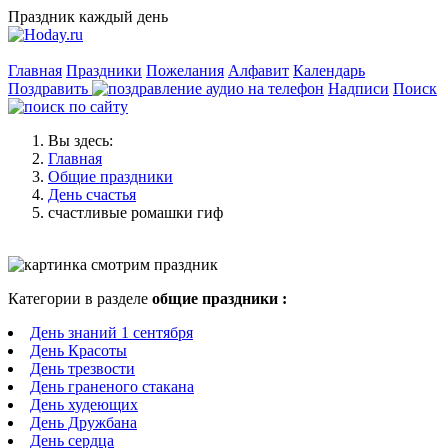
Праздник каждый день
Главная
Праздники
Пожелания
Алфавит
Календарь
Поздравить
Надписи
Поиск
Вы здесь:
Главная
Общие праздники
День счастья
счастливые ромашки гиф
Категории в разделе
общие праздники :
День знаний 1 сентября
День Красоты
День трезвости
День граненого стакана
День худеющих
День Дружбана
День сердца