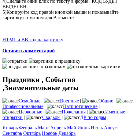
4)Сделайте один клик по тексту в форме , КОД БУДЕТ
ВЫДЕЛЕН.
5)Копируйте код правой кнопкой мыши и показывайте
картинку в нужном для Вас месте.
HTML и BB код на картинку
Оставить комментарий
Праздники , События
,Знаменательные даты
Семейные
|
Военные
|
Общие
|
Профессиональные
|
Патриотические
|
Церковные
|
Пожелания
|
Именные
открытки
|
Свадьбы
|
ДР по годам
|
Январь
Февраль
Март
Апрель
Май
Июнь
Июль
Август
Сентябрь
Октябрь
Ноябрь
Декабрь