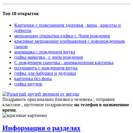
Топ 10 открыток
Картинки с пожеланием здоровья , мира , красоты и
доброты
мерцающие открытки-гифки с Днем рождения
красивые мерцающие изображения с новорожденным
сыном
анимашка с рождением внука
гифка мамочка , с днём рождения
С рождением сыночка - анимационная картинка
поздравить с рождением внука
гифка для бабушки и дедушки
картинка без фона
гифка внучок
Поздравить оригинально близкого человека , отправив
классное , шуточное поздравление
на телефон в назначенное
время
.
Информация о разделах