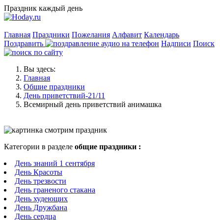
Праздник каждый день
Главная
Праздники
Пожелания
Алфавит
Календарь
Поздравить
Надписи
Поиск
Вы здесь:
Главная
Общие праздники
День приветствий-21/11
Всемирный день приветствий анимашка
Категории в разделе
общие праздники :
День знаний 1 сентября
День Красоты
День трезвости
День граненого стакана
День худеющих
День Дружбана
День сердца