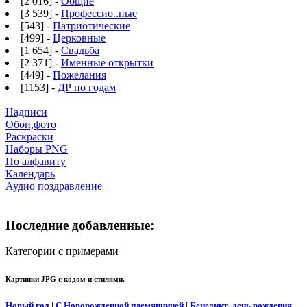
[2 016] -
Общие
[3 539] -
Профессио..ные
[543] -
Патриотические
[499] -
Церковные
[1 654] -
Свадьба
[2 371] -
Именные открытки
[449] -
Пожелания
[1153] -
ДР по годам
Надписи
Обои,фото
Раскраски
Наборы PNG
По алфавиту
Календарь
Аудио поздравление
Последние добавленные:
Категории с примерами
Картинки JPG с кодом и стилями.
Новый год
|
С Новорожденной племянницей
|
Бенедикт- день рождения
|