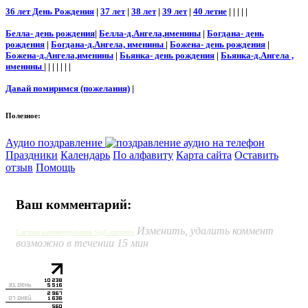
36 лет День Рождения
|
37 лет
|
38 лет
|
39 лет
|
40 летие
| | | | |
Белла- день рождения
|
Белла-д.Ангела,именины
|
Богдана- день
рождения
|
Богдана-д.Ангела, именины
|
Божена- день рождения
|
Божена-д.Ангела,именины
|
Бьянка- день рождения
|
Бьянка-д.Ангела ,
именины
| | | | | | |
Давай помиримся (пожелания)
|
Полезное:
Аудио поздравление
Праздники
Календарь
По алфавиту
Карта сайта
Оставить
отзыв
Помощь
Ваш комментарий:
Изменить, удалить коммент
Система комментирования SigComments
возможно в течении 15 мин