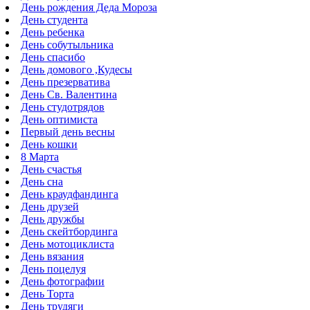
День рождения Деда Мороза
День студента
День ребенка
День собутыльника
День спасибо
День домового ,Кудесы
День презерватива
День Св. Валентина
День студотрядов
День оптимиста
Первый день весны
День кошки
8 Марта
День счастья
День сна
День краудфандинга
День друзей
День дружбы
День скейтбординга
День мотоциклиста
День вязания
День поцелуя
День фотографии
День Торта
День трудяги