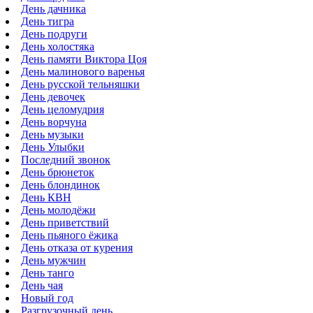
День дачника
День тигра
День подруги
День холостяка
День памяти Виктора Цоя
День малинового варенья
День русской тельняшки
День девочек
День целомудрия
День ворчуна
День музыки
День Улыбки
Последний звонок
День брюнеток
День блондинок
День КВН
День молодёжи
День приветствий
День пьяного ёжика
День отказа от курения
День мужчин
День танго
День чая
Новый год
Разгрузочный день