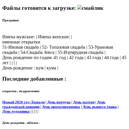
Файлы готовятся к загрузке:
Праздники:
Имена мужские: | Имена женские: |
именные открытки
51-Ивовая свадьба | 52- Топазовая свадьба | 53-Урановая
свадьба | 54-Свадьба Зевса | 55-Изумрудная свадьба |
День рождение по годам: 41 год | 42 года | 43 года | 44 года | 45
лет | | | |
День рождение : кум | кума |
Последние добавленные :
открытки , поздравления:
Новый 2026 год Лошади
|
День ворчуна
|
День матери
|
День
гражданской авиации
|
День проектировщика
|
День пьяного ёжика
|
День художника
| | | | |
День рождения , юбилеи :