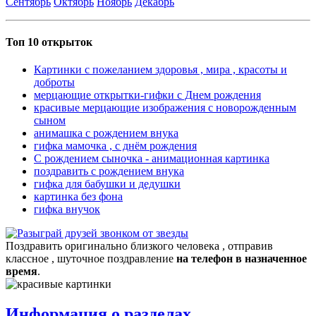
Сентябрь
Октябрь
Ноябрь
Декабрь
Топ 10 открыток
Картинки с пожеланием здоровья , мира , красоты и
доброты
мерцающие открытки-гифки с Днем рождения
красивые мерцающие изображения с новорожденным
сыном
анимашка с рождением внука
гифка мамочка , с днём рождения
С рождением сыночка - анимационная картинка
поздравить с рождением внука
гифка для бабушки и дедушки
картинка без фона
гифка внучок
Поздравить оригинально близкого человека , отправив
классное , шуточное поздравление
на телефон в назначенное
время
.
Информация о разделах