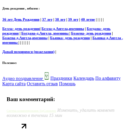
День рождения , юбилеи :
36 лет День Рождения
|
37 лет
|
38 лет
|
39 лет
|
40 летие
| | | | |
Белла- день рождения
|
Белла-д.Ангела,именины
|
Богдана- день
рождения
|
Богдана-д.Ангела, именины
|
Божена- день рождения
|
Божена-д.Ангела,именины
|
Бьянка- день рождения
|
Бьянка-д.Ангела ,
именины
| | | | | | |
Давай помиримся (пожелания)
|
Полезное:
Аудио поздравление
Праздники
Календарь
По алфавиту
Карта сайта
Оставить отзыв
Помощь
Ваш комментарий:
Изменить, удалить коммент
Система комментирования SigComments
возможно в течении 15 мин