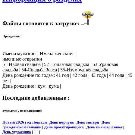
Файлы готовятся к загрузке:
Праздники:
Имена мужские: | Имена женские: |
именные открытки
51-Ивовая свадьба | 52- Топазовая свадьба | 53-Урановая
свадьба | 54-Свадьба Зевса | 55-Изумрудная свадьба |
День рождение по годам: 41 год | 42 года | 43 года | 44 года | 45
лет | | | |
День рождение : кум | кума |
Последние добавленные :
открытки , поздравления:
Новый 2026 год Лошади
|
День ворчуна
|
День матери
|
День
гражданской авиации
|
День проектировщика
|
День пьяного ёжика
|
День художника
| | | | |