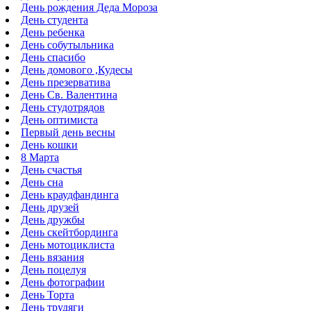
День рождения Деда Мороза
День студента
День ребенка
День собутыльника
День спасибо
День домового ,Кудесы
День презерватива
День Св. Валентина
День студотрядов
День оптимиста
Первый день весны
День кошки
8 Марта
День счастья
День сна
День краудфандинга
День друзей
День дружбы
День скейтбординга
День мотоциклиста
День вязания
День поцелуя
День фотографии
День Торта
День трудяги