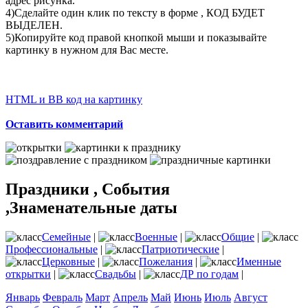
адрес рисунка.
4)Сделайте один клик по тексту в форме , КОД БУДЕТ
ВЫДЕЛЕН.
5)Копируйте код правой кнопкой мыши и показывайте
картинку в нужном для Вас месте.
HTML и BB код на картинку
Оставить комментарий
Праздники , События
,Знаменательные даты
Семейные
|
Военные
|
Общие
|
Профессиональные
|
Патриотические
|
Церковные
|
Пожелания
|
Именные
открытки
|
Свадьбы
|
ДР по годам
|
Январь
Февраль
Март
Апрель
Май
Июнь
Июль
Август