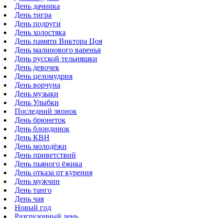
День дачника
День тигра
День подруги
День холостяка
День памяти Виктора Цоя
День малинового варенья
День русской тельняшки
День девочек
День целомудрия
День ворчуна
День музыки
День Улыбки
Последний звонок
День брюнеток
День блондинок
День КВН
День молодёжи
День приветствий
День пьяного ёжика
День отказа от курения
День мужчин
День танго
День чая
Новый год
Разгрузочный день