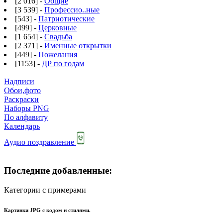
[2 016] -
Общие
[3 539] -
Профессио..ные
[543] -
Патриотические
[499] -
Церковные
[1 654] -
Свадьба
[2 371] -
Именные открытки
[449] -
Пожелания
[1153] -
ДР по годам
Надписи
Обои,фото
Раскраски
Наборы PNG
По алфавиту
Календарь
Аудио поздравление
Последние добавленные:
Категории с примерами
Картинки JPG с кодом и стилями.