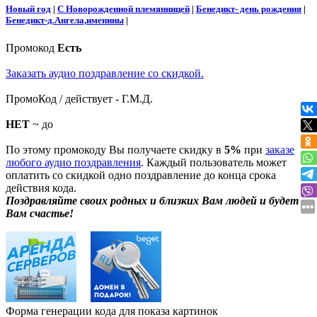
Новый год
|
С Новорожденной племянницей
|
Бенедикт- день рождения
|
Бенедикт-д.Ангела,именины
|
Промокод
Есть
Заказать аудио поздравление со скидкой.
ПромоКод / действует - Г.М.Д.
НЕТ
~ до
По этому промокоду Вы получаете скидку в
5%
при
заказе
любого аудио поздравления
. Каждый пользователь может
оплатить со скидкой одно поздравление до конца срока
действия кода.
Поздравляйте своих родных и близких Вам людей и будет
Вам счастье!
Форма генерации кода для показа картинок