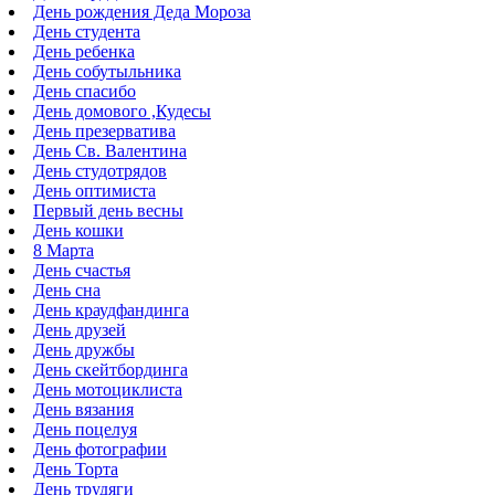
День рождения Деда Мороза
День студента
День ребенка
День собутыльника
День спасибо
День домового ,Кудесы
День презерватива
День Св. Валентина
День студотрядов
День оптимиста
Первый день весны
День кошки
8 Марта
День счастья
День сна
День краудфандинга
День друзей
День дружбы
День скейтбординга
День мотоциклиста
День вязания
День поцелуя
День фотографии
День Торта
День трудяги