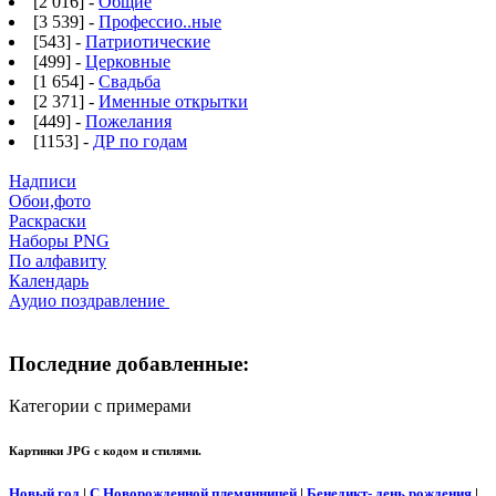
[2 016] -
Общие
[3 539] -
Профессио..ные
[543] -
Патриотические
[499] -
Церковные
[1 654] -
Свадьба
[2 371] -
Именные открытки
[449] -
Пожелания
[1153] -
ДР по годам
Надписи
Обои,фото
Раскраски
Наборы PNG
По алфавиту
Календарь
Аудио поздравление
Последние добавленные:
Категории с примерами
Картинки JPG с кодом и стилями.
Новый год
|
С Новорожденной племянницей
|
Бенедикт- день рождения
|