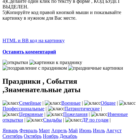
4)Сделайте один клик по тексту в форме , КОД БУДЕТ
ВЫДЕЛЕН.
5)Копируйте код правой кнопкой мыши и показывайте
картинку в нужном для Вас месте.
HTML и BB код на картинку
Оставить комментарий
Праздники , События
,Знаменательные даты
Семейные
|
Военные
|
Общие
|
Профессиональные
|
Патриотические
|
Церковные
|
Пожелания
|
Именные
открытки
|
Свадьбы
|
ДР по годам
|
Январь
Февраль
Март
Апрель
Май
Июнь
Июль
Август
Сентябрь
Октябрь
Ноябрь
Декабрь