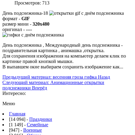
Просмотров: 713
День подснежника-18
формат -
GIF
размер мини -
320x480
оригинал -
----
День подснежника , Международный день подснежника -
поздравительная картинка , анимашка ,открытка.
Для сохранения изображения на компьютер делаем клик по
картинке правой кнопкой мышки.
В выпавшем окне выбираем
сохранить изображение как...
Предыдущий материал: весенняя гроза гифка
Назад
Следующий материал: Анимационные открытки
подснежники
Вперёд
Интересно:
Меню
Главная
[14 094] -
Праздники
[1 149] -
Семейные
[947] -
Военные