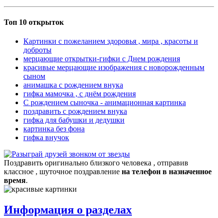
Топ 10 открыток
Картинки с пожеланием здоровья , мира , красоты и
доброты
мерцающие открытки-гифки с Днем рождения
красивые мерцающие изображения с новорожденным
сыном
анимашка с рождением внука
гифка мамочка , с днём рождения
С рождением сыночка - анимационная картинка
поздравить с рождением внука
гифка для бабушки и дедушки
картинка без фона
гифка внучок
Поздравить оригинально близкого человека , отправив
классное , шуточное поздравление
на телефон в назначенное
время
.
Информация о разделах