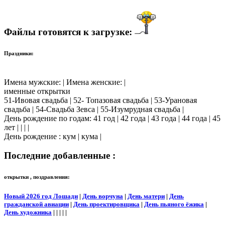
Файлы готовятся к загрузке:
Праздники:
Имена мужские: | Имена женские: |
именные открытки
51-Ивовая свадьба | 52- Топазовая свадьба | 53-Урановая
свадьба | 54-Свадьба Зевса | 55-Изумрудная свадьба |
День рождение по годам: 41 год | 42 года | 43 года | 44 года | 45
лет | | | |
День рождение : кум | кума |
Последние добавленные :
открытки , поздравления:
Новый 2026 год Лошади
|
День ворчуна
|
День матери
|
День
гражданской авиации
|
День проектировщика
|
День пьяного ёжика
|
День художника
| | | | |