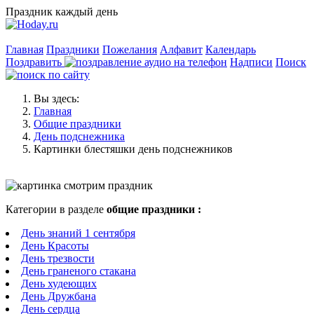
Праздник каждый день
Главная
Праздники
Пожелания
Алфавит
Календарь
Поздравить
Надписи
Поиск
Вы здесь:
Главная
Общие праздники
День подснежника
Картинки блестяшки день подснежников
Категории в разделе
общие праздники :
День знаний 1 сентября
День Красоты
День трезвости
День граненого стакана
День худеющих
День Дружбана
День сердца