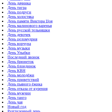
День дачника
День тигра
День подруги
День холостяка
День памяти Виктора Цоя
День малинового варенья
День русской тельняшки
День девочек
День целомудрия
День ворчуна
День музыки
День Улыбки
Последний звонок
День брюнеток
День блондинок
День КВН
День молодёжи
День приветствий
День пьяного ёжика
День отказа от курения
День мужчин
День танго
День чая
Новый год
Разгрузочный день