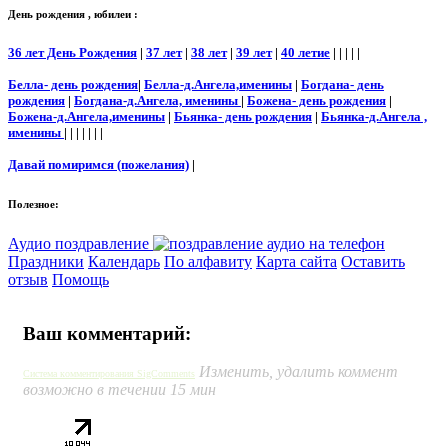
День рождения , юбилеи :
36 лет День Рождения
|
37 лет
|
38 лет
|
39 лет
|
40 летие
| | | | |
Белла- день рождения
|
Белла-д.Ангела,именины
|
Богдана- день
рождения
|
Богдана-д.Ангела, именины
|
Божена- день рождения
|
Божена-д.Ангела,именины
|
Бьянка- день рождения
|
Бьянка-д.Ангела ,
именины
| | | | | | |
Давай помиримся (пожелания)
|
Полезное:
Аудио поздравление
Праздники
Календарь
По алфавиту
Карта сайта
Оставить
отзыв
Помощь
Ваш комментарий:
Изменить, удалить коммент
Система комментирования SigComments
возможно в течении 15 мин