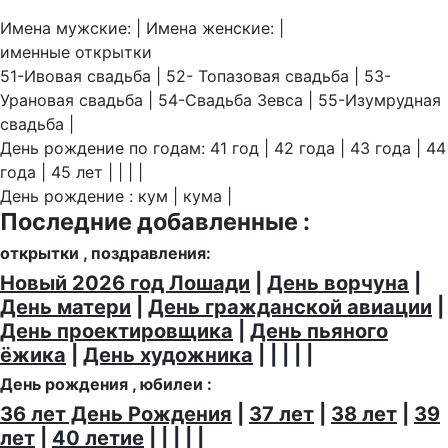
Имена мужские: | Имена женские: |
именные открытки
51-Ивовая свадьба | 52- Топазовая свадьба | 53-
Урановая свадьба | 54-Свадьба Зевса | 55-Изумрудная
свадьба |
День рождение по годам: 41 год | 42 года | 43 года | 44
года | 45 лет | | | |
День рождение : кум | кума |
Последние добавленные :
открытки , поздравления:
Новый 2026 год Лошади
|
День ворчуна
|
День матери
|
День гражданской авиации
|
День проектировщика
|
День пьяного
ёжика
|
День художника
| | | | |
День рождения , юбилеи :
36 лет День Рождения
|
37 лет
|
38 лет
|
39
лет
|
40 летие
| | | | |