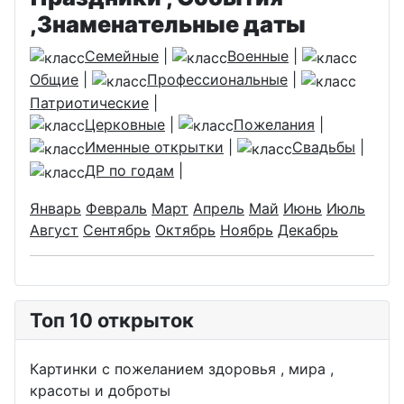
,Знаменательные даты
Семейные
|
Военные
|
Общие
|
Профессиональные
|
Патриотические
|
Церковные
|
Пожелания
|
Именные открытки
|
Свадьбы
|
ДР по годам
|
Январь
Февраль
Март
Апрель
Май
Июнь
Июль
Август
Сентябрь
Октябрь
Ноябрь
Декабрь
Топ 10 открыток
Картинки с пожеланием здоровья , мира ,
красоты и доброты