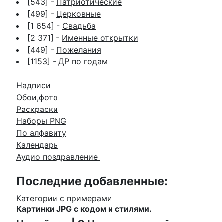
[543] -
Патриотические
[499] -
Церковные
[1 654] -
Свадьба
[2 371] -
Именные открытки
[449] -
Пожелания
[1153] -
ДР по годам
Надписи
Обои,фото
Раскраски
Наборы PNG
По алфавиту
Календарь
Аудио поздравление
Последние добавленные:
Категории с примерами
Картинки JPG с кодом и стилями.