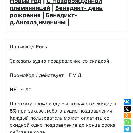
Новый год
|
С Новорожденной
племянницей
|
Бенедикт- день
рождения
|
Бенедикт-
д.Ангела,именины
|
Промокод
Есть
Заказать аудио поздравление со скидкой.
ПромоКод / действует - Г.М.Д.
НЕТ
~ до
По этому промокоду Вы получаете скидку в
5%
при
заказе любого аудио поздравления
.
Каждый пользователь может оплатить со
скидкой одно поздравление до конца срока
действия кода.