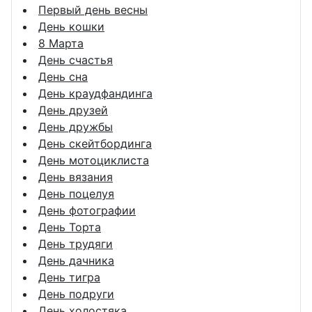
Первый день весны
День кошки
8 Марта
День счастья
День сна
День краудфандинга
День друзей
День дружбы
День скейтбординга
День мотоциклиста
День вязания
День поцелуя
День фотографии
День Торта
День трудяги
День дачника
День тигра
День подруги
День холостяка