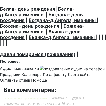
Белла- день рождения
|
Белла-
д.Ангела,именины
|
Богдана- день
рождения
|
Богдана-д.Ангела, именины
|
Божена- день рождения
|
Божена-
д.Ангела,именины
|
Бьянка- день
рождения
|
Бьянка-д.Ангела , именины
| | | |
| | |
Давай помиримся (пожелания)
|
Полезное:
Аудио поздравление
Праздники
Календарь
По алфавиту
Карта сайта
Оставить отзыв
Помощь
Ваш комментарий:
Изменить, удалить
Система комментирования SigComments
коммент возможно в течении 15 мин