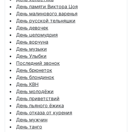
День памяти Виктора Цоя
День малинового варенья
День русской тельняшки
День девочек
День целомудрия
День ворчуна
День музыки
День Улыбки
Последний звонок
День брюнеток
День блондинок
День КВН
День молодёжи
День приветствий
День пьяного ёжика
День отказа от курения
День мужчин
День танго