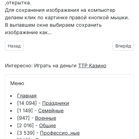
,открытка.
Для сохранения изображения на компьютер
делаем клик по картинке правой кнопкой мышки.
В выпавшем окне выбираем
сохранить
изображение как...
Предыдущий материал: С праздником Международный ден
Следующий
Назад
Вперёд
Интересно:
Играть на деньги
ТТР Казино
Меню
Главная
[14 094] -
Праздники
[1 149] -
Семейные
[947] -
Военные
[2 016] -
Общие
[3 539] -
Профессио..ные