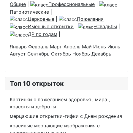
Общие
|
Профессиональные
|
Патриотические
|
Церковные
|
Пожелания
|
Именные открытки
|
Свадьбы
|
ДР по годам
|
Январь
Февраль
Март
Апрель
Май
Июнь
Июль
Август
Сентябрь
Октябрь
Ноябрь
Декабрь
Топ 10 открыток
Картинки с пожеланием здоровья , мира ,
красоты и доброты
мерцающие открытки-гифки с Днем рождения
красивые мерцающие изображения с
новорожденным сыном