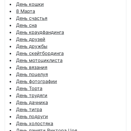
День кошки
8 Марта
День счастья
День сна
День краудфандинга
День друзей
День дружбы
День скейтбординга
День мотоциклиста
День вязания
День поцелуя
День фотографии
День Торта
День трудяги
День дачника
День тигра
День подруги
День холостяка
День памяти Виктора Цоя