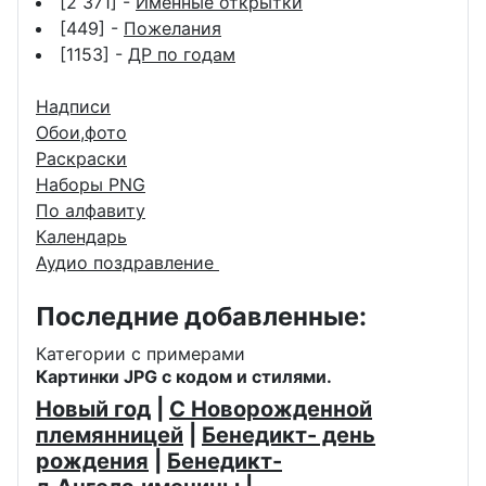
[2 371] -
Именные открытки
[449] -
Пожелания
[1153] -
ДР по годам
Надписи
Обои,фото
Раскраски
Наборы PNG
По алфавиту
Календарь
Аудио поздравление
Последние добавленные:
Категории с примерами
Картинки JPG с кодом и стилями.
Новый год
|
С Новорожденной
племянницей
|
Бенедикт- день
рождения
|
Бенедикт-