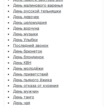
День малинового варенья
День русской тельняшки
День девочек
День целомудрия
День ворчуна
День музыки
День Улыбки
Последний звонок
День брюнеток
День блондинок
День КВН
День молодёжи
День приветствий
День пьяного ёжика
День отказа от курения
День мужчин
День танго
День чая