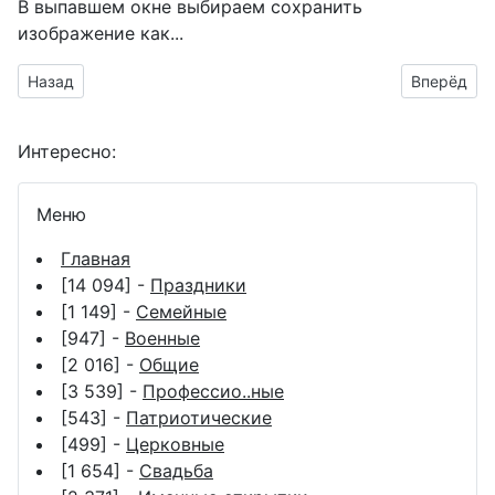
В выпавшем окне выбираем
сохранить
изображение как...
Предыдущий материал: молодёжь святое братство
Следующий
Назад
Вперёд
Интересно:
Меню
Главная
[14 094] -
Праздники
[1 149] -
Семейные
[947] -
Военные
[2 016] -
Общие
[3 539] -
Профессио..ные
[543] -
Патриотические
[499] -
Церковные
[1 654] -
Свадьба