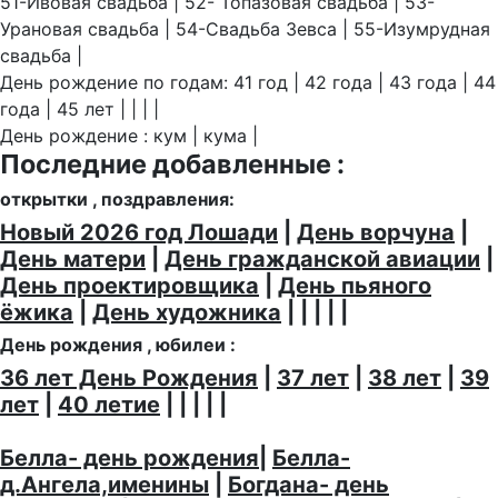
51-Ивовая свадьба | 52- Топазовая свадьба | 53-
Урановая свадьба | 54-Свадьба Зевса | 55-Изумрудная
свадьба |
День рождение по годам: 41 год | 42 года | 43 года | 44
года | 45 лет | | | |
День рождение : кум | кума |
Последние добавленные :
открытки , поздравления:
Новый 2026 год Лошади
|
День ворчуна
|
День матери
|
День гражданской авиации
|
День проектировщика
|
День пьяного
ёжика
|
День художника
| | | | |
День рождения , юбилеи :
36 лет День Рождения
|
37 лет
|
38 лет
|
39
лет
|
40 летие
| | | | |
Белла- день рождения
|
Белла-
д.Ангела,именины
|
Богдана- день