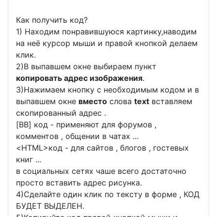
Как получить код?
1) Находим понравившуюся картинку,наводим
на неё курсор мыши и правой кнопкой делаем
клик.
2)В выпавшем окне выбираем пункт
копировать адрес изображения
.
3)Нажимаем кнопку с необходимым кодом и в
выпавшем окне
вместо
слова
text
вставляем
скопированный адрес .
[BB] код - применяют для форумов ,
комментов , общении в чатах ...
<
HTML
>код - для сайтов , блогов , гостевых
книг ...
в социальных сетях чаше всего достаточно
просто вставить адрес рисунка.
4)Сделайте один клик по тексту в форме , КОД
БУДЕТ ВЫДЕЛЕН.