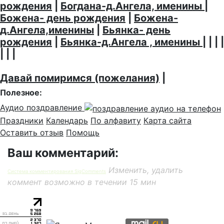
рождения
|
Богдана-д.Ангела, именины
|
Божена- день рождения
|
Божена-
д.Ангела,именины
|
Бьянка- день
рождения
|
Бьянка-д.Ангела , именины
| | | |
| | |
Давай помиримся (пожелания)
|
Полезное:
Аудио поздравление
Праздники
Календарь
По алфавиту
Карта сайта
Оставить отзыв
Помощь
Ваш комментарий:
Изменить, удалить
Система комментирования SigComments
коммент возможно в течении 15 мин