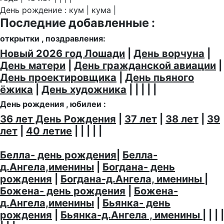
День рождение : кум | кума |
Последние добавленные :
открытки , поздравления:
Новый 2026 год Лошади
|
День ворчуна
|
День матери
|
День гражданской авиации
|
День проектировщика
|
День пьяного
ёжика
|
День художника
| | | | |
День рождения , юбилеи :
36 лет День Рождения
|
37 лет
|
38 лет
|
39
лет
|
40 летие
| | | | |
Белла- день рождения
|
Белла-
д.Ангела,именины
|
Богдана- день
рождения
|
Богдана-д.Ангела, именины
|
Божена- день рождения
|
Божена-
д.Ангела,именины
|
Бьянка- день
рождения
|
Бьянка-д.Ангела , именины
| | | |