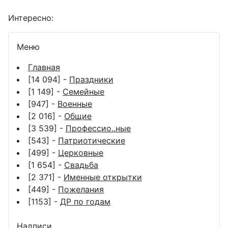
Интересно:
Меню
Главная
[14 094] -
Праздники
[1 149] -
Семейные
[947] -
Военные
[2 016] -
Общие
[3 539] -
Профессио..ные
[543] -
Патриотические
[499] -
Церковные
[1 654] -
Свадьба
[2 371] -
Именные открытки
[449] -
Пожелания
[1153] -
ДР по годам
Надписи