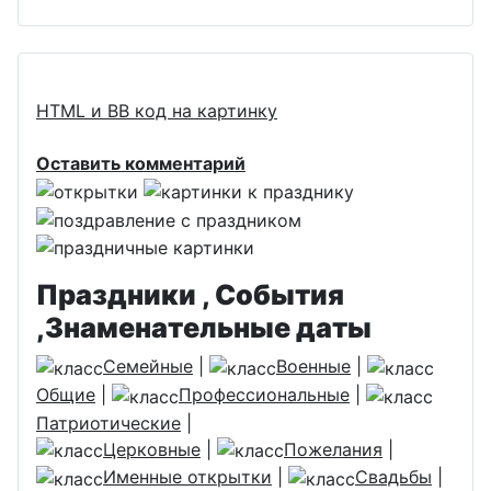
HTML и BB код на картинку
Оставить комментарий
Праздники , События
,Знаменательные даты
Семейные
|
Военные
|
Общие
|
Профессиональные
|
Патриотические
|
Церковные
|
Пожелания
|
Именные открытки
|
Свадьбы
|