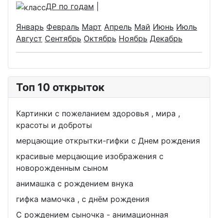
ДР по годам
|
Январь
Февраль
Март
Апрель
Май
Июнь
Июль
Август
Сентябрь
Октябрь
Ноябрь
Декабрь
Топ 10 открыток
Картинки с пожеланием здоровья , мира ,
красоты и доброты
мерцающие открытки-гифки с Днем рождения
красивые мерцающие изображения с
новорожденным сыном
анимашка с рождением внука
гифка мамочка , с днём рождения
С рождением сыночка - анимационная