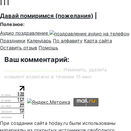
| | |
Давай помиримся (пожелания)
|
Полезное:
Аудио поздравление
Праздники
Календарь
По алфавиту
Карта сайта
Оставить отзыв
Помощь
Ваш комментарий:
Изменить, удалить
Система комментирования SigComments
коммент возможно в течении 15 мин
При создании сайта hoday.ru были использованы
материалы из открытых источников свободного