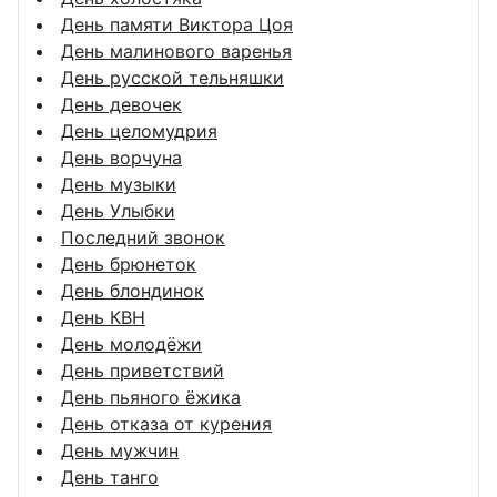
День памяти Виктора Цоя
День малинового варенья
День русской тельняшки
День девочек
День целомудрия
День ворчуна
День музыки
День Улыбки
Последний звонок
День брюнеток
День блондинок
День КВН
День молодёжи
День приветствий
День пьяного ёжика
День отказа от курения
День мужчин
День танго