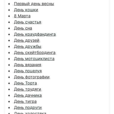
Первый день весны
День кошки
8 Марта
День счастья
День сна
День краудфандинга
День друзей
День дружбы
День скейтбординга
День мотоциклиста
День вязания
День поцелуя
День фотографии
День Торта
День трудяги
День дачника
День тигра
День подруги
День холостяка