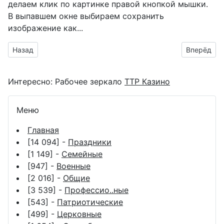
делаем клик по картинке правой кнопкой мышки.
В выпавшем окне выбираем
сохранить
изображение как...
Предыдущий материал: кот Леопольд гифка к празднику д
Следующий
Назад
Вперёд
Интересно:
Рабочее зеркало
ТТР Казино
Меню
Главная
[14 094] -
Праздники
[1 149] -
Семейные
[947] -
Военные
[2 016] -
Общие
[3 539] -
Профессио..ные
[543] -
Патриотические
[499] -
Церковные