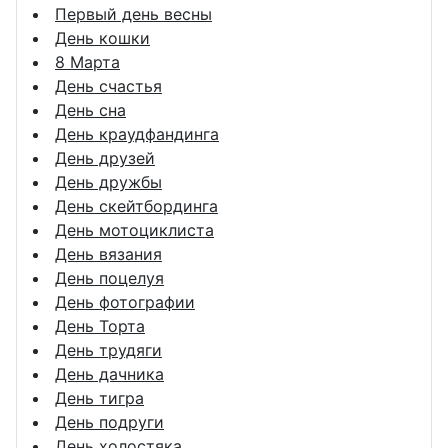
Первый день весны
День кошки
8 Марта
День счастья
День сна
День краудфандинга
День друзей
День дружбы
День скейтбординга
День мотоциклиста
День вязания
День поцелуя
День фотографии
День Торта
День трудяги
День дачника
День тигра
День подруги
День холостяка