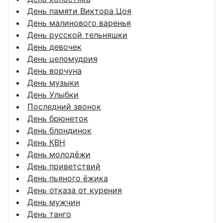
День памяти Виктора Цоя
День малинового варенья
День русской тельняшки
День девочек
День целомудрия
День ворчуна
День музыки
День Улыбки
Последний звонок
День брюнеток
День блондинок
День КВН
День молодёжи
День приветствий
День пьяного ёжика
День отказа от курения
День мужчин
День танго