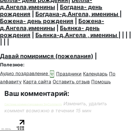
д.Ангела,именины
|
Богдана- день
рождения
|
Богдана-д.Ангела, именины
|
Божена- день рождения
|
Божена-
д.Ангела,именины
|
Бьянка- день
рождения
|
Бьянка-д.Ангела , именины
| | | |
| | |
Давай помиримся (пожелания)
|
Полезное:
Аудио поздравление
Праздники
Календарь
По
алфавиту
Карта сайта
Оставить отзыв
Помощь
Ваш комментарий:
Изменить, удалить
Система комментирования SigComments
коммент возможно в течении 15 мин