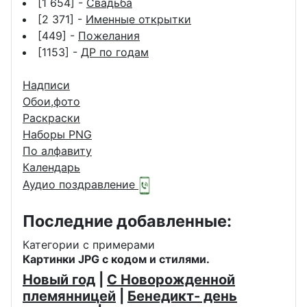
[1 654] -
Свадьба
[2 371] -
Именные открытки
[449] -
Пожелания
[1153] -
ДР по годам
Надписи
Обои,фото
Раскраски
Наборы PNG
По алфавиту
Календарь
Аудио поздравление
Последние добавленные:
Категории с примерами
Картинки JPG с кодом и стилями.
Новый год
|
С Новорожденной
племянницей
|
Бенедикт- день