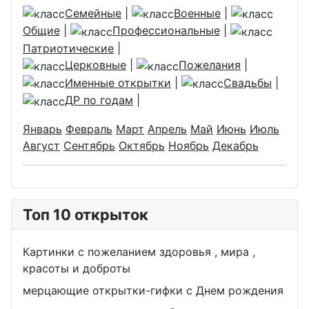
Семейные
|
Военные
|
Общие
|
Профессиональные
|
Патриотические
|
Церковные
|
Пожелания
|
Именные открытки
|
Свадьбы
|
ДР по годам
|
Январь
Февраль
Март
Апрель
Май
Июнь
Июль
Август
Сентябрь
Октябрь
Ноябрь
Декабрь
Топ 10 открыток
Картинки с пожеланием здоровья , мира ,
красоты и доброты
мерцающие открытки-гифки с Днем рождения