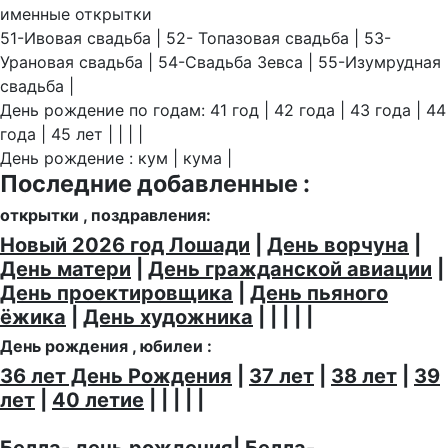
именные открытки
51-Ивовая свадьба | 52- Топазовая свадьба | 53-
Урановая свадьба | 54-Свадьба Зевса | 55-Изумрудная
свадьба |
День рождение по годам: 41 год | 42 года | 43 года | 44
года | 45 лет | | | |
День рождение : кум | кума |
Последние добавленные :
открытки , поздравления:
Новый 2026 год Лошади
|
День ворчуна
|
День матери
|
День гражданской авиации
|
День проектировщика
|
День пьяного
ёжика
|
День художника
| | | | |
День рождения , юбилеи :
36 лет День Рождения
|
37 лет
|
38 лет
|
39
лет
|
40 летие
| | | | |
Белла- день рождения
|
Белла-