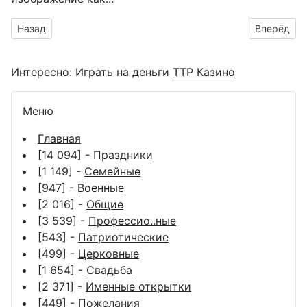
Предыдущий материал: международный праздник дружбы
Следующий
Назад
Вперёд
Интересно:
Играть на деньги
ТТР Казино
Меню
Главная
[14 094] -
Праздники
[1 149] -
Семейные
[947] -
Военные
[2 016] -
Общие
[3 539] -
Профессио..ные
[543] -
Патриотические
[499] -
Церковные
[1 654] -
Свадьба
[2 371] -
Именные открытки
[449] -
Пожелания