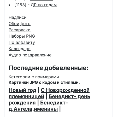
[1153] -
ДР по годам
Надписи
Обои,фото
Раскраски
Наборы PNG
По алфавиту
Календарь
Аудио поздравление
Последние добавленные:
Категории с примерами
Картинки JPG с кодом и стилями.
Новый год
|
С Новорожденной
племянницей
|
Бенедикт- день
рождения
|
Бенедикт-
д.Ангела,именины
|