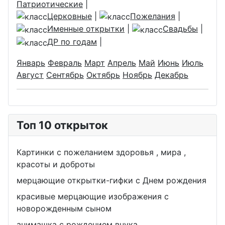
Патриотические
|
Церковные
|
Пожелания
|
Именные открытки
|
Свадьбы
|
ДР по годам
|
Январь
Февраль
Март
Апрель
Май
Июнь
Июль
Август
Сентябрь
Октябрь
Ноябрь
Декабрь
Топ 10 открыток
Картинки с пожеланием здоровья , мира ,
красоты и доброты
мерцающие открытки-гифки с Днем рождения
красивые мерцающие изображения с
новорожденным сыном
анимашка с рождением внука