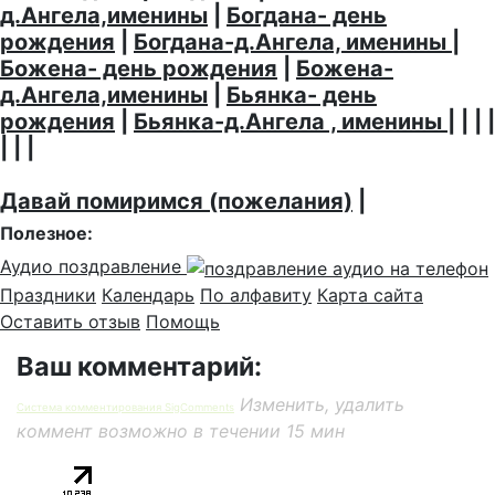
д.Ангела,именины
|
Богдана- день
рождения
|
Богдана-д.Ангела, именины
|
Божена- день рождения
|
Божена-
д.Ангела,именины
|
Бьянка- день
рождения
|
Бьянка-д.Ангела , именины
| | | |
| | |
Давай помиримся (пожелания)
|
Полезное:
Аудио поздравление
Праздники
Календарь
По алфавиту
Карта сайта
Оставить отзыв
Помощь
Ваш комментарий:
Изменить, удалить
Система комментирования SigComments
коммент возможно в течении 15 мин