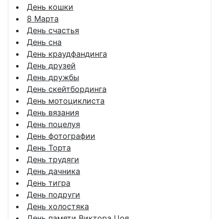
День кошки
8 Марта
День счастья
День сна
День краудфандинга
День друзей
День дружбы
День скейтбординга
День мотоциклиста
День вязания
День поцелуя
День фотографии
День Торта
День трудяги
День дачника
День тигра
День подруги
День холостяка
День памяти Виктора Цоя