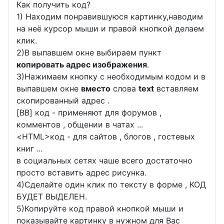
Как получить код?
1) Находим понравившуюся картинку,наводим
на неё курсор мыши и правой кнопкой делаем
клик.
2)В выпавшем окне выбираем пункт
копировать адрес изображения
.
3)Нажимаем кнопку с необходимым кодом и в
выпавшем окне
вместо
слова
text
вставляем
скопированный адрес .
[BB] код - применяют для форумов ,
комментов , общении в чатах ...
<
HTML
>код - для сайтов , блогов , гостевых
книг ...
в социальных сетях чаше всего достаточно
просто вставить адрес рисунка.
4)Сделайте один клик по тексту в форме , КОД
БУДЕТ ВЫДЕЛЕН.
5)Копируйте код правой кнопкой мыши и
показывайте картинку в нужном для Вас