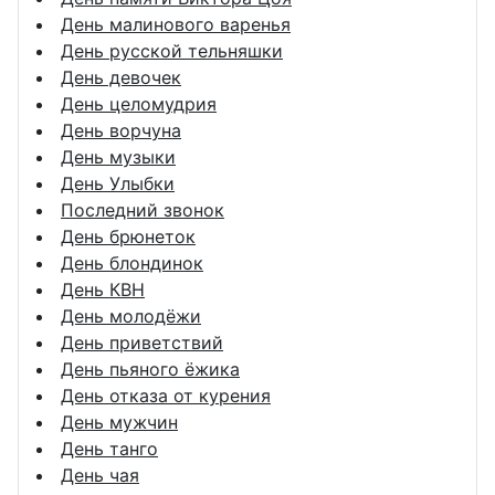
День малинового варенья
День русской тельняшки
День девочек
День целомудрия
День ворчуна
День музыки
День Улыбки
Последний звонок
День брюнеток
День блондинок
День КВН
День молодёжи
День приветствий
День пьяного ёжика
День отказа от курения
День мужчин
День танго
День чая