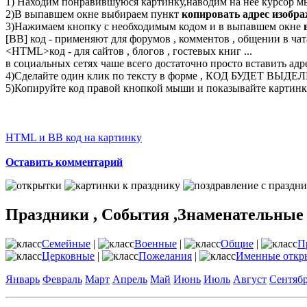
1) Находим понравившуюся картинку,наводим на неё курсор м
2)В выпавшем окне выбираем пункт
копировать адрес изобр
3)Нажимаем кнопку с необходимым кодом и в выпавшем окне
[BB] код - применяют для форумов , комментов , общении в чата
<
HTML
>код - для сайтов , блогов , гостевых книг ...
в социальных сетях чаше всего достаточно просто вставить адр
4)Сделайте один клик по тексту в форме , КОД БУДЕТ ВЫДЕ
5)Копируйте код правой кнопкой мыши и показывайте картинку
HTML и BB код на картинку
Оставить комментарий
Праздники , События ,Знаменательные
Семейные
|
Военные
|
Общие
|
П
Церковные
|
Пожелания
|
Именные откр
Январь
Февраль
Март
Апрель
Май
Июнь
Июль
Август
Сентяб