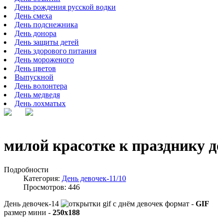
День рождения русской водки
День смеха
День подснежника
День донора
День защиты детей
День здорового питания
День мороженого
День цветов
Выпускной
День волонтера
День медведя
День лохматых
милой красотке к празднику д
Подробности
Категория:
День девочек-11/10
Просмотров: 446
День девочек-14
формат -
GIF
размер мини -
250x188