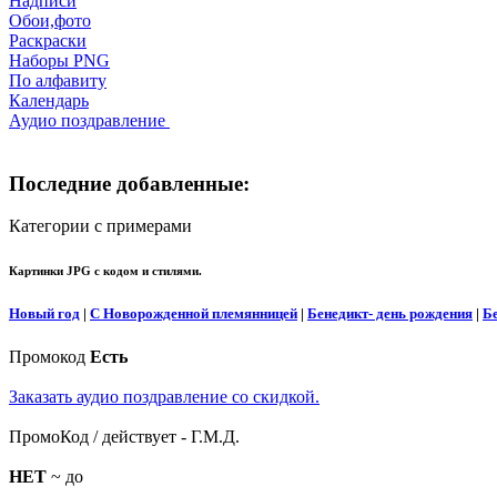
Надписи
Обои,фото
Раскраски
Наборы PNG
По алфавиту
Календарь
Аудио поздравление
Последние добавленные:
Категории с примерами
Картинки JPG с кодом и стилями.
Новый год
|
С Новорожденной племянницей
|
Бенедикт- день рождения
|
Б
Промокод
Есть
Заказать аудио поздравление со скидкой.
ПромоКод / действует - Г.М.Д.
НЕТ
~ до