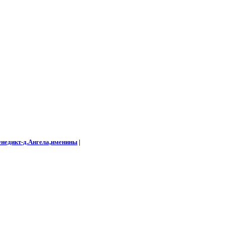
енедикт-д.Ангела,именины
|