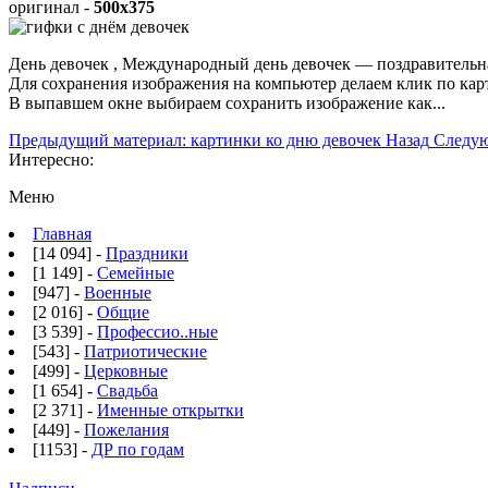
оригинал -
500x375
День девочек , Международный день девочек — поздравительна
Для сохранения изображения на компьютер делаем клик по ка
В выпавшем окне выбираем
сохранить изображение как...
Предыдущий материал: картинки ко дню девочек
Назад
Следую
Интересно:
Меню
Главная
[14 094] -
Праздники
[1 149] -
Семейные
[947] -
Военные
[2 016] -
Общие
[3 539] -
Профессио..ные
[543] -
Патриотические
[499] -
Церковные
[1 654] -
Свадьба
[2 371] -
Именные открытки
[449] -
Пожелания
[1153] -
ДР по годам