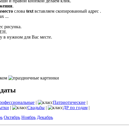
ыши и правой кнопкой делаем клик.
ажения
.
вместо
слова
text
вставляем скопированный адрес .
х ...
ес рисунка.
ЛЕН.
 в нужном для Вас месте.
 даты
рофессиональные
|
Патриотические
|
ытки
|
Свадьбы
|
ДР по годам
|
рь
Октябрь
Ноябрь
Декабрь