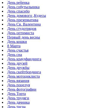
День ребенка
День собутыльника
День спасибо
День домового ,Кудесы
День презерватива
День Св. Валентина
День студотрядов
День оптимиста
Первый день весны
День кошки
8 Марта
День счастья
День сна
День краудфандинга
День друзей
День дружбы
День скейтбординга
День мотоциклиста
День вязания
День поцелуя
День фотографии
День Торта
День трудяги
День дачника
День тигра