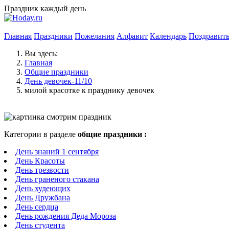
Праздник каждый день
Главная
Праздники
Пожелания
Алфавит
Календарь
Поздравит
Вы здесь:
Главная
Общие праздники
День девочек-11/10
милой красотке к празднику девочек
Категории в разделе
общие праздники :
День знаний 1 сентября
День Красоты
День трезвости
День граненого стакана
День худеющих
День Дружбана
День сердца
День рождения Деда Мороза
День студента