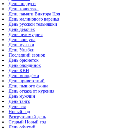
День подруги
День холостяка
День памяти Виктора Цоя
День малинового варенья
День русской тельняшки
День девочек
День целомудрия
День ворчуна
День музыки
День Улыбки
Последний звонок
День брюнеток
День блондинок
День КВН
День молодёжи
День приветствий
День пьяного ёжика
День отказа от курения
День мужчин
День танго
День чая
Новый год
Разгрузочный день
Старый Новый год
День объятий