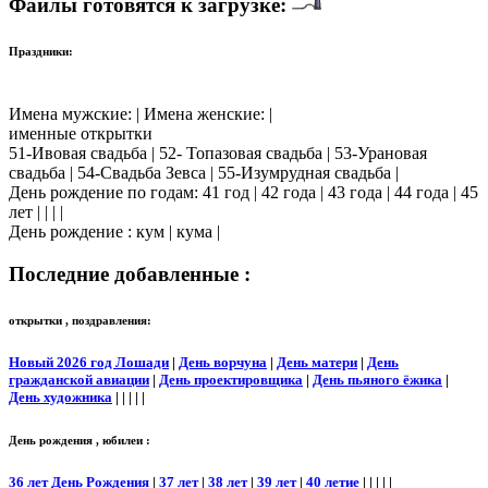
Файлы готовятся к загрузке:
Праздники:
Имена мужские: | Имена женские: |
именные открытки
51-Ивовая свадьба | 52- Топазовая свадьба | 53-Урановая
свадьба | 54-Свадьба Зевса | 55-Изумрудная свадьба |
День рождение по годам: 41 год | 42 года | 43 года | 44 года | 45
лет | | | |
День рождение : кум | кума |
Последние добавленные :
открытки , поздравления:
Новый 2026 год Лошади
|
День ворчуна
|
День матери
|
День
гражданской авиации
|
День проектировщика
|
День пьяного ёжика
|
День художника
| | | | |
День рождения , юбилеи :
36 лет День Рождения
|
37 лет
|
38 лет
|
39 лет
|
40 летие
| | | | |