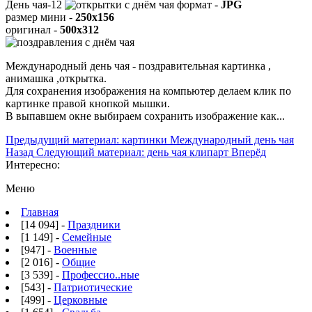
День чая-12
формат -
JPG
размер мини -
250x156
оригинал -
500x312
Международный день чая - поздравительная картинка ,
анимашка ,открытка.
Для сохранения изображения на компьютер делаем клик по
картинке правой кнопкой мышки.
В выпавшем окне выбираем
сохранить изображение как...
Предыдущий материал: картинки Международный день чая
Назад
Следующий материал: день чая клипарт
Вперёд
Интересно:
Меню
Главная
[14 094] -
Праздники
[1 149] -
Семейные
[947] -
Военные
[2 016] -
Общие
[3 539] -
Профессио..ные
[543] -
Патриотические
[499] -
Церковные