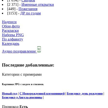
[1 654] -
Свадьба
[2 371] -
Именные открытки
[449] -
Пожелания
[1153] -
ДР по годам
Надписи
Обои,фото
Раскраски
Наборы PNG
По алфавиту
Календарь
Аудио поздравление
Последние добавленные:
Категории с примерами
Картинки JPG с кодом и стилями.
Новый год
|
С Новорожденной племянницей
|
Бенедикт- день рождения
|
Бенедикт-д.Ангела,именины
|
Промокод
Есть