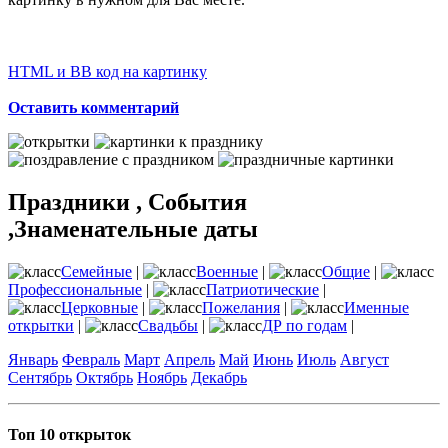
HTML и BB код на картинку
Оставить комментарий
Праздники , События
,Знаменательные даты
Семейные
|
Военные
|
Общие
|
Профессиональные
|
Патриотические
|
Церковные
|
Пожелания
|
Именные
открытки
|
Свадьбы
|
ДР по годам
|
Январь
Февраль
Март
Апрель
Май
Июнь
Июль
Август
Сентябрь
Октябрь
Ноябрь
Декабрь
Топ 10 открыток