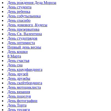
День рождения Деда Мороза
День студента
День ребенка
День собутыльника
День спасибо
День домового ,Кудесы
День презерватива
День Св. Валентина
День студотрядов
День оптимиста
Первый день весны
День кошки
8 Марта
День счастья
День сна
День краудфандинга
День друзей
День дружбы
День скейтбординга
День мотоциклиста
День вязания
День поцелуя
День фотографии
День Торта
День трудяги