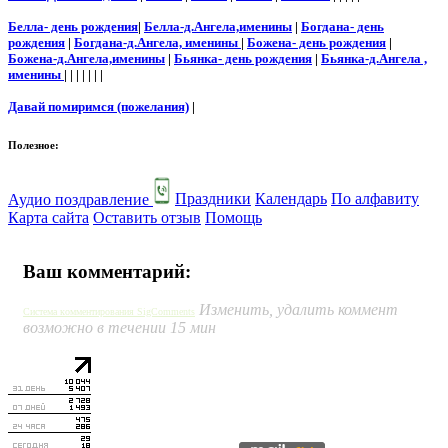
Белла- день рождения
|
Белла-д.Ангела,именины
|
Богдана- день
рождения
|
Богдана-д.Ангела, именины
|
Божена- день рождения
|
Божена-д.Ангела,именины
|
Бьянка- день рождения
|
Бьянка-д.Ангела ,
именины
| | | | | | |
Давай помиримся (пожелания)
|
Полезное:
Аудио поздравление
Праздники
Календарь
По алфавиту
Карта сайта
Оставить отзыв
Помощь
Ваш комментарий:
Изменить, удалить коммент
Система комментирования SigComments
возможно в течении 15 мин