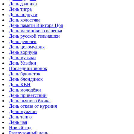
День дачника
День тигра
День подруги
День холостяка
День памяти Виктора Цоя
День малинового варенья
День русской тельняшки
День девочек
День целомудрия
День ворчуна
День музыки
День Улыбки
Последний звонок
День брюнеток
День блондинок
День КВН
День молодёжи
День приветствий
День пьяного ёжика
День отказа от курения
День мужчин
День танго
День чая
Новый год
Разгрузочный день