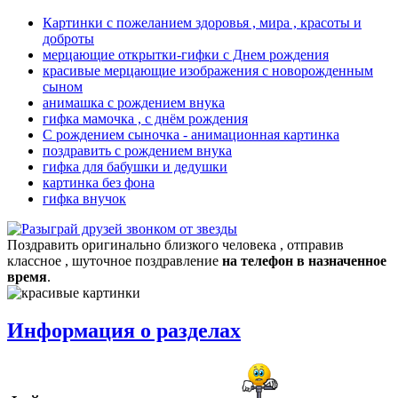
Картинки с пожеланием здоровья , мира , красоты и
доброты
мерцающие открытки-гифки с Днем рождения
красивые мерцающие изображения с новорожденным
сыном
анимашка с рождением внука
гифка мамочка , с днём рождения
С рождением сыночка - анимационная картинка
поздравить с рождением внука
гифка для бабушки и дедушки
картинка без фона
гифка внучок
Поздравить оригинально близкого человека , отправив
классное , шуточное поздравление
на телефон в назначенное
время
.
Информация о разделах