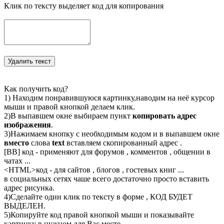
Клик по тексту выделяет код для копирования
Как получить код?
1) Находим понравившуюся картинку,наводим на неё курсор
мыши и правой кнопкой делаем клик.
2)В выпавшем окне выбираем пункт
копировать адрес
изображения
.
3)Нажимаем кнопку с необходимым кодом и в выпавшем окне
вместо
слова
text
вставляем скопированный адрес .
[BB] код - применяют для форумов , комментов , общении в
чатах ...
<
HTML
>код - для сайтов , блогов , гостевых книг ...
в социальных сетях чаше всего достаточно просто вставить
адрес рисунка.
4)Сделайте один клик по тексту в форме , КОД БУДЕТ
ВЫДЕЛЕН.
5)Копируйте код правой кнопкой мыши и показывайте
картинку в нужном для Вас месте.