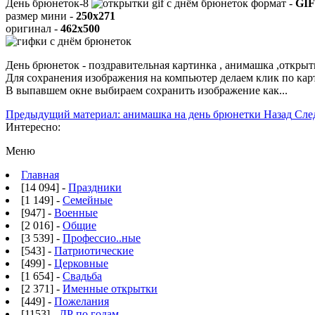
День брюнеток-8
формат -
GIF
размер мини -
250x271
оригинал -
462x500
День брюнеток - поздравительная картинка , анимашка ,открыт
Для сохранения изображения на компьютер делаем клик по ка
В выпавшем окне выбираем
сохранить изображение как...
Предыдущий материал: анимашка на день брюнетки
Назад
Сле
Интересно:
Меню
Главная
[14 094] -
Праздники
[1 149] -
Семейные
[947] -
Военные
[2 016] -
Общие
[3 539] -
Профессио..ные
[543] -
Патриотические
[499] -
Церковные
[1 654] -
Свадьба
[2 371] -
Именные открытки
[449] -
Пожелания
[1153] -
ДР по годам