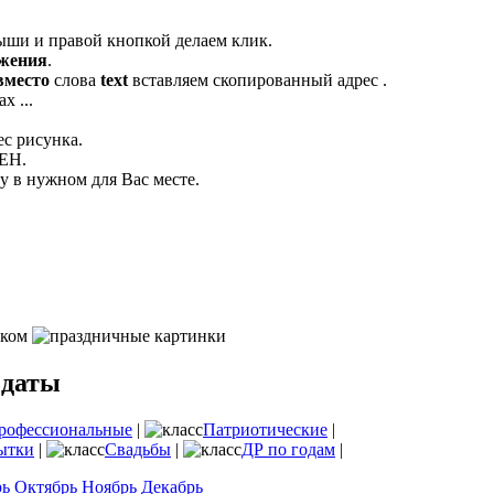
ыши и правой кнопкой делаем клик.
ажения
.
вместо
слова
text
вставляем скопированный адрес .
х ...
ес рисунка.
ЛЕН.
 в нужном для Вас месте.
 даты
рофессиональные
|
Патриотические
|
ытки
|
Свадьбы
|
ДР по годам
|
рь
Октябрь
Ноябрь
Декабрь