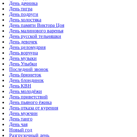
День дачника
День тигра
День подруги
День холостяка
День памяти Виктора Цоя
День малинового варенья
День русской тельняшки
День девочек
День целомудрия
День ворчуна
День музыки
День Улыбки
Последний звонок
День брюнеток
День блондинок
День КВН
День молодёжи
День приветствий
День пьяного ёжика
День отказа от курения
День мужчин
День танго
День чая
Новый год
Разгрузочный день