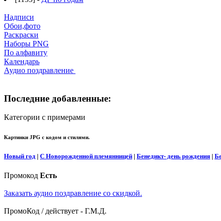
Надписи
Обои,фото
Раскраски
Наборы PNG
По алфавиту
Календарь
Аудио поздравление
Последние добавленные:
Категории с примерами
Картинки JPG с кодом и стилями.
Новый год
|
С Новорожденной племянницей
|
Бенедикт- день рождения
|
Б
Промокод
Есть
Заказать аудио поздравление со скидкой.
ПромоКод / действует - Г.М.Д.