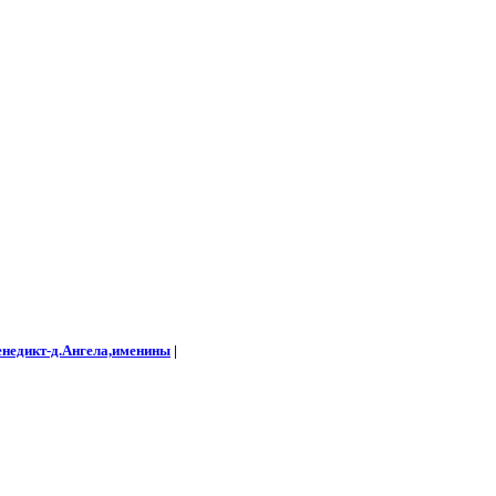
енедикт-д.Ангела,именины
|