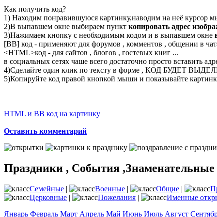
Как получить код?
1) Находим понравившуюся картинку,наводим на неё курсор м
2)В выпавшем окне выбираем пункт
копировать адрес изобр
3)Нажимаем кнопку с необходимым кодом и в выпавшем окне
[BB] код - применяют для форумов , комментов , общении в чата
<
HTML
>код - для сайтов , блогов , гостевых книг ...
в социальных сетях чаше всего достаточно просто вставить адр
4)Сделайте один клик по тексту в форме , КОД БУДЕТ ВЫДЕ
5)Копируйте код правой кнопкой мыши и показывайте картинку
HTML и BB код на картинку
Оставить комментарий
Праздники , События ,Знаменательные
Семейные
|
Военные
|
Общие
|
П
Церковные
|
Пожелания
|
Именные откр
Январь
Февраль
Март
Апрель
Май
Июнь
Июль
Август
Сентяб