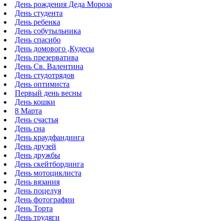
День рождения Деда Мороза
День студента
День ребенка
День собутыльника
День спасибо
День домового ,Кудесы
День презерватива
День Св. Валентина
День студотрядов
День оптимиста
Первый день весны
День кошки
8 Марта
День счастья
День сна
День краудфандинга
День друзей
День дружбы
День скейтбординга
День мотоциклиста
День вязания
День поцелуя
День фотографии
День Торта
День трудяги