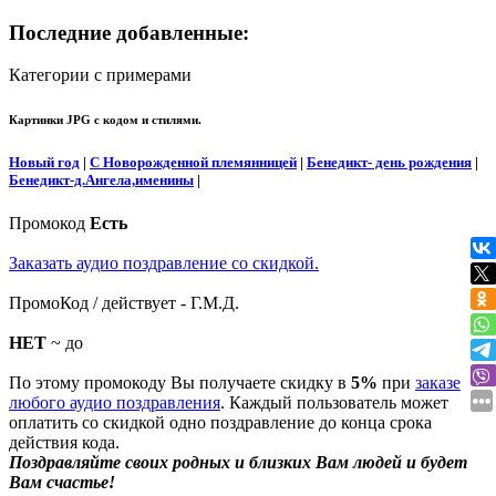
Последние добавленные:
Категории с примерами
Картинки JPG с кодом и стилями.
Новый год
|
С Новорожденной племянницей
|
Бенедикт- день рождения
|
Бенедикт-д.Ангела,именины
|
Промокод
Есть
Заказать аудио поздравление со скидкой.
ПромоКод / действует - Г.М.Д.
НЕТ
~ до
По этому промокоду Вы получаете скидку в
5%
при
заказе
любого аудио поздравления
. Каждый пользователь может
оплатить со скидкой одно поздравление до конца срока
действия кода.
Поздравляйте своих родных и близких Вам людей и будет
Вам счастье!