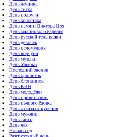
День дачника
День тигра
День подруги
День холостяка
День памяти Виктора Цоя
День малинового варенья
День русской тельняшки
День девочек
День целомудрия
День ворчуна
День музыки
День Улыбки
Последний звонок
День брюнеток
День блондинок
День КВН
День молодёжи
День приветствий
День пьяного ёжика
День отказа от курения
День мужчин
День танго
День чая
Новый год
Разгрузочный день