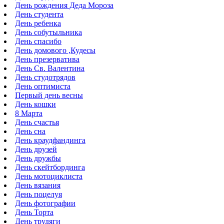
День рождения Деда Мороза
День студента
День ребенка
День собутыльника
День спасибо
День домового ,Кудесы
День презерватива
День Св. Валентина
День студотрядов
День оптимиста
Первый день весны
День кошки
8 Марта
День счастья
День сна
День краудфандинга
День друзей
День дружбы
День скейтбординга
День мотоциклиста
День вязания
День поцелуя
День фотографии
День Торта
День трудяги