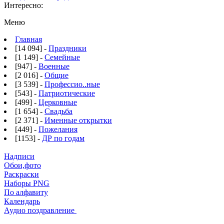
Интересно:
Меню
Главная
[14 094] -
Праздники
[1 149] -
Семейные
[947] -
Военные
[2 016] -
Общие
[3 539] -
Профессио..ные
[543] -
Патриотические
[499] -
Церковные
[1 654] -
Свадьба
[2 371] -
Именные открытки
[449] -
Пожелания
[1153] -
ДР по годам
Надписи
Обои,фото
Раскраски
Наборы PNG
По алфавиту
Календарь
Аудио поздравление