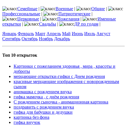
Семейные
|
Военные
|
Общие
|
Профессиональные
|
Патриотические
|
Церковные
|
Пожелания
|
Именные
открытки
|
Свадьбы
|
ДР по годам
|
Январь
Февраль
Март
Апрель
Май
Июнь
Июль
Август
Сентябрь
Октябрь
Ноябрь
Декабрь
Топ 10 открыток
Картинки с пожеланием здоровья , мира , красоты и
доброты
мерцающие открытки-гифки с Днем рождения
красивые мерцающие изображения с новорожденным
сыном
анимашка с рождением внука
гифка мамочка , с днём рождения
С рождением сыночка - анимационная картинка
поздравить с рождением внука
гифка для бабушки и дедушки
картинка без фона
гифка внучок