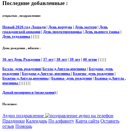
Последние добавленные :
открытки , поздравления:
Новый 2026 год Лошади
|
День ворчуна
|
День матери
|
День
гражданской авиации
|
День проектировщика
|
День пьяного ёжика
|
День художника
| | | | |
День рождения , юбилеи :
36 лет День Рождения
|
37 лет
|
38 лет
|
39 лет
|
40 летие
| | | | |
Белла- день рождения
|
Белла-д.Ангела,именины
|
Богдана- день
рождения
|
Богдана-д.Ангела, именины
|
Божена- день рождения
|
Божена-д.Ангела,именины
|
Бьянка- день рождения
|
Бьянка-д.Ангела ,
именины
| | | | | | |
Давай помиримся (пожелания)
|
Полезное:
Аудио поздравление
Праздники
Календарь
По алфавиту
Карта сайта
Оставить
отзыв
Помощь