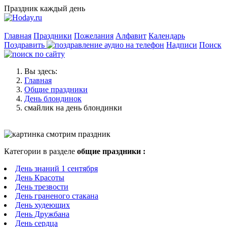
Праздник каждый день
Главная
Праздники
Пожелания
Алфавит
Календарь
Поздравить
Надписи
Поиск
Вы здесь:
Главная
Общие праздники
День блондинок
смайлик на день блондинки
Категории в разделе
общие праздники :
День знаний 1 сентября
День Красоты
День трезвости
День граненого стакана
День худеющих
День Дружбана
День сердца