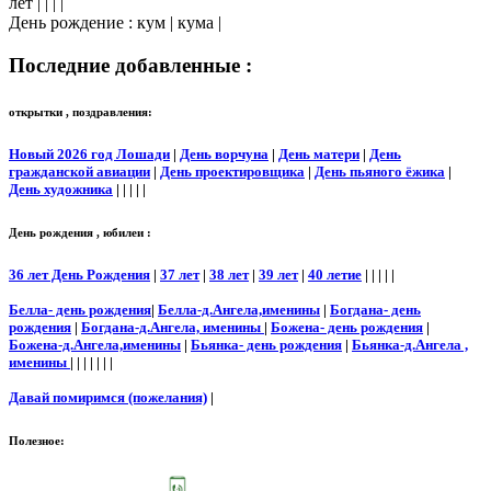
лет | | | |
День рождение : кум | кума |
Последние добавленные :
открытки , поздравления:
Новый 2026 год Лошади
|
День ворчуна
|
День матери
|
День
гражданской авиации
|
День проектировщика
|
День пьяного ёжика
|
День художника
| | | | |
День рождения , юбилеи :
36 лет День Рождения
|
37 лет
|
38 лет
|
39 лет
|
40 летие
| | | | |
Белла- день рождения
|
Белла-д.Ангела,именины
|
Богдана- день
рождения
|
Богдана-д.Ангела, именины
|
Божена- день рождения
|
Божена-д.Ангела,именины
|
Бьянка- день рождения
|
Бьянка-д.Ангела ,
именины
| | | | | | |
Давай помиримся (пожелания)
|
Полезное: