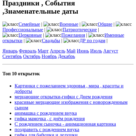
Праздники , События
,Знаменательные даты
Семейные
|
Военные
|
Общие
|
Профессиональные
|
Патриотические
|
Церковные
|
Пожелания
|
Именные
открытки
|
Свадьбы
|
ДР по годам
|
Январь
Февраль
Март
Апрель
Май
Июнь
Июль
Август
Сентябрь
Октябрь
Ноябрь
Декабрь
Топ 10 открыток
Картинки с пожеланием здоровья , мира , красоты и
доброты
мерцающие открытки-гифки с Днем рождения
красивые мерцающие изображения с новорожденным
сыном
анимашка с рождением внука
гифка мамочка , с днём рождения
С рождением сыночка - анимационная картинка
поздравить с рождением внука
гифка для бабушки и дедушки