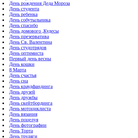
День рождения Деда Мороза
День студента
День ребенка
День собутыльника
День спасибо
День домового ,Кудесы
День презерватива
День Св. Валентина
День студотрядов
День оптимиста
Первый день весны
День кошки
8 Марта
День счастья
День сна
День краудфандинга
День друзей
День дружбы
День скейтбординга
День мотоциклиста
День вязания
День поцелуя
День фотографии
День Торта
День трудяги