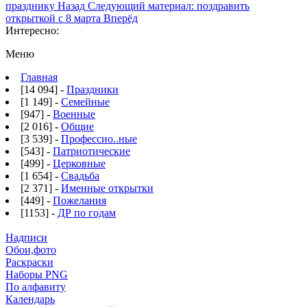
празднику
Назад
Следующий материал: поздравить
открыткой с 8 марта
Вперёд
Интересно:
Меню
Главная
[14 094] -
Праздники
[1 149] -
Семейные
[947] -
Военные
[2 016] -
Общие
[3 539] -
Профессио..ные
[543] -
Патриотические
[499] -
Церковные
[1 654] -
Свадьба
[2 371] -
Именные открытки
[449] -
Пожелания
[1153] -
ДР по годам
Надписи
Обои,фото
Раскраски
Наборы PNG
По алфавиту
Календарь