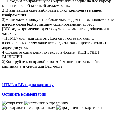
1) Находим понравившуюся картинку,наводим на неё курсор
мыши и правой кнопкой делаем клик.
2)В выпавшем окне выбираем пункт
копировать адрес
изображения
.
3)Нажимаем кнопку с необходимым кодом и в выпавшем окне
вместо
слова
text
вставляем скопированный адрес .
[BB] код - применяют для форумов , комментов , общении в
чатах ...
<
HTML
>код - для сайтов , блогов , гостевых книг ...
в социальных сетях чаше всего достаточно просто вставить
адрес рисунка.
4)Сделайте один клик по тексту в форме , КОД БУДЕТ
ВЫДЕЛЕН.
5)Копируйте код правой кнопкой мыши и показывайте
картинку в нужном для Вас месте.
HTML и BB код на картинку
Оставить комментарий