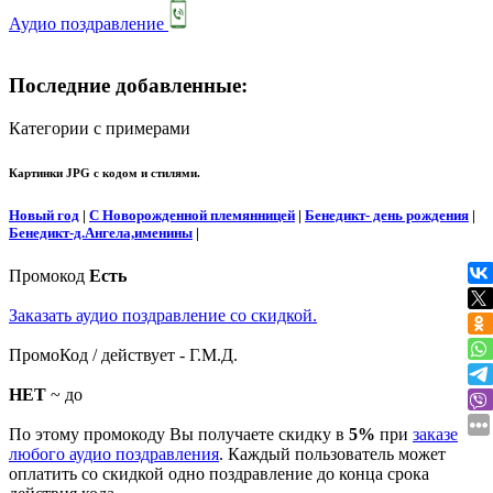
Аудио поздравление
Последние добавленные:
Категории с примерами
Картинки JPG с кодом и стилями.
Новый год
|
С Новорожденной племянницей
|
Бенедикт- день рождения
|
Бенедикт-д.Ангела,именины
|
Промокод
Есть
Заказать аудио поздравление со скидкой.
ПромоКод / действует - Г.М.Д.
НЕТ
~ до
По этому промокоду Вы получаете скидку в
5%
при
заказе
любого аудио поздравления
. Каждый пользователь может
оплатить со скидкой одно поздравление до конца срока