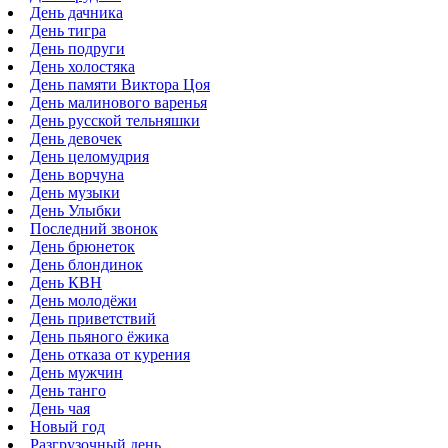
День дачника
День тигра
День подруги
День холостяка
День памяти Виктора Цоя
День малинового варенья
День русской тельняшки
День девочек
День целомудрия
День ворчуна
День музыки
День Улыбки
Последний звонок
День брюнеток
День блондинок
День КВН
День молодёжи
День приветствий
День пьяного ёжика
День отказа от курения
День мужчин
День танго
День чая
Новый год
Разгрузочный день