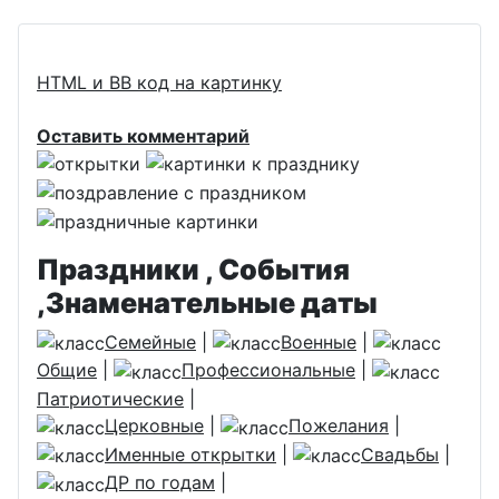
HTML и BB код на картинку
Оставить комментарий
Праздники , События
,Знаменательные даты
Семейные
|
Военные
|
Общие
|
Профессиональные
|
Патриотические
|
Церковные
|
Пожелания
|
Именные открытки
|
Свадьбы
|
ДР по годам
|