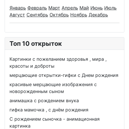
Январь
Февраль
Март
Апрель
Май
Июнь
Июль
Август
Сентябрь
Октябрь
Ноябрь
Декабрь
Топ 10 открыток
Картинки с пожеланием здоровья , мира ,
красоты и доброты
мерцающие открытки-гифки с Днем рождения
красивые мерцающие изображения с
новорожденным сыном
анимашка с рождением внука
гифка мамочка , с днём рождения
С рождением сыночка - анимационная
картинка