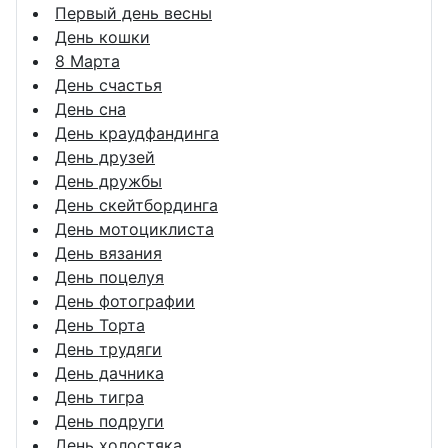
Первый день весны
День кошки
8 Марта
День счастья
День сна
День краудфандинга
День друзей
День дружбы
День скейтбординга
День мотоциклиста
День вязания
День поцелуя
День фотографии
День Торта
День трудяги
День дачника
День тигра
День подруги
День холостяка