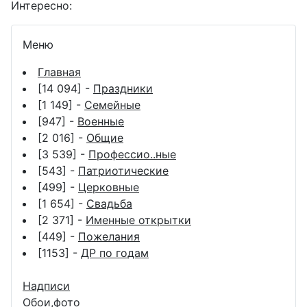
Интересно:
Меню
Главная
[14 094] -
Праздники
[1 149] -
Семейные
[947] -
Военные
[2 016] -
Общие
[3 539] -
Профессио..ные
[543] -
Патриотические
[499] -
Церковные
[1 654] -
Свадьба
[2 371] -
Именные открытки
[449] -
Пожелания
[1153] -
ДР по годам
Надписи
Обои,фото