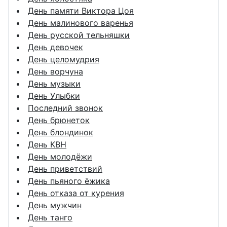
День памяти Виктора Цоя
День малинового варенья
День русской тельняшки
День девочек
День целомудрия
День ворчуна
День музыки
День Улыбки
Последний звонок
День брюнеток
День блондинок
День КВН
День молодёжи
День приветствий
День пьяного ёжика
День отказа от курения
День мужчин
День танго