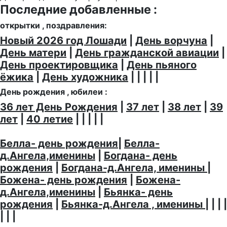
Последние добавленные :
открытки , поздравления:
Новый 2026 год Лошади
|
День ворчуна
|
День матери
|
День гражданской авиации
|
День проектировщика
|
День пьяного
ёжика
|
День художника
| | | | |
День рождения , юбилеи :
36 лет День Рождения
|
37 лет
|
38 лет
|
39
лет
|
40 летие
| | | | |
Белла- день рождения
|
Белла-
д.Ангела,именины
|
Богдана- день
рождения
|
Богдана-д.Ангела, именины
|
Божена- день рождения
|
Божена-
д.Ангела,именины
|
Бьянка- день
рождения
|
Бьянка-д.Ангела , именины
| | | |
| | |