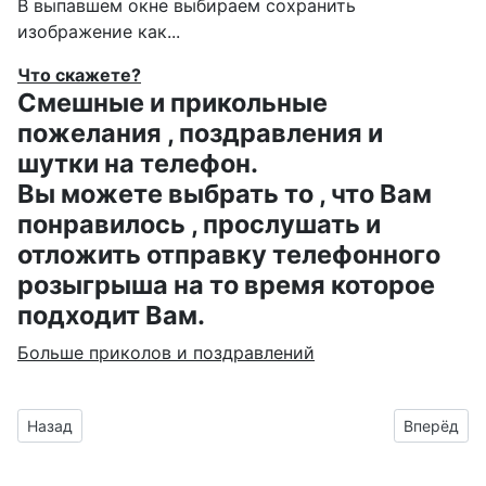
В выпавшем окне выбираем
сохранить
изображение как...
Что скажете?
Смешные и прикольные
пожелания , поздравления и
шутки на телефон.
Вы можете выбрать то , что Вам
понравилось , прослушать и
отложить отправку телефонного
розыгрыша на то время которое
подходит Вам.
Больше приколов и поздравлений
Предыдущий материал: медведь ржёт анимашка к 1 апреля
Следующий
Назад
Вперёд