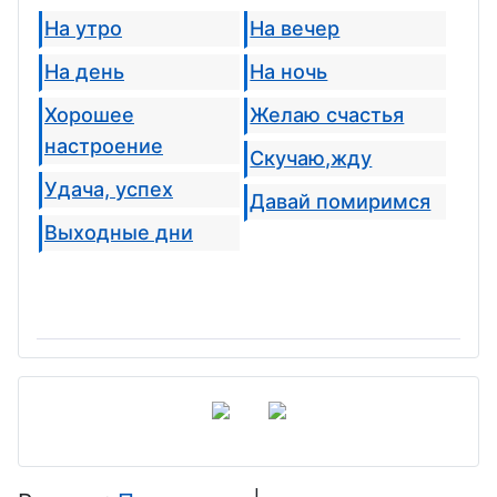
На утро
На вечер
На день
На ночь
Хорошее
Желаю счастья
настроение
Скучаю,жду
Удача, успех
Давай помиримся
Выходные дни