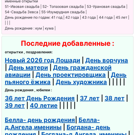
именные открытки
51-Ивовая свадьба | 52- Топазовая свадьба | 53-Урановая свадьба |
54-Свадьба Зевса | 55-Изумрудная свадьба |
День рождение по годам: 41 год | 42 года | 43 года | 44 года | 45 лет |
| | |
День рождение : кум | кума |
Последние добавленные :
открытки , поздравления:
Новый 2026 год Лошади
|
День ворчуна
|
День матери
|
День гражданской
авиации
|
День проектировщика
|
День
пьяного ёжика
|
День художника
| | | | |
День рождения , юбилеи :
36 лет День Рождения
|
37 лет
|
38 лет
|
39 лет
|
40 летие
| | | | |
Белла- день рождения
|
Белла-
д.Ангела,именины
|
Богдана- день
рождения
|
Богдана-д.Ангела, именины
|