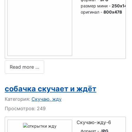
размер мини -
250x149
оригинал -
800x478
Read more …
собачка скучает и ждёт
Подробности
Категория:
Скучаю, жду
Просмотров: 249
Скучаю-жду-6
формат -
JPG