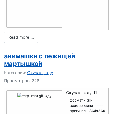
Read more …
анимашка с лежащей
мартышкой
Подробности
Категория:
Скучаю, жду
Просмотров: 328
Скучаю-жду-11
формат -
GIF
размер мини -
----
оригинал -
364x260