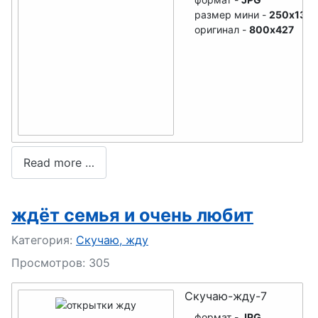
размер мини -
250x133
оригинал -
800x427
Read more …
ждёт семья и очень любит
Подробности
Категория:
Скучаю, жду
Просмотров: 305
Скучаю-жду-7
формат -
JPG