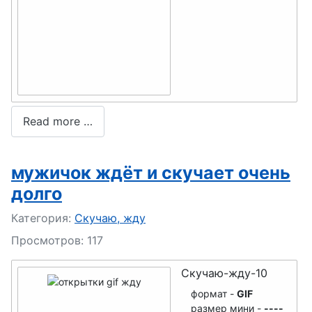
Read more …
мужичок ждёт и скучает очень
долго
Подробности
Категория:
Скучаю, жду
Просмотров: 117
Скучаю-жду-10
формат -
GIF
размер мини -
----