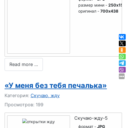
размер мини -
250x156
оригинал -
700x438
Read more …
«У меня без тебя печалька»
Подробности
Категория:
Скучаю, жду
Просмотров: 199
Скучаю-жду-5
формат -
JPG