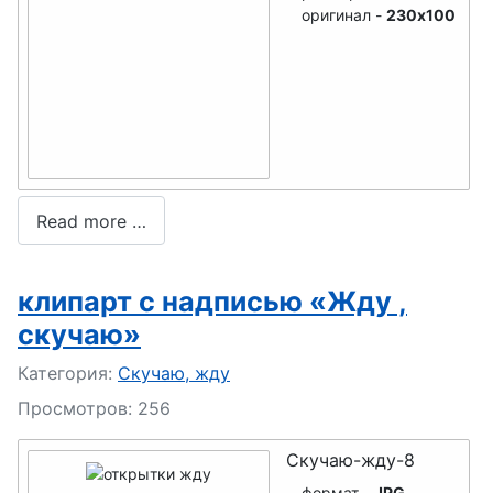
оригинал -
230x100
Read more …
клипарт с надписью «Жду ,
скучаю»
Подробности
Категория:
Скучаю, жду
Просмотров: 256
Скучаю-жду-8
формат -
JPG