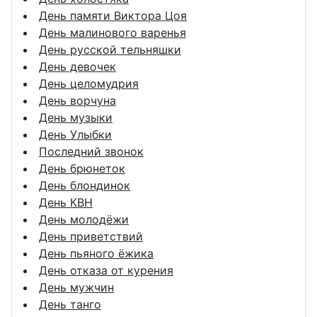
День памяти Виктора Цоя
День малинового варенья
День русской тельняшки
День девочек
День целомудрия
День ворчуна
День музыки
День Улыбки
Последний звонок
День брюнеток
День блондинок
День КВН
День молодёжи
День приветствий
День пьяного ёжика
День отказа от курения
День мужчин
День танго