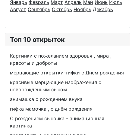
Январь
Февраль
Март
Апрель
Май
Июнь
Июль
Август
Сентябрь
Октябрь
Ноябрь
Декабрь
Топ 10 открыток
Картинки с пожеланием здоровья , мира ,
красоты и доброты
мерцающие открытки-гифки с Днем рождения
красивые мерцающие изображения с
новорожденным сыном
анимашка с рождением внука
гифка мамочка , с днём рождения
С рождением сыночка - анимационная
картинка