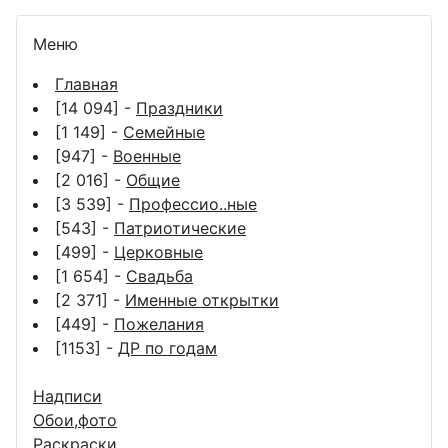
Меню
Главная
[14 094] -
Праздники
[1 149] -
Семейные
[947] -
Военные
[2 016] -
Общие
[3 539] -
Профессио..ные
[543] -
Патриотические
[499] -
Церковные
[1 654] -
Свадьба
[2 371] -
Именные открытки
[449] -
Пожелания
[1153] -
ДР по годам
Надписи
Обои,фото
Раскраски