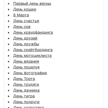
Первый день весны
День кошки
8 Марта
День счастья
День сна
День краудфандинга
День друзей
День дружбы
День скейтбординга
День мотоциклиста
День вязания
День поцелуя
День фотографии
День Торта
День трудяги
День дачника
День тигра
День подруги
День холостяка