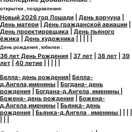
открытки , поздравления:
Новый 2026 год Лошади
|
День ворчуна
|
День матери
|
День гражданской авиации
|
День проектировщика
|
День пьяного
ёжика
|
День художника
| | | | |
День рождения , юбилеи :
36 лет День Рождения
|
37 лет
|
38 лет
|
39
лет
|
40 летие
| | | | |
Белла- день рождения
|
Белла-
д.Ангела,именины
|
Богдана- день
рождения
|
Богдана-д.Ангела, именины
|
Божена- день рождения
|
Божена-
д.Ангела,именины
|
Бьянка- день
рождения
|
Бьянка-д.Ангела , именины
| | | |
| | |