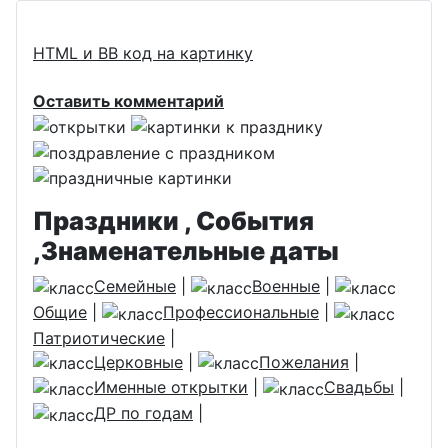
HTML и BB код на картинку
Оставить комментарий
Праздники , События
,Знаменательные даты
Семейные
|
Военные
|
Общие
|
Профессиональные
|
Патриотические
|
Церковные
|
Пожелания
|
Именные открытки
|
Свадьбы
|
ДР по годам
|