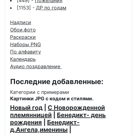
[449] -
Пожелания
[1153] -
ДР по годам
Надписи
Обои,фото
Раскраски
Наборы PNG
По алфавиту
Календарь
Аудио поздравление
Последние добавленные:
Категории с примерами
Картинки JPG с кодом и стилями.
Новый год
|
С Новорожденной
племянницей
|
Бенедикт- день
рождения
|
Бенедикт-
д.Ангела,именины
|