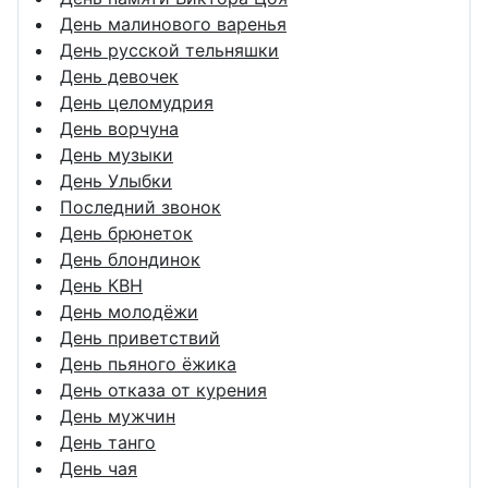
День малинового варенья
День русской тельняшки
День девочек
День целомудрия
День ворчуна
День музыки
День Улыбки
Последний звонок
День брюнеток
День блондинок
День КВН
День молодёжи
День приветствий
День пьяного ёжика
День отказа от курения
День мужчин
День танго
День чая