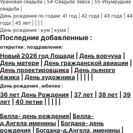
Урановая свадьба | 54-Свадьба Зевса | 55-Изумрудная
свадьба |
День рождение по годам: 41 год | 42 года | 43 года | 44
года | 45 лет | | | |
День рождение : кум | кума |
Последние добавленные :
открытки , поздравления:
Новый 2026 год Лошади
|
День ворчуна
|
День матери
|
День гражданской авиации
|
День проектировщика
|
День пьяного
ёжика
|
День художника
| | | | |
День рождения , юбилеи :
36 лет День Рождения
|
37 лет
|
38 лет
|
39
лет
|
40 летие
| | | | |
Белла- день рождения
|
Белла-
д.Ангела,именины
|
Богдана- день
рождения
|
Богдана-д.Ангела, именины
|