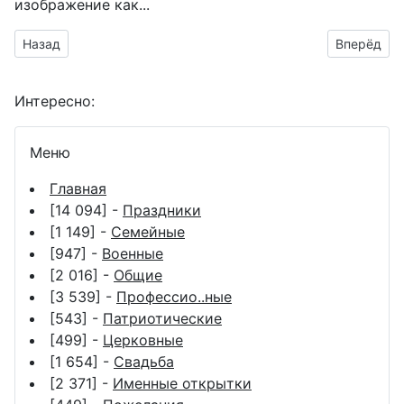
изображение как...
Предыдущий материал: Картинки Александр Васильевич КВ
Следующий
Назад
Вперёд
Интересно:
Меню
Главная
[14 094] -
Праздники
[1 149] -
Семейные
[947] -
Военные
[2 016] -
Общие
[3 539] -
Профессио..ные
[543] -
Патриотические
[499] -
Церковные
[1 654] -
Свадьба
[2 371] -
Именные открытки