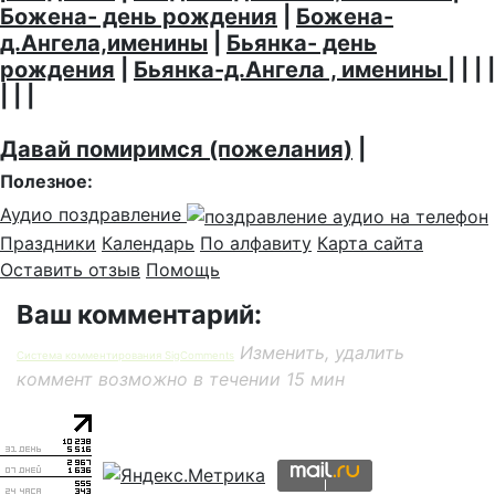
Божена- день рождения
|
Божена-
д.Ангела,именины
|
Бьянка- день
рождения
|
Бьянка-д.Ангела , именины
| | | |
| | |
Давай помиримся (пожелания)
|
Полезное:
Аудио поздравление
Праздники
Календарь
По алфавиту
Карта сайта
Оставить отзыв
Помощь
Ваш комментарий:
Изменить, удалить
Система комментирования SigComments
коммент возможно в течении 15 мин