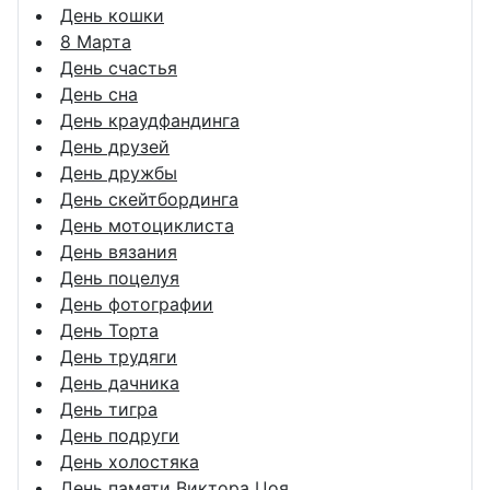
День кошки
8 Марта
День счастья
День сна
День краудфандинга
День друзей
День дружбы
День скейтбординга
День мотоциклиста
День вязания
День поцелуя
День фотографии
День Торта
День трудяги
День дачника
День тигра
День подруги
День холостяка
День памяти Виктора Цоя