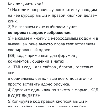
Как получить код?
1) Находим понравившуюся картинку,наводим
на неё курсор мыши и правой кнопкой делаем
клик.
2)В выпавшем окне выбираем пункт
копировать адрес изображения
.
3)Нажимаем кнопку с необходимым кодом и в
выпавшем окне
вместо
слова
text
вставляем
скопированный адрес .
[BB] код - применяют для форумов ,
комментов , общении в чатах ...
<
HTML
>код - для сайтов , блогов , гостевых
книг ...
в социальных сетях чаше всего достаточно
просто вставить адрес рисунка.
4)Сделайте один клик по тексту в форме , КОД
БУДЕТ ВЫДЕЛЕН.
5)Копируйте код правой кнопкой мыши и
показывайте картинку в нужном для Вас