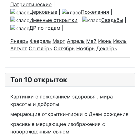
Патриотические
|
Церковные
|
Пожелания
|
Именные открытки
|
Свадьбы
|
ДР по годам
|
Январь
Февраль
Март
Апрель
Май
Июнь
Июль
Август
Сентябрь
Октябрь
Ноябрь
Декабрь
Топ 10 открыток
Картинки с пожеланием здоровья , мира ,
красоты и доброты
мерцающие открытки-гифки с Днем рождения
красивые мерцающие изображения с
новорожденным сыном