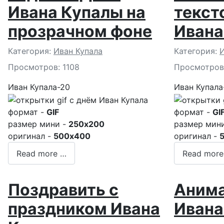
Ивана Купалы на
текст
прозрачном фоне
Ивана
Подробности
Подробност
Категория:
Иван Купала
Категория:
И
Просмотров: 1108
Просмотров
Иван Купала-20
Иван Купала
формат -
GIF
формат -
GI
размер мини -
250x200
размер мин
оригинал -
500x400
оригинал -
Read more …
Read more
Поздравить с
Анима
праздником Ивана
Ивана