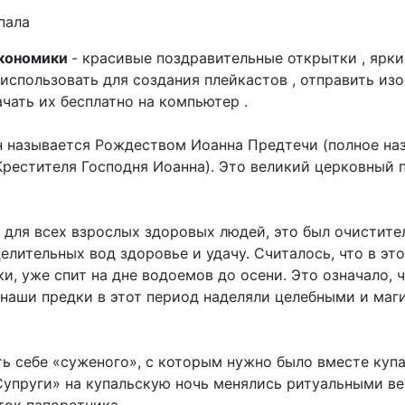
пала
экономики
- красивые поздравительные открытки , ярки
 использовать для создания плейкастов , отправить из
ачать их бесплатно на компьютер .
 называется Рождеством Иоанна Предтечи (полное наз
рестителя Господня Иоанна). Это великий церковный 
 для всех взрослых здоровых людей, это был очистит
целительных вод здоровье и удачу. Считалось, что в эт
и, уже спит на дне водоемов до осени. Это означало, ч
 наши предки в этот период наделяли целебными и ма
ь себе «суженого», с которым нужно было вместе купа
Супруги» на купальскую ночь менялись ритуальными ве
ок папоротника...