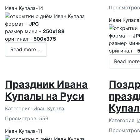
Просмотров
Иван Купала-14
Иван Купала
формат -
JPG
размер мини -
250x188
формат -
JP
оригинал -
500x375
размер мин
Read more …
оригинал -
Read more
Праздник Ивана
Поздр
Купалы на Руси
празд
Купа
Подробности
Категория:
Иван Купала
Просмотров: 559
Подробност
Категория:
И
Просмотров
Иван Купала-11