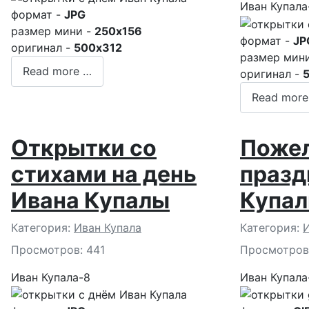
Иван Купала
формат -
JPG
размер мини -
250x156
формат -
JP
оригинал -
500x312
размер мин
Read more …
оригинал -
Read more
Открытки со
Пожел
стихами на день
празд
Ивана Купалы
Купа
Подробности
Подробност
Категория:
Иван Купала
Категория:
И
Просмотров: 441
Просмотров
Иван Купала-8
Иван Купала