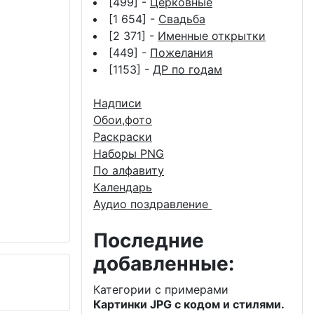
[499] -
Церковные
[1 654] -
Свадьба
[2 371] -
Именные открытки
[449] -
Пожелания
[1153] -
ДР по годам
Надписи
Обои,фото
Раскраски
Наборы PNG
По алфавиту
Календарь
Аудио поздравление
Последние
добавленные:
Категории с примерами
Картинки JPG с кодом и стилями.