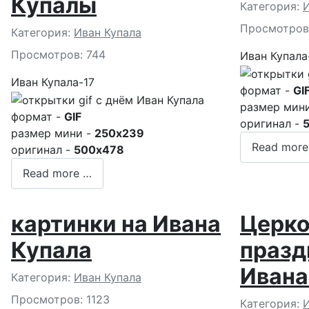
Купалы
Подробност
Категория:
И
Просмотров
Подробности
Категория:
Иван Купала
Просмотров: 744
Иван Купала
Иван Купала-17
формат -
GI
размер мин
формат -
GIF
оригинал -
размер мини -
250x239
Read more
оригинал -
500x478
Read more …
картинки на Ивана
Церк
Купала
празд
Ивана
Подробности
Категория:
Иван Купала
Просмотров: 1123
Подробност
Категория:
И