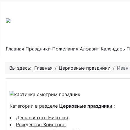
Праздник каждый день
Главная
Праздники
Пожелания
Алфавит
Календарь
П
Вы здесь:
Главная
Церковные праздники
Иван 
Категории в разделе
Церковные праздники :
День святого Николая
Рождество Христово