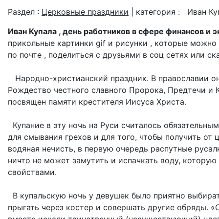
Раздел :
Церковные праздники
| категория :
Иван Ку
Иван Купала , день работников в сфере финансов и 
прикольные картинки gif и рисунки , которые можно
по почте , поделиться с друзьями в соц сетях или ск
Народно-христианский праздник. В православии он
Рождество честного славного Пророка, Предтечи и К
посвящен памяти крестителя Иисуса Христа.
Купание в эту ночь на Руси считалось обязательным
для смывания грехов и для того, чтобы получить от 
водяная нечисть, в первую очередь распутные русалк
ничто не может замутить и испачкать воду, которую
свойствами.
В купальскую ночь у девушек было приятно выбират
прыгать через костер и совершать другие обряды. «
вместе искали таинственный (несуществующий) цвет