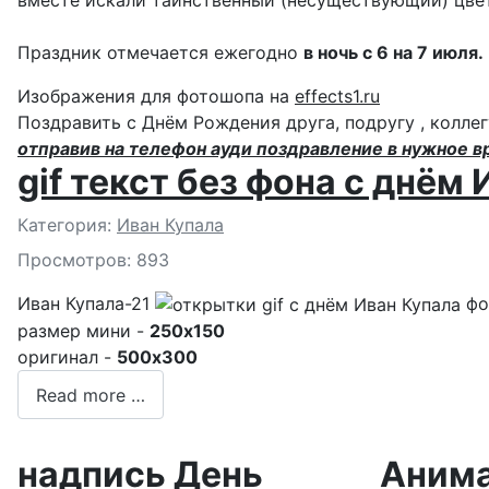
Праздник отмечается ежегодно
в ночь с 6 на 7 июля.
Изображения для фотошопа на
effects1.ru
Поздравить с Днём Рождения друга, подругу , коллег
отправив на телефон ауди поздравление в нужное в
gif текст без фона с днём
Подробности
Категория:
Иван Купала
Просмотров: 893
Иван Купала-21
фо
размер мини -
250x150
оригинал -
500x300
Read more …
надпись День
Анима