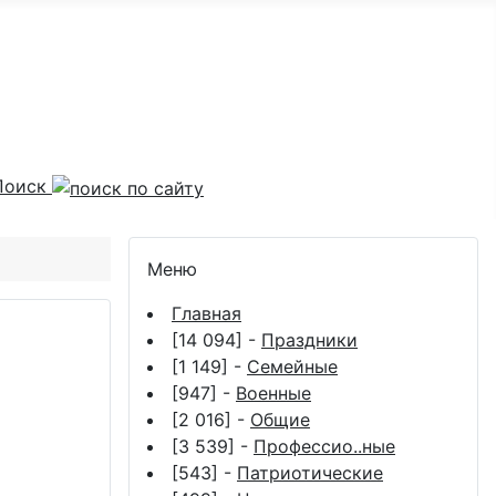
Поиск
Меню
Главная
[14 094] -
Праздники
[1 149] -
Семейные
[947] -
Военные
[2 016] -
Общие
[3 539] -
Профессио..ные
[543] -
Патриотические