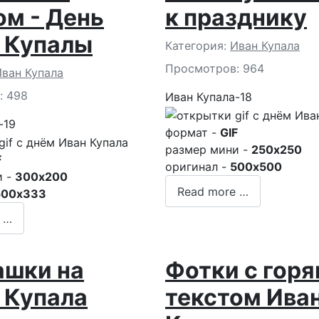
ом - День
к празднику
 Купалы
Подробности
Категория:
Иван Купала
Просмотров: 964
и
ван Купала
: 498
Иван Купала-18
-19
формат -
GIF
размер мини -
250x250
F
оригинал -
500x500
и -
300x200
Read more …
500x333
 …
шки на
Фотки с гор
 Купала
текстом Ива