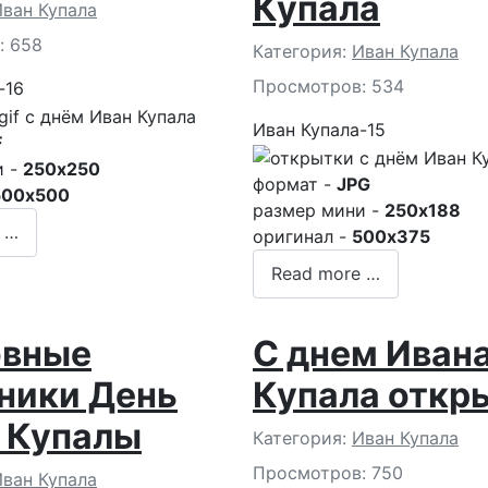
Купала
и
ван Купала
: 658
Подробности
Категория:
Иван Купала
Просмотров: 534
-16
Иван Купала-15
F
и -
250x250
формат -
JPG
500x500
размер мини -
250x188
 …
оригинал -
500x375
Read more …
овные
С днем Иван
ники День
Купала откр
 Купалы
Подробности
Категория:
Иван Купала
Просмотров: 750
и
ван Купала