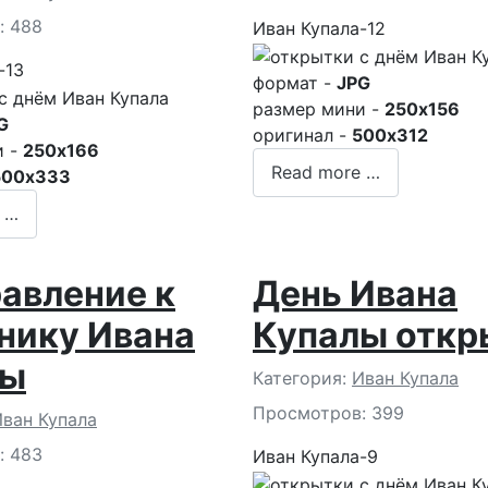
: 488
Иван Купала-12
-13
формат -
JPG
размер мини -
250x156
G
оригинал -
500x312
и -
250x166
Read more …
500x333
 …
авление к
День Ивана
нику Ивана
Купалы откр
лы
Подробности
Категория:
Иван Купала
Просмотров: 399
и
ван Купала
: 483
Иван Купала-9