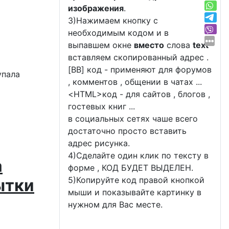
изображения
.
3)Нажимаем кнопку с
необходимым кодом и в
выпавшем окне
вместо
слова
text
вставляем скопированный адрес .
[BB] код - применяют для форумов
, комментов , общении в чатах ...
<
HTML
>код - для сайтов , блогов ,
гостевых книг ...
в социальных сетях чаше всего
достаточно просто вставить
адрес рисунка.
4)Сделайте один клик по тексту в
а
форме , КОД БУДЕТ ВЫДЕЛЕН.
5)Копируйте код правой кнопкой
ытки
мыши и показывайте картинку в
нужном для Вас месте.