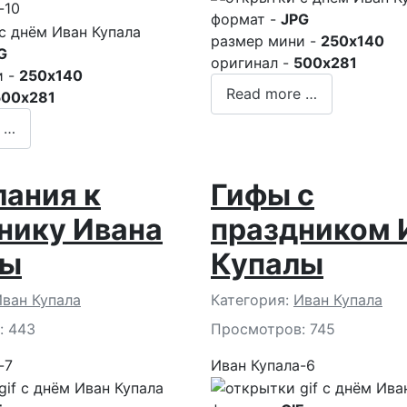
-10
формат -
JPG
размер мини -
250x140
G
оригинал -
500x281
и -
250x140
Read more …
500x281
 …
ания к
Гифы с
нику Ивана
праздником 
лы
Купалы
и
Подробности
ван Купала
Категория:
Иван Купала
: 443
Просмотров: 745
-7
Иван Купала-6