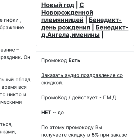
Новый год
|
С
Новорожденной
племянницей
|
Бенедикт-
е гифки ,
день рождения
|
Бенедикт-
ображение
д.Ангела,именины
|
вание –
праздник. Он
Промокод
Есть
Заказать аудио поздравление со
ельный обряд
скидкой.
о время вся
то никто и
ПромоКод / действует - Г.М.Д.
гическими
НЕТ
~ до
ться,
По этому промокоду Вы
нками,
получаете скидку в
5%
при
заказе