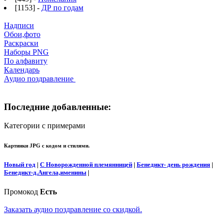
[1153] -
ДР по годам
Надписи
Обои,фото
Раскраски
Наборы PNG
По алфавиту
Календарь
Аудио поздравление
Последние добавленные:
Категории с примерами
Картинки JPG с кодом и стилями.
Новый год
|
С Новорожденной племянницей
|
Бенедикт- день рождения
|
Бенедикт-д.Ангела,именины
|
Промокод
Есть
Заказать аудио поздравление со скидкой.