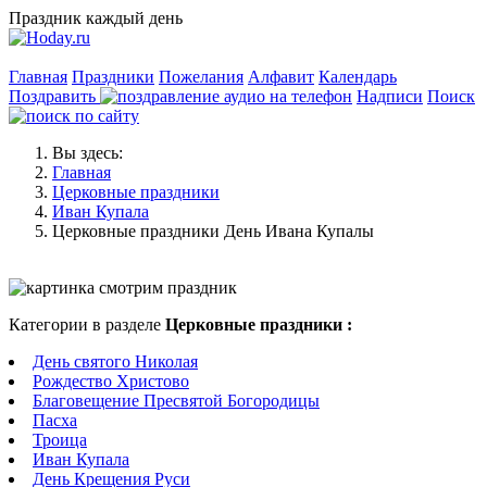
Праздник каждый день
Главная
Праздники
Пожелания
Алфавит
Календарь
Поздравить
Надписи
Поиск
Вы здесь:
Главная
Церковные праздники
Иван Купала
Церковные праздники День Ивана Купалы
Категории в разделе
Церковные праздники :
День святого Николая
Рождество Христово
Благовещение Пресвятой Богородицы
Пасха
Троица
Иван Купала
День Крещения Руси