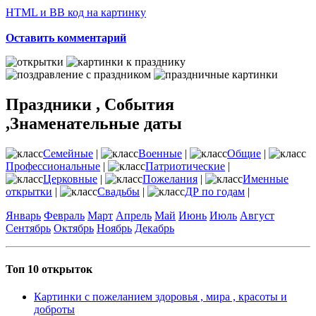
HTML и BB код на картинку
Оставить комментарий
Праздники , События
,Знаменательные даты
Семейные
|
Военные
|
Общие
|
Профессиональные
|
Патриотические
|
Церковные
|
Пожелания
|
Именные
открытки
|
Свадьбы
|
ДР по годам
|
Январь
Февраль
Март
Апрель
Май
Июнь
Июль
Август
Сентябрь
Октябрь
Ноябрь
Декабрь
Топ 10 открыток
Картинки с пожеланием здоровья , мира , красоты и
доброты