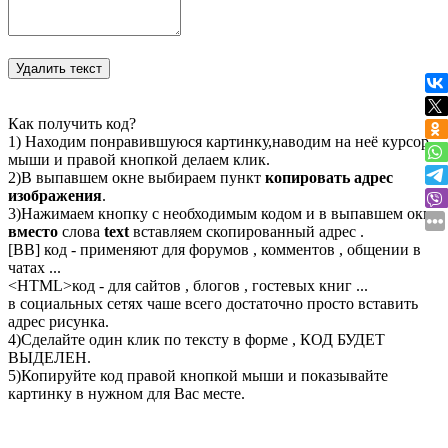
Как получить код?
1) Находим понравившуюся картинку,наводим на неё курсор
мыши и правой кнопкой делаем клик.
2)В выпавшем окне выбираем пункт
копировать адрес
изображения
.
3)Нажимаем кнопку с необходимым кодом и в выпавшем окне
вместо
слова
text
вставляем скопированный адрес .
[BB] код - применяют для форумов , комментов , общении в
чатах ...
<
HTML
>код - для сайтов , блогов , гостевых книг ...
в социальных сетях чаше всего достаточно просто вставить
адрес рисунка.
4)Сделайте один клик по тексту в форме , КОД БУДЕТ
ВЫДЕЛЕН.
5)Копируйте код правой кнопкой мыши и показывайте
картинку в нужном для Вас месте.