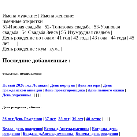
Имена мужские: | Имена женские: |
именные открытки
51-Ивовая свадьба | 52- Топазовая свадьба | 53-Урановая
свадьба | 54-Свадьба Зевса | 55-Изумрудная свадьба |
День рождение по годам: 41 год | 42 года | 43 года | 44 года | 45
лет | | | |
День рождение : кум | кума |
Последние добавленные :
открытки , поздравления:
Новый 2026 год Лошади
|
День ворчуна
|
День матери
|
День
гражданской авиации
|
День проектировщика
|
День пьяного ёжика
|
День художника
| | | | |
День рождения , юбилеи :
36 лет День Рождения
|
37 лет
|
38 лет
|
39 лет
|
40 летие
| | | | |
Белла- день рождения
|
Белла-д.Ангела,именины
|
Богдана- день
рождения
|
Богдана-д.Ангела, именины
|
Божена- день рождения
|