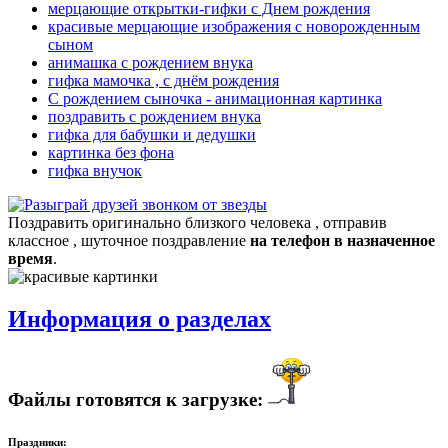
мерцающие открытки-гифки с Днем рождения
красивые мерцающие изображения с новорожденным
сыном
анимашка с рождением внука
гифка мамочка , с днём рождения
С рождением сыночка - анимационная картинка
поздравить с рождением внука
гифка для бабушки и дедушки
картинка без фона
гифка внучок
Поздравить оригинально близкого человека , отправив
классное , шуточное поздравление
на телефон в назначенное
время
.
Информация о разделах
Файлы готовятся к загрузке:
Праздники: