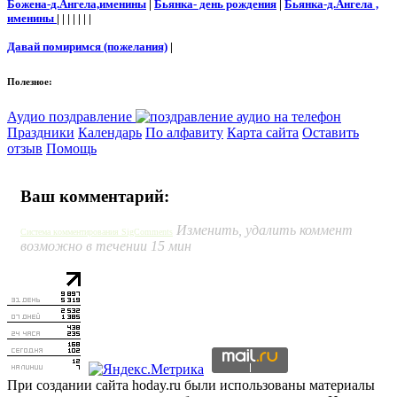
Божена-д.Ангела,именины
|
Бьянка- день рождения
|
Бьянка-д.Ангела ,
именины
| | | | | | |
Давай помиримся (пожелания)
|
Полезное:
Аудио поздравление
Праздники
Календарь
По алфавиту
Карта сайта
Оставить
отзыв
Помощь
Ваш комментарий:
Изменить, удалить коммент
Система комментирования SigComments
возможно в течении 15 мин
При создании сайта hoday.ru были использованы материалы