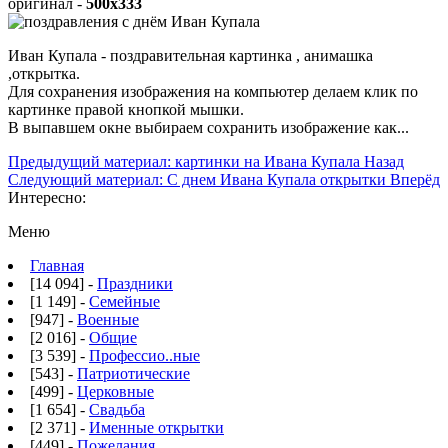
оригинал -
500x333
Иван Купала - поздравительная картинка , анимашка
,открытка.
Для сохранения изображения на компьютер делаем клик по
картинке правой кнопкой мышки.
В выпавшем окне выбираем
сохранить изображение как...
Предыдущий материал: картинки на Ивана Купала
Назад
Следующий материал: С днем Ивана Купала открытки
Вперёд
Интересно:
Меню
Главная
[14 094] -
Праздники
[1 149] -
Семейные
[947] -
Военные
[2 016] -
Общие
[3 539] -
Профессио..ные
[543] -
Патриотические
[499] -
Церковные
[1 654] -
Свадьба
[2 371] -
Именные открытки
[449] -
Пожелания