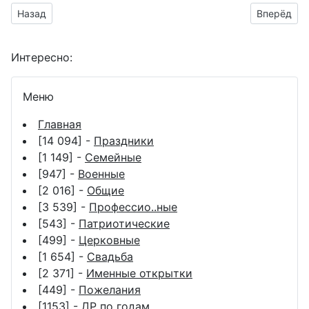
Предыдущий материал: поздравить открыткой с цинковой с
Следующий
Назад
Вперёд
Интересно:
Меню
Главная
[14 094] -
Праздники
[1 149] -
Семейные
[947] -
Военные
[2 016] -
Общие
[3 539] -
Профессио..ные
[543] -
Патриотические
[499] -
Церковные
[1 654] -
Свадьба
[2 371] -
Именные открытки
[449] -
Пожелания
[1153] -
ДР по годам