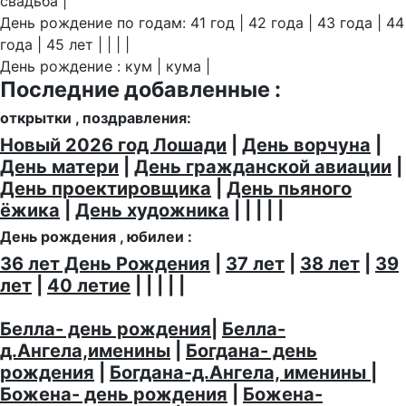
свадьба |
День рождение по годам: 41 год | 42 года | 43 года | 44
года | 45 лет | | | |
День рождение : кум | кума |
Последние добавленные :
открытки , поздравления:
Новый 2026 год Лошади
|
День ворчуна
|
День матери
|
День гражданской авиации
|
День проектировщика
|
День пьяного
ёжика
|
День художника
| | | | |
День рождения , юбилеи :
36 лет День Рождения
|
37 лет
|
38 лет
|
39
лет
|
40 летие
| | | | |
Белла- день рождения
|
Белла-
д.Ангела,именины
|
Богдана- день
рождения
|
Богдана-д.Ангела, именины
|
Божена- день рождения
|
Божена-