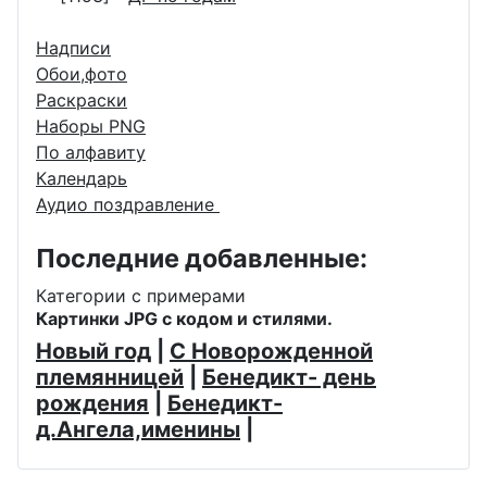
Надписи
Обои,фото
Раскраски
Наборы PNG
По алфавиту
Календарь
Аудио поздравление
Последние добавленные:
Категории с примерами
Картинки JPG с кодом и стилями.
Новый год
|
С Новорожденной
племянницей
|
Бенедикт- день
рождения
|
Бенедикт-
д.Ангела,именины
|