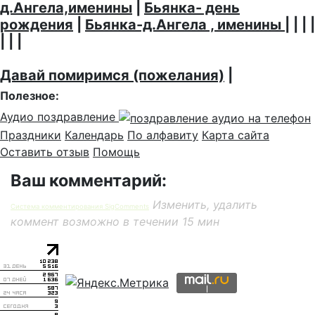
д.Ангела,именины
|
Бьянка- день
рождения
|
Бьянка-д.Ангела , именины
| | | |
| | |
Давай помиримся (пожелания)
|
Полезное:
Аудио поздравление
Праздники
Календарь
По алфавиту
Карта сайта
Оставить отзыв
Помощь
Ваш комментарий:
Изменить, удалить
Система комментирования SigComments
коммент возможно в течении 15 мин