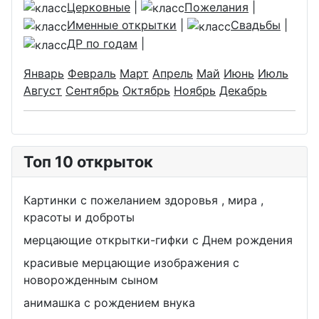
Церковные
|
Пожелания
|
Именные открытки
|
Свадьбы
|
ДР по годам
|
Январь
Февраль
Март
Апрель
Май
Июнь
Июль
Август
Сентябрь
Октябрь
Ноябрь
Декабрь
Топ 10 открыток
Картинки с пожеланием здоровья , мира ,
красоты и доброты
мерцающие открытки-гифки с Днем рождения
красивые мерцающие изображения с
новорожденным сыном
анимашка с рождением внука