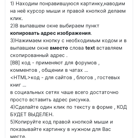
1) Находим понравившуюся картинку,наводим
на неё курсор мыши и правой кнопкой делаем
клик.
2)В выпавшем окне выбираем пункт
копировать адрес изображения
.
3)Нажимаем кнопку с необходимым кодом и в
выпавшем окне
вместо
слова
text
вставляем
скопированный адрес .
[BB] код - применяют для форумов ,
комментов , общении в чатах ...
<
HTML
>код - для сайтов , блогов , гостевых
книг ...
в социальных сетях чаше всего достаточно
просто вставить адрес рисунка.
4)Сделайте один клик по тексту в форме , КОД
БУДЕТ ВЫДЕЛЕН.
5)Копируйте код правой кнопкой мыши и
показывайте картинку в нужном для Вас
месте.