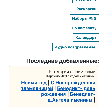
свадьба
45-Сапфировая
Раскраски
50-Золотая
свадьба
Наборы PNG
свадьба
47-Кашемировая
По алфавиту
свадьба
Календарь
49-Кедровая
свадьба
Аудио поздравление
Последние добавленные:
Категории с примерами
Картинки JPG с кодом и стилями.
Новый год
|
С Новорожденной
племянницей
|
Бенедикт- день
рождения
|
Бенедикт-
д.Ангела,именины
|