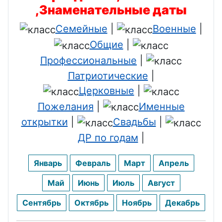
,Знаменательные даты
Семейные
|
Военные
|
Общие
|
Профессиональные
|
Патриотические
|
Церковные
|
Пожелания
|
Именные
открытки
|
Свадьбы
|
ДР по годам
|
Январь
Февраль
Март
Апрель
Май
Июнь
Июль
Август
Сентябрь
Октябрь
Ноябрь
Декабрь