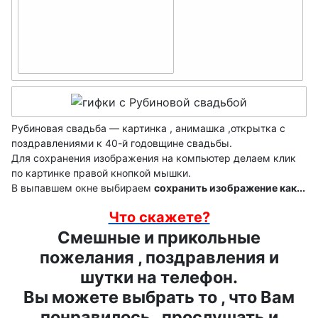
23-Берилловая
24-Атласная
свадьба
свадьба
25-Серебряная
26 лет-
свадьба
Нефритовая
27-Свадьба
свадьба
красного дерева
Рубиновая свадьба — картинка , анимашка ,открытка с
28-Никелевая
поздравлениями к 40-й годовщине свадьбы.
29-Бархатная
свадьба
Для сохранения изображения на компьютер делаем клик
свадьба
по картинке правой кнопкой мышки.
30-Жемчужная
В выпавшем окне выбираем
сохранить изображение как...
31-
свадьба
Что скажете?
Смуглая(Солнечна
32-Медная
Смешные и прикольные
я) свадьба
свадьба
пожелания , поздравления и
33-
шутки на телефон.
34-Янтарная
Каменная(Клубнич
Вы можете выбрать то , что Вам
свадьба
ная) свадьба
понравилось , прослушать и