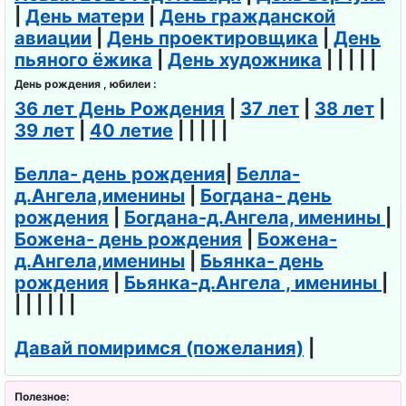
|
День матери
|
День гражданской
авиации
|
День проектировщика
|
День
пьяного ёжика
|
День художника
| | | | |
День рождения , юбилеи :
36 лет День Рождения
|
37 лет
|
38 лет
|
39 лет
|
40 летие
| | | | |
Белла- день рождения
|
Белла-
д.Ангела,именины
|
Богдана- день
рождения
|
Богдана-д.Ангела, именины
|
Божена- день рождения
|
Божена-
д.Ангела,именины
|
Бьянка- день
рождения
|
Бьянка-д.Ангела , именины
|
| | | | | |
Давай помиримся (пожелания)
|
Полезное: