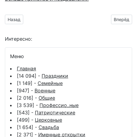
Предыдущий материал: гифки с поздравлениями на никелев
Следующий
Назад
Вперёд
Интересно:
Меню
Главная
[14 094] -
Праздники
[1 149] -
Семейные
[947] -
Военные
[2 016] -
Общие
[3 539] -
Профессио..ные
[543] -
Патриотические
[499] -
Церковные
[1 654] -
Свадьба
[2 371] -
Именные открытки