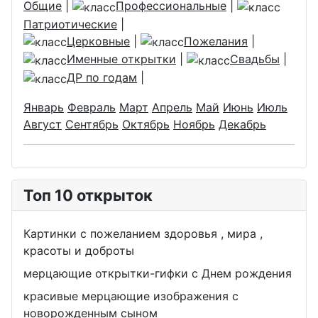
Общие
|
Профессиональные
|
Патриотические
|
Церковные
|
Пожелания
|
Именные открытки
|
Свадьбы
|
ДР по годам
|
Январь
Февраль
Март
Апрель
Май
Июнь
Июль
Август
Сентябрь
Октябрь
Ноябрь
Декабрь
Топ 10 открыток
Картинки с пожеланием здоровья , мира ,
красоты и доброты
мерцающие открытки-гифки с Днем рождения
красивые мерцающие изображения с
новорожденным сыном