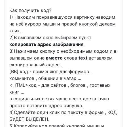
Как получить код?
1) Находим понравившуюся картинку,наводим
на неё курсор мыши и правой кнопкой делаем
клик.
2)В выпавшем окне выбираем пункт
копировать адрес изображения
.
3)Нажимаем кнопку с необходимым кодом и в
выпавшем окне
вместо
слова
text
вставляем
скопированный адрес .
[BB] код - применяют для форумов ,
комментов , общении в чатах ...
<
HTML
>код - для сайтов , блогов , гостевых
книг ...
в социальных сетях чаше всего достаточно
просто вставить адрес рисунка.
4)Сделайте один клик по тексту в форме , КОД
БУДЕТ ВЫДЕЛЕН.
5)Копируйте код правой кнопкой мыши и