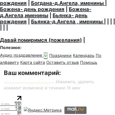
рождения
|
Богдана-д.Ангела, именины
|
Божена- день рождения
|
Божена-
д.Ангела,именины
|
Бьянка- день
рождения
|
Бьянка-д.Ангела , именины
| | | |
| | |
Давай помиримся (пожелания)
|
Полезное:
Аудио поздравление
Праздники
Календарь
По
алфавиту
Карта сайта
Оставить отзыв
Помощь
Ваш комментарий:
Изменить, удалить
Система комментирования SigComments
коммент возможно в течении 15 мин