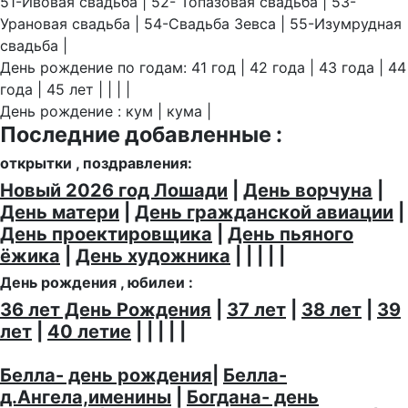
51-Ивовая свадьба | 52- Топазовая свадьба | 53-
Урановая свадьба | 54-Свадьба Зевса | 55-Изумрудная
свадьба |
День рождение по годам: 41 год | 42 года | 43 года | 44
года | 45 лет | | | |
День рождение : кум | кума |
Последние добавленные :
открытки , поздравления:
Новый 2026 год Лошади
|
День ворчуна
|
День матери
|
День гражданской авиации
|
День проектировщика
|
День пьяного
ёжика
|
День художника
| | | | |
День рождения , юбилеи :
36 лет День Рождения
|
37 лет
|
38 лет
|
39
лет
|
40 летие
| | | | |
Белла- день рождения
|
Белла-
д.Ангела,именины
|
Богдана- день