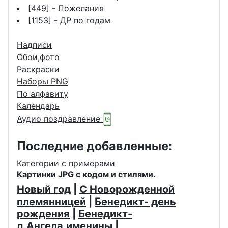
[449] -
Пожелания
[1153] -
ДР по годам
Надписи
Обои,фото
Раскраски
Наборы PNG
По алфавиту
Календарь
Аудио поздравление
Последние добавленные:
Категории с примерами
Картинки JPG с кодом и стилями.
Новый год
|
С Новорожденной
племянницей
|
Бенедикт- день
рождения
|
Бенедикт-
д.Ангела,именины
|