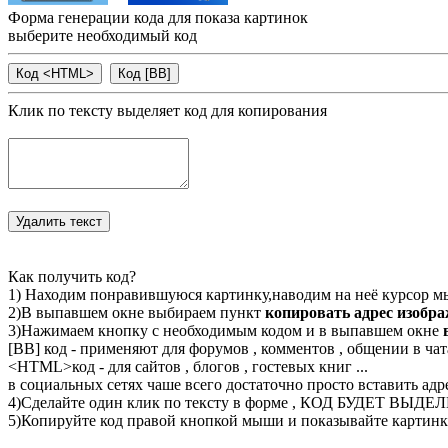
Форма генерации кода для показа картинок
выберите необходимый код
Клик по тексту выделяет код для копирования
Как получить код?
1) Находим понравившуюся картинку,наводим на неё курсор м
2)В выпавшем окне выбираем пункт
копировать адрес изобр
3)Нажимаем кнопку с необходимым кодом и в выпавшем окне
[BB] код - применяют для форумов , комментов , общении в чата
<
HTML
>код - для сайтов , блогов , гостевых книг ...
в социальных сетях чаше всего достаточно просто вставить адр
4)Сделайте один клик по тексту в форме , КОД БУДЕТ ВЫДЕ
5)Копируйте код правой кнопкой мыши и показывайте картинку