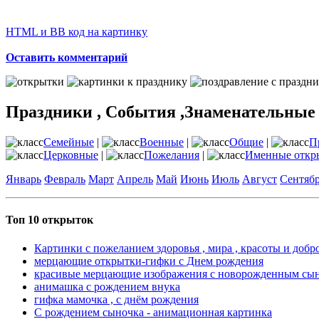
HTML и BB код на картинку
Оставить комментарий
Праздники , События ,Знаменательные
Семейные
|
Военные
|
Общие
|
П
Церковные
|
Пожелания
|
Именные откр
Январь
Февраль
Март
Апрель
Май
Июнь
Июль
Август
Сентяб
Топ 10 открыток
Картинки с пожеланием здоровья , мира , красоты и добр
мерцающие открытки-гифки с Днем рождения
красивые мерцающие изображения с новорожденным сы
анимашка с рождением внука
гифка мамочка , с днём рождения
С рождением сыночка - анимационная картинка