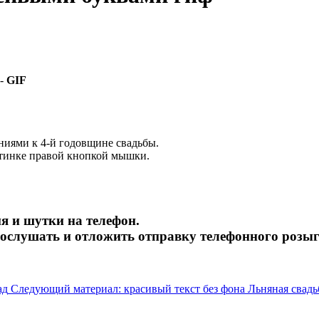
 -
GIF
ниями к 4-й годовщине свадьбы.
ртинке правой кнопкой мышки.
я и шутки на телефон.
рослушать и отложить отправку телефонного розы
ад
Следующий материал: красивый текст без фона Льняная свад