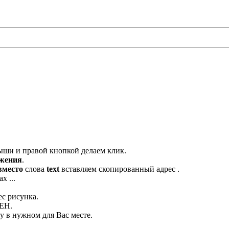
ыши и правой кнопкой делаем клик.
ажения
.
вместо
слова
text
вставляем скопированный адрес .
х ...
ес рисунка.
ЛЕН.
 в нужном для Вас месте.