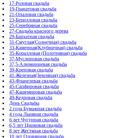
17-Розовая свадьба
19-Гранатовая свадьба
21-Опаловая свадьба
23-Берилловая свадьба
25-Серебряная свадьба
27-Свадьба красного дерева
29-Бархатная свадьба
31-Смуглая(Солнечная) свадьба
33-Каменная(Клубничная) свадьба
35-Коралловая (Полотняная) свадьба
37-Муслиновая свадьба
37,5-Алюминиевая свадьба
39-Креповая свадьба
41-Железная(Земляная) свадьба
43-Фланелевая свадьба
45-Сапфировая свадьба
47-Кашемировая свадьба
49-Кедровая свадьба
День Свадьбы
2 года Бумажная свадьба
4 года Льняная свадьба
6 лет Чугунная свадьба
6,5 лет Цинковая свадьба
8 лет Жестяная свадьба
10 лет Оловянная свадьба