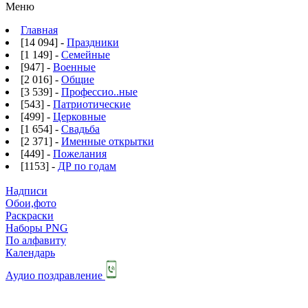
Меню
Главная
[14 094] -
Праздники
[1 149] -
Семейные
[947] -
Военные
[2 016] -
Общие
[3 539] -
Профессио..ные
[543] -
Патриотические
[499] -
Церковные
[1 654] -
Свадьба
[2 371] -
Именные открытки
[449] -
Пожелания
[1153] -
ДР по годам
Надписи
Обои,фото
Раскраски
Наборы PNG
По алфавиту
Календарь
Аудио поздравление