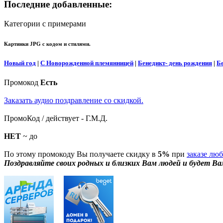
Последние добавленные:
Категории с примерами
Картинки JPG с кодом и стилями.
Новый год
|
С Новорожденной племянницей
|
Бенедикт- день рождения
|
Б
Промокод
Есть
Заказать аудио поздравление со скидкой.
ПромоКод / действует - Г.М.Д.
НЕТ
~ до
По этому промокоду Вы получаете скидку в
5%
при
заказе лю
Поздравляйте своих родных и близких Вам людей и будет Ва