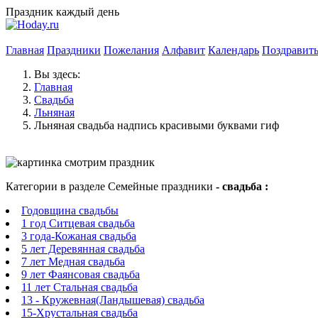
Праздник каждый день
Главная
Праздники
Пожелания
Алфавит
Календарь
Поздравит
Вы здесь:
Главная
Свадьба
Льняная
Льняная свадьба надпись красивыми буквами гиф
Категории в разделе Семейные праздники
- свадьба :
Годовщина свадьбы
1 год Ситцевая свадьба
3 года-Кожаная свадьба
5 лет Деревянная свадьба
7 лет Медная свадьба
9 лет Фаянсовая свадьба
11 лет Стальная свадьба
13 - Кружевная(Ландышевая) свадьба
15-Хрустальная свадьба