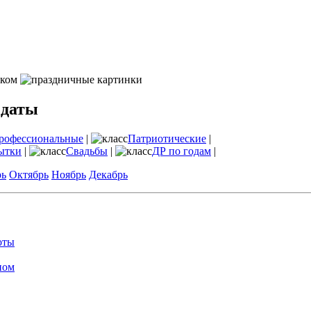
 даты
рофессиональные
|
Патриотические
|
ытки
|
Свадьбы
|
ДР по годам
|
рь
Октябрь
Ноябрь
Декабрь
оты
ном