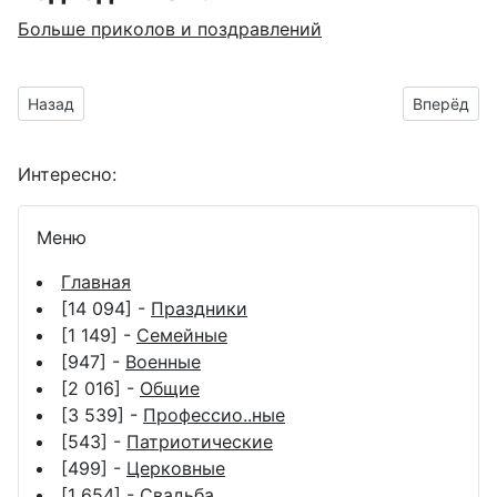
Больше приколов и поздравлений
Предыдущий материал: весёлая, шуточная открытка для по
Следующий
Назад
Вперёд
Интересно:
Меню
Главная
[14 094] -
Праздники
[1 149] -
Семейные
[947] -
Военные
[2 016] -
Общие
[3 539] -
Профессио..ные
[543] -
Патриотические
[499] -
Церковные
[1 654] -
Свадьба