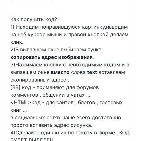
Как получить код?
1) Находим понравившуюся картинку,наводим
на неё курсор мыши и правой кнопкой делаем
клик.
2)В выпавшем окне выбираем пункт
копировать адрес изображения
.
3)Нажимаем кнопку с необходимым кодом и в
выпавшем окне
вместо
слова
text
вставляем
скопированный адрес .
[BB] код - применяют для форумов ,
комментов , общении в чатах ...
<
HTML
>код - для сайтов , блогов , гостевых
книг ...
в социальных сетях чаше всего достаточно
просто вставить адрес рисунка.
4)Сделайте один клик по тексту в форме , КОД
БУДЕТ ВЫДЕЛЕН.