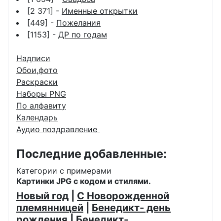
[2 371] -
Именные открытки
[449] -
Пожелания
[1153] -
ДР по годам
Надписи
Обои,фото
Раскраски
Наборы PNG
По алфавиту
Календарь
Аудио поздравление
Последние добавленные:
Категории с примерами
Картинки JPG с кодом и стилями.
Новый год
|
С Новорожденной
племянницей
|
Бенедикт- день
рождения
|
Бенедикт-