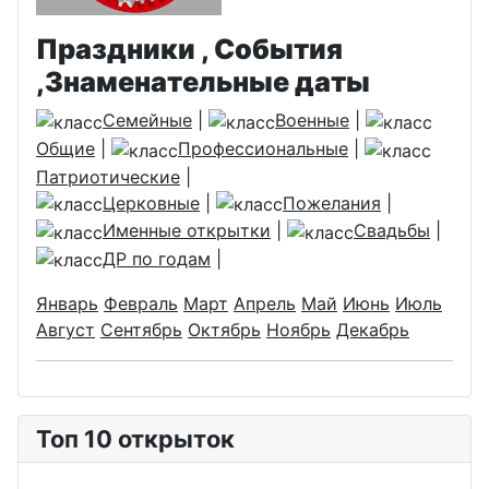
Праздники , События
,Знаменательные даты
Семейные
|
Военные
|
Общие
|
Профессиональные
|
Патриотические
|
Церковные
|
Пожелания
|
Именные открытки
|
Свадьбы
|
ДР по годам
|
Январь
Февраль
Март
Апрель
Май
Июнь
Июль
Август
Сентябрь
Октябрь
Ноябрь
Декабрь
Топ 10 открыток