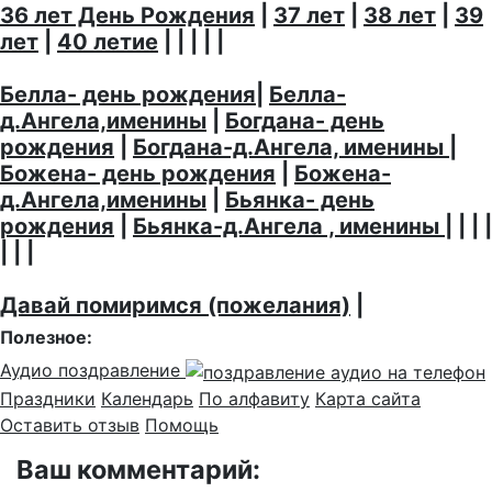
36 лет День Рождения
|
37 лет
|
38 лет
|
39
лет
|
40 летие
| | | | |
Белла- день рождения
|
Белла-
д.Ангела,именины
|
Богдана- день
рождения
|
Богдана-д.Ангела, именины
|
Божена- день рождения
|
Божена-
д.Ангела,именины
|
Бьянка- день
рождения
|
Бьянка-д.Ангела , именины
| | | |
| | |
Давай помиримся (пожелания)
|
Полезное:
Аудио поздравление
Праздники
Календарь
По алфавиту
Карта сайта
Оставить отзыв
Помощь
Ваш комментарий: