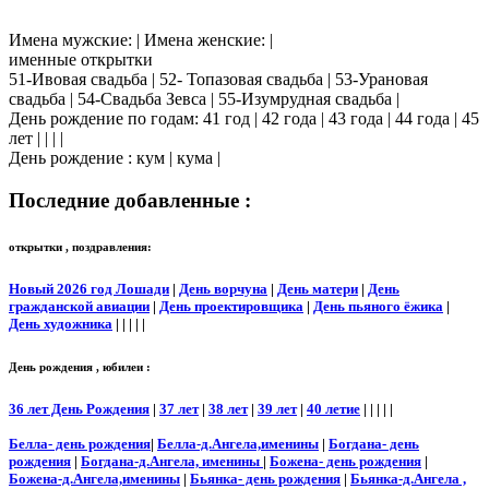
Имена мужские: | Имена женские: |
именные открытки
51-Ивовая свадьба | 52- Топазовая свадьба | 53-Урановая
свадьба | 54-Свадьба Зевса | 55-Изумрудная свадьба |
День рождение по годам: 41 год | 42 года | 43 года | 44 года | 45
лет | | | |
День рождение : кум | кума |
Последние добавленные :
открытки , поздравления:
Новый 2026 год Лошади
|
День ворчуна
|
День матери
|
День
гражданской авиации
|
День проектировщика
|
День пьяного ёжика
|
День художника
| | | | |
День рождения , юбилеи :
36 лет День Рождения
|
37 лет
|
38 лет
|
39 лет
|
40 летие
| | | | |
Белла- день рождения
|
Белла-д.Ангела,именины
|
Богдана- день
рождения
|
Богдана-д.Ангела, именины
|
Божена- день рождения
|
Божена-д.Ангела,именины
|
Бьянка- день рождения
|
Бьянка-д.Ангела ,