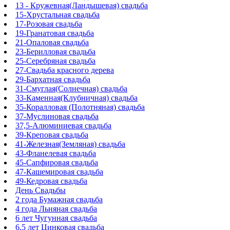
13 - Кружевная(Ландышевая) свадьба
15-Хрустальная свадьба
17-Розовая свадьба
19-Гранатовая свадьба
21-Опаловая свадьба
23-Берилловая свадьба
25-Серебряная свадьба
27-Свадьба красного дерева
29-Бархатная свадьба
31-Смуглая(Солнечная) свадьба
33-Каменная(Клубничная) свадьба
35-Коралловая (Полотняная) свадьба
37-Муслиновая свадьба
37,5-Алюминиевая свадьба
39-Креповая свадьба
41-Железная(Земляная) свадьба
43-Фланелевая свадьба
45-Сапфировая свадьба
47-Кашемировая свадьба
49-Кедровая свадьба
День Свадьбы
2 года Бумажная свадьба
4 года Льняная свадьба
6 лет Чугунная свадьба
6,5 лет Цинковая свадьба