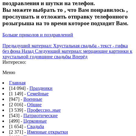
поздравления и шутки на телефон.
Вы можете выбрать то , что Вам понравилось ,
прослушать и отложить отправку телефонного
розыгрыша на то время которое подходит Вам.
Больше приколов и поздравлений
Предыдущий материал: Хрустальная свадьба - текст - гифка
без фона
Назад
Следующий материал: мерцающие картинки к
хрустальной годовщине свадьбы
Вперёд
Интересно:
Меню
Главная
[14 094] -
Праздники
[1 149] -
Семейные
[947] -
Военные
[2 016] -
Общие
[3 539] -
Профессио..ные
[543] -
Патриотические
[499] -
Церковные
[1 654] -
Свадьба
[2 371] -
Именные открытки