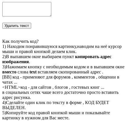
Как получить код?
1) Находим понравившуюся картинку,наводим на неё курсор
мыши и правой кнопкой делаем клик.
2)В выпавшем окне выбираем пункт
копировать адрес
изображения
.
3)Нажимаем кнопку с необходимым кодом и в выпавшем окне
вместо
слова
text
вставляем скопированный адрес .
[BB] код - применяют для форумов , комментов , общении в
чатах ...
<
HTML
>код - для сайтов , блогов , гостевых книг ...
в социальных сетях чаше всего достаточно просто вставить
адрес рисунка.
4)Сделайте один клик по тексту в форме , КОД БУДЕТ
ВЫДЕЛЕН.
5)Копируйте код правой кнопкой мыши и показывайте
картинку в нужном для Вас месте.