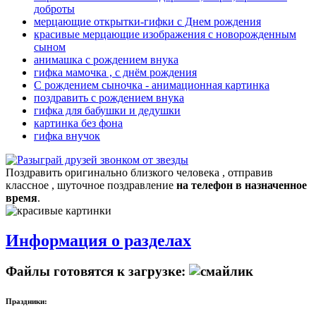
доброты
мерцающие открытки-гифки с Днем рождения
красивые мерцающие изображения с новорожденным
сыном
анимашка с рождением внука
гифка мамочка , с днём рождения
С рождением сыночка - анимационная картинка
поздравить с рождением внука
гифка для бабушки и дедушки
картинка без фона
гифка внучок
Поздравить оригинально близкого человека , отправив
классное , шуточное поздравление
на телефон в назначенное
время
.
Информация о разделах
Файлы готовятся к загрузке:
Праздники: