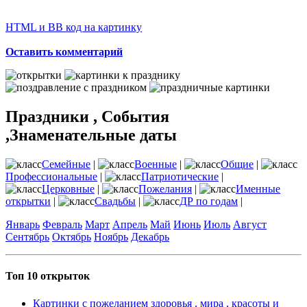
HTML и BB код на картинку
Оставить комментарий
Праздники , События
,Знаменательные даты
Семейные
|
Военные
|
Общие
|
Профессиональные
|
Патриотические
|
Церковные
|
Пожелания
|
Именные
открытки
|
Свадьбы
|
ДР по годам
|
Январь
Февраль
Март
Апрель
Май
Июнь
Июль
Август
Сентябрь
Октябрь
Ноябрь
Декабрь
Топ 10 открыток
Картинки с пожеланием здоровья , мира , красоты и