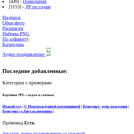
[449] -
Пожелания
[1153] -
ДР по годам
Надписи
Обои,фото
Раскраски
Наборы PNG
По алфавиту
Календарь
Аудио поздравление
Последние добавленные:
Категории с примерами
Картинки JPG с кодом и стилями.
Новый год
|
С Новорожденной племянницей
|
Бенедикт- день рождения
|
Бенедикт-д.Ангела,именины
|
Промокод
Есть
Заказать аудио поздравление со скидкой.