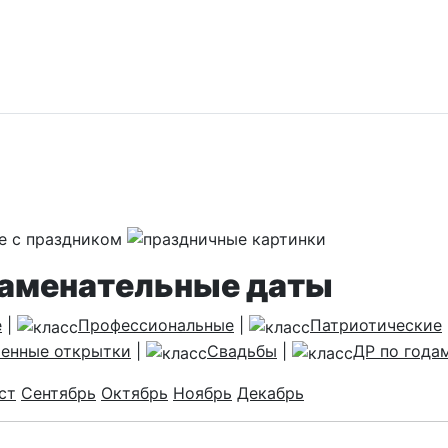
наменательные даты
е
|
Профессиональные
|
Патриотические
енные открытки
|
Свадьбы
|
ДР по года
ст
Сентябрь
Октябрь
Ноябрь
Декабрь