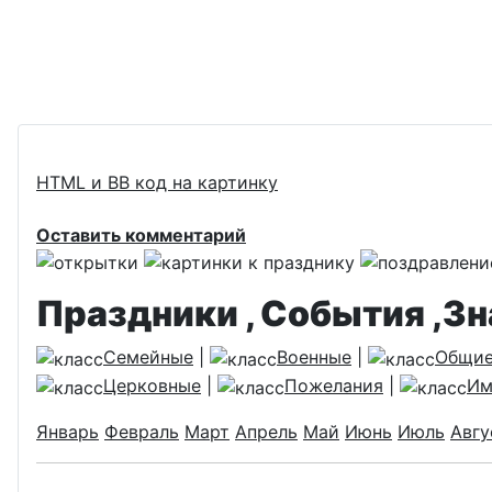
HTML и BB код на картинку
Оставить комментарий
Праздники , События ,З
Семейные
|
Военные
|
Общи
Церковные
|
Пожелания
|
Им
Январь
Февраль
Март
Апрель
Май
Июнь
Июль
Авгу