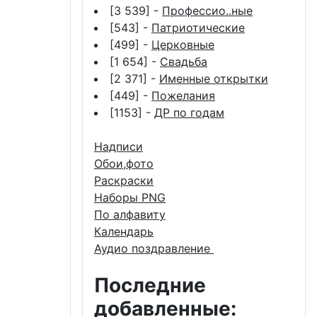
[3 539] -
Профессио..ные
[543] -
Патриотические
[499] -
Церковные
[1 654] -
Свадьба
[2 371] -
Именные открытки
[449] -
Пожелания
[1153] -
ДР по годам
Надписи
Обои,фото
Раскраски
Наборы PNG
По алфавиту
Календарь
Аудио поздравление
Последние
добавленные: