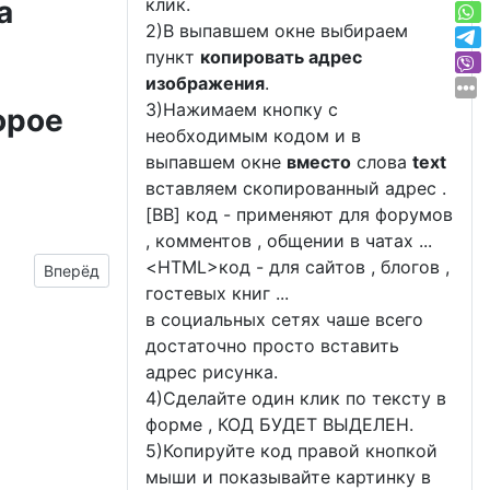
а
клик.
2)В выпавшем окне выбираем
пункт
копировать адрес
изображения
.
3)Нажимаем кнопку с
орое
необходимым кодом и в
выпавшем окне
вместо
слова
text
вставляем скопированный адрес .
[BB] код - применяют для форумов
, комментов , общении в чатах ...
<
HTML
>код - для сайтов , блогов ,
Следующий материал: Открытки с поздравлениями на Фл
Вперёд
гостевых книг ...
в социальных сетях чаше всего
достаточно просто вставить
адрес рисунка.
4)Сделайте один клик по тексту в
форме , КОД БУДЕТ ВЫДЕЛЕН.
5)Копируйте код правой кнопкой
мыши и показывайте картинку в