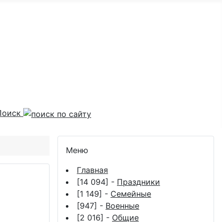
Поиск
Меню
Главная
[14 094] -
Праздники
[1 149] -
Семейные
[947] -
Военные
[2 016] -
Общие