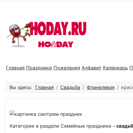
Праздник каждый день
Главная
Праздники
Пожелания
Алфавит
Календарь
П
Вы здесь:
Главная
Свадьба
Фланелевая
крас
Категории в разделе Семейные праздники
- свадьб