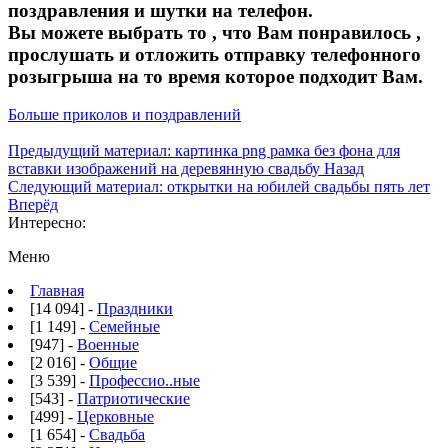
поздравления и шутки на телефон.
Вы можете выбрать то , что Вам понравилось ,
прослушать и отложить отправку телефонного
розыгрыша на то время которое подходит Вам.
Больше приколов и поздравлений
Предыдущий материал: картинка png рамка без фона для
вставки изображений на деревянную свадьбу
Назад
Следующий материал: открытки на юбилей свадьбы пять лет
Вперёд
Интересно:
Меню
Главная
[14 094] -
Праздники
[1 149] -
Семейные
[947] -
Военные
[2 016] -
Общие
[3 539] -
Профессио..ные
[543] -
Патриотические
[499] -
Церковные
[1 654] -
Свадьба