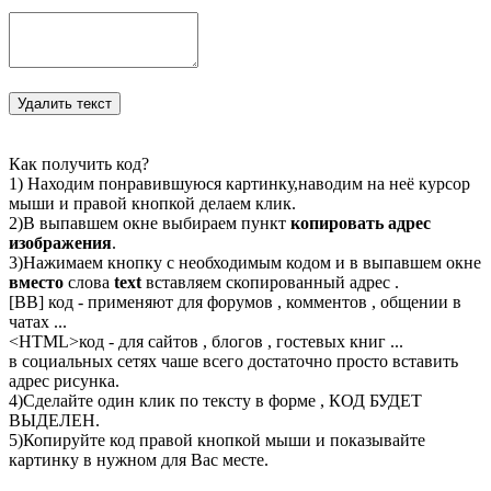
Как получить код?
1) Находим понравившуюся картинку,наводим на неё курсор
мыши и правой кнопкой делаем клик.
2)В выпавшем окне выбираем пункт
копировать адрес
изображения
.
3)Нажимаем кнопку с необходимым кодом и в выпавшем окне
вместо
слова
text
вставляем скопированный адрес .
[BB] код - применяют для форумов , комментов , общении в
чатах ...
<
HTML
>код - для сайтов , блогов , гостевых книг ...
в социальных сетях чаше всего достаточно просто вставить
адрес рисунка.
4)Сделайте один клик по тексту в форме , КОД БУДЕТ
ВЫДЕЛЕН.
5)Копируйте код правой кнопкой мыши и показывайте
картинку в нужном для Вас месте.