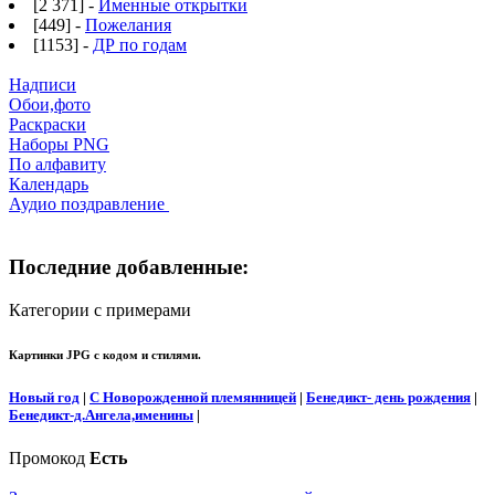
[2 371] -
Именные открытки
[449] -
Пожелания
[1153] -
ДР по годам
Надписи
Обои,фото
Раскраски
Наборы PNG
По алфавиту
Календарь
Аудио поздравление
Последние добавленные:
Категории с примерами
Картинки JPG с кодом и стилями.
Новый год
|
С Новорожденной племянницей
|
Бенедикт- день рождения
|
Бенедикт-д.Ангела,именины
|
Промокод
Есть