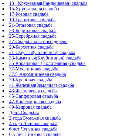
13 - Кружевная(Ландышевая) свадьба
15-Хрустальная свадьба
17-Розовая свадьба
19-Гранатовая свадьба
21-Опаловая свадьба
23-Берилловая свадьба
25-Серебряная свадьба
27-Свадьба красного дерева
29-Бархатная свадьба
31-Смуглая(Солнечная) свадьба
33-Каменная(Клубничная) свадьба
35-Коралловая (Полотняная) свадьба
37-Муслиновая свадьба
37,5-Алюминиевая свадьба
39-Креповая свадьба
41-Железная(Земляная) свадьба
43-Фланелевая свадьба
45-Сапфировая свадьба
47-Кашемировая свадьба
49-Кедровая свадьба
День Свадьбы
2 года Бумажная свадьба
4 года Льняная свадьба
6 лет Чугунная свадьба
6,5 лет Цинковая свадьба