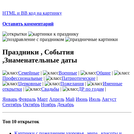
HTML и BB код на картинку
Оставить комментарий
Праздники , События
,Знаменательные даты
Семейные
|
Военные
|
Общие
|
Профессиональные
|
Патриотические
|
Церковные
|
Пожелания
|
Именные
открытки
|
Свадьбы
|
ДР по годам
|
Январь
Февраль
Март
Апрель
Май
Июнь
Июль
Август
Сентябрь
Октябрь
Ноябрь
Декабрь
Топ 10 открыток
Картинки с пожеланием здоровья , мира , красоты и