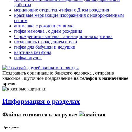
доброты
мерцающие открытки-гифки с Днем рождения
красивые мерцающие изображения с новорожденным
сыном
анимашка с рождением внука
гифка мамочка , с днём рождения
С рождением сыночка - анимационная картинка
поздравить с рождением внука
гифка для бабушки и дедушки
картинка без фона
гифка внучок
Поздравить оригинально близкого человека , отправив
классное , шуточное поздравление
на телефон в назначенное
время
.
Информация о разделах
Файлы готовятся к загрузке:
Праздники: