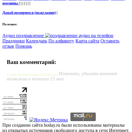
именины
| | | | | | |
Давай помиримся (пожелания)
|
Полезное:
Аудио поздравление
Праздники
Календарь
По алфавиту
Карта сайта
Оставить
отзыв
Помощь
Ваш комментарий:
Изменить, удалить коммент
Система комментирования SigComments
возможно в течении 15 мин
При создании сайта hoday.ru были использованы материалы
из открытых источников свободного доступа в сети Интернет.