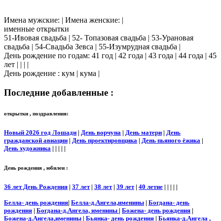
Имена мужские: | Имена женские: |
именные открытки
51-Ивовая свадьба | 52- Топазовая свадьба | 53-Урановая
свадьба | 54-Свадьба Зевса | 55-Изумрудная свадьба |
День рождение по годам: 41 год | 42 года | 43 года | 44 года | 45
лет | | | |
День рождение : кум | кума |
Последние добавленные :
открытки , поздравления:
Новый 2026 год Лошади
|
День ворчуна
|
День матери
|
День
гражданской авиации
|
День проектировщика
|
День пьяного ёжика
|
День художника
| | | | |
День рождения , юбилеи :
36 лет День Рождения
|
37 лет
|
38 лет
|
39 лет
|
40 летие
| | | | |
Белла- день рождения
|
Белла-д.Ангела,именины
|
Богдана- день
рождения
|
Богдана-д.Ангела, именины
|
Божена- день рождения
|
Божена-д.Ангела,именины
|
Бьянка- день рождения
|
Бьянка-д.Ангела ,