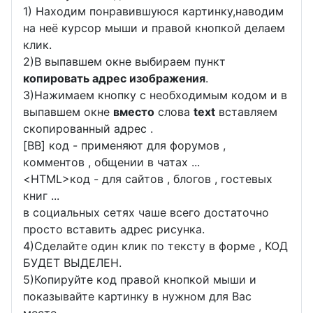
1) Находим понравившуюся картинку,наводим
на неё курсор мыши и правой кнопкой делаем
клик.
2)В выпавшем окне выбираем пункт
копировать адрес изображения
.
3)Нажимаем кнопку с необходимым кодом и в
выпавшем окне
вместо
слова
text
вставляем
скопированный адрес .
[BB] код - применяют для форумов ,
комментов , общении в чатах ...
<
HTML
>код - для сайтов , блогов , гостевых
книг ...
в социальных сетях чаше всего достаточно
просто вставить адрес рисунка.
4)Сделайте один клик по тексту в форме , КОД
БУДЕТ ВЫДЕЛЕН.
5)Копируйте код правой кнопкой мыши и
показывайте картинку в нужном для Вас
месте.