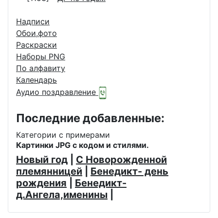
Надписи
Обои,фото
Раскраски
Наборы PNG
По алфавиту
Календарь
Аудио поздравление
Последние добавленные:
Категории с примерами
Картинки JPG с кодом и стилями.
Новый год
|
С Новорожденной
племянницей
|
Бенедикт- день
рождения
|
Бенедикт-
д.Ангела,именины
|