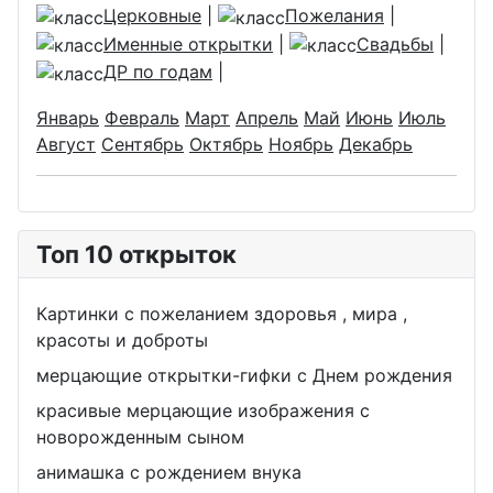
Церковные
|
Пожелания
|
Именные открытки
|
Свадьбы
|
ДР по годам
|
Январь
Февраль
Март
Апрель
Май
Июнь
Июль
Август
Сентябрь
Октябрь
Ноябрь
Декабрь
Топ 10 открыток
Картинки с пожеланием здоровья , мира ,
красоты и доброты
мерцающие открытки-гифки с Днем рождения
красивые мерцающие изображения с
новорожденным сыном
анимашка с рождением внука