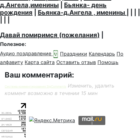
д.Ангела,именины
|
Бьянка- день
рождения
|
Бьянка-д.Ангела , именины
| | | |
| | |
Давай помиримся (пожелания)
|
Полезное:
Аудио поздравление
Праздники
Календарь
По
алфавиту
Карта сайта
Оставить отзыв
Помощь
Ваш комментарий:
Изменить, удалить
Система комментирования SigComments
коммент возможно в течении 15 мин