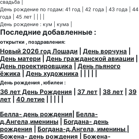
свадьба |
День рождение по годам: 41 год | 42 года | 43 года | 44
года | 45 лет | | | |
День рождение : кум | кума |
Последние добавленные :
открытки , поздравления:
Новый 2026 год Лошади
|
День ворчуна
|
День матери
|
День гражданской авиации
|
День проектировщика
|
День пьяного
ёжика
|
День художника
| | | | |
День рождения , юбилеи :
36 лет День Рождения
|
37 лет
|
38 лет
|
39
лет
|
40 летие
| | | | |
Белла- день рождения
|
Белла-
д.Ангела,именины
|
Богдана- день
рождения
|
Богдана-д.Ангела, именины
|
Божена- день рождения
|
Божена-