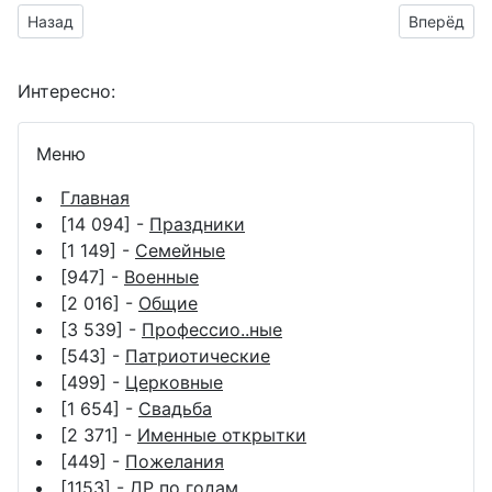
Предыдущий материал: красивая анимация на 2-ю годовщи
Следующий
Назад
Вперёд
Интересно:
Меню
Главная
[14 094] -
Праздники
[1 149] -
Семейные
[947] -
Военные
[2 016] -
Общие
[3 539] -
Профессио..ные
[543] -
Патриотические
[499] -
Церковные
[1 654] -
Свадьба
[2 371] -
Именные открытки
[449] -
Пожелания
[1153] -
ДР по годам