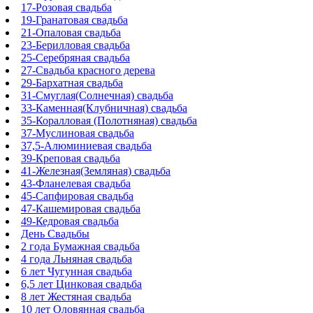
17-Розовая свадьба
19-Гранатовая свадьба
21-Опаловая свадьба
23-Берилловая свадьба
25-Серебряная свадьба
27-Свадьба красного дерева
29-Бархатная свадьба
31-Смуглая(Солнечная) свадьба
33-Каменная(Клубничная) свадьба
35-Коралловая (Полотняная) свадьба
37-Муслиновая свадьба
37,5-Алюминиевая свадьба
39-Креповая свадьба
41-Железная(Земляная) свадьба
43-Фланелевая свадьба
45-Сапфировая свадьба
47-Кашемировая свадьба
49-Кедровая свадьба
День Свадьбы
2 года Бумажная свадьба
4 года Льняная свадьба
6 лет Чугунная свадьба
6,5 лет Цинковая свадьба
8 лет Жестяная свадьба
10 лет Оловянная свадьба