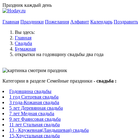
Праздник каждый день
Главная
Праздники
Пожелания
Алфавит
Календарь
Поздравит
Вы здесь:
Главная
Свадьба
Бумажная
открытки на годовщину свадьбы два года
Категории в разделе Семейные праздники
- свадьба :
Годовщина свадьбы
1 год Ситцевая свадьба
3 года-Кожаная свадьба
5 лет Деревянная свадьба
7 лет Медная свадьба
9 лет Фаянсовая свадьба
11 лет Стальная свадьба
13 - Кружевная(Ландышевая) свадьба
15-Хрустальная свадьба