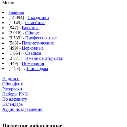
Меню
Главная
[14 094] -
Праздники
[1 149] -
Семейные
[947] -
Военные
[2 016] -
Общие
[3 539] -
Профессио..ные
[543] -
Патриотические
[499] -
Церковные
[1 654] -
Свадьба
[2 371] -
Именные открытки
[449] -
Пожелания
[1153] -
ДР по годам
Надписи
Обои,фото
Раскраски
Наборы PNG
По алфавиту
Календарь
Аудио поздравление
Последние добавленные: