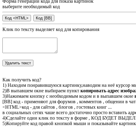
Форма генерации кода для показа картинок
выберите необходимый код
Клик по тексту выделяет код для копирования
Как получить код?
1) Находим понравившуюся картинку,наводим на неё курсор м
2)В выпавшем окне выбираем пункт
копировать адрес изобр
3)Нажимаем кнопку с необходимым кодом и в выпавшем окне
[BB] код - применяют для форумов , комментов , общении в чата
<
HTML
>код - для сайтов , блогов , гостевых книг ...
в социальных сетях чаше всего достаточно просто вставить адр
4)Сделайте один клик по тексту в форме , КОД БУДЕТ ВЫДЕ
5)Копируйте код правой кнопкой мыши и показывайте картинку