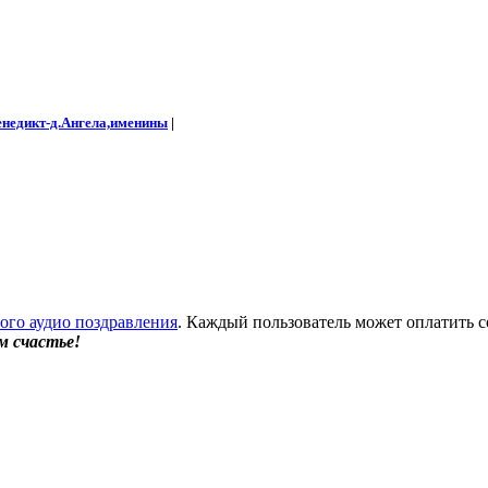
енедикт-д.Ангела,именины
|
бого аудио поздравления
. Каждый пользователь может оплатить с
м счастье!