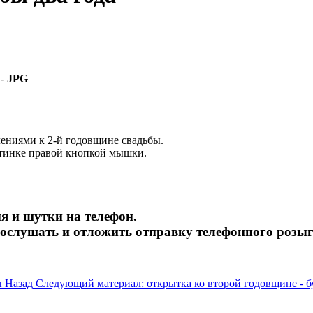
 -
JPG
лениями к 2-й годовщине свадьбы.
ртинке правой кнопкой мышки.
я и шутки на телефон.
рослушать и отложить отправку телефонного розы
ы
Назад
Следующий материал: открытка ко второй годовщине - 