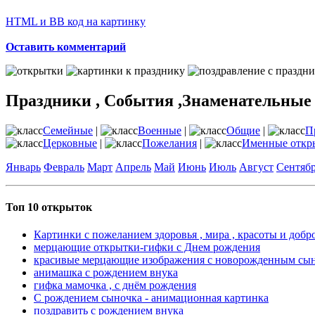
HTML и BB код на картинку
Оставить комментарий
Праздники , События ,Знаменательные
Семейные
|
Военные
|
Общие
|
П
Церковные
|
Пожелания
|
Именные откр
Январь
Февраль
Март
Апрель
Май
Июнь
Июль
Август
Сентяб
Топ 10 открыток
Картинки с пожеланием здоровья , мира , красоты и добр
мерцающие открытки-гифки с Днем рождения
красивые мерцающие изображения с новорожденным сы
анимашка с рождением внука
гифка мамочка , с днём рождения
С рождением сыночка - анимационная картинка
поздравить с рождением внука