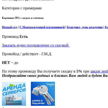
Категории с примерами
Картинки JPG с кодом и стилями.
Новый год
|
С Новорожденной племянницей
|
Бенедикт- день рождения
|
Б
Промокод
Есть
Заказать аудио поздравление со скидкой.
ПромоКод / действует - Г.М.Д.
НЕТ
~ до
По этому промокоду Вы получаете скидку в
5%
при
заказе лю
Поздравляйте своих родных и близких Вам людей и будет Ва