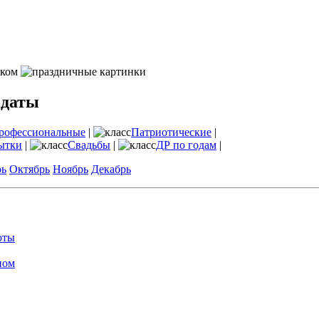
 даты
рофессиональные
|
Патриотические
|
ытки
|
Свадьбы
|
ДР по годам
|
рь
Октябрь
Ноябрь
Декабрь
оты
ном