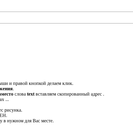
ыши и правой кнопкой делаем клик.
ажения
.
вместо
слова
text
вставляем скопированный адрес .
х ...
ес рисунка.
ЛЕН.
 в нужном для Вас месте.